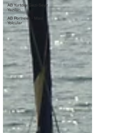
AB Yurtdışı Gezi-Seyir
Yazıları
AB Portreler - Mavi
Yolcular