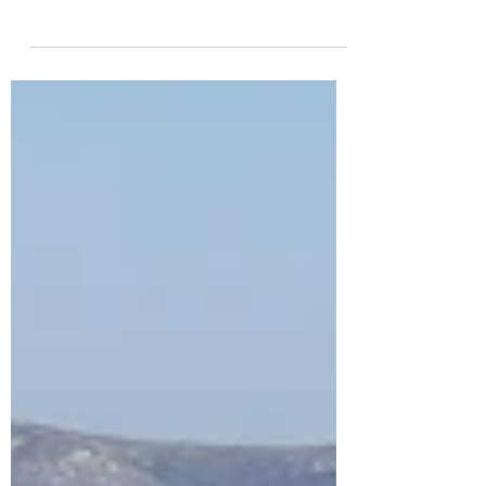
Gökova’da; Akbük ve Okluk’ta açtık.
Buralara sezon dışı gelmek gerektiğini bir
kez daha anladım......