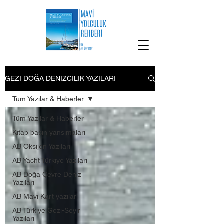
GEZİ DOĞA DENİZCİLİK YAZILARI
Tüm Yazılar & Haberler
Tüm Yazılar & Haberler
Kitap basın yansımaları
AB Oksijen Yazıları
AB Yacht Türkiye Yazıları
AB Doğa Çevre Deniz
Yazıları
AB Mavi Kart yazıları
AB Türkiye Gezi-Seyir
Yazıları