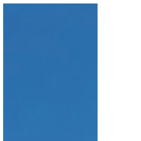
saydım. Ne yazık ki, uzun Türkiye
sahillerinde yelkenli...