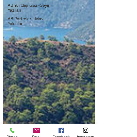
AB Yurtdışı Gezi-Seyir
Yazıları
AB Portreler - Mavi
Yolcular
Phone
Email
Facebook
Instagram