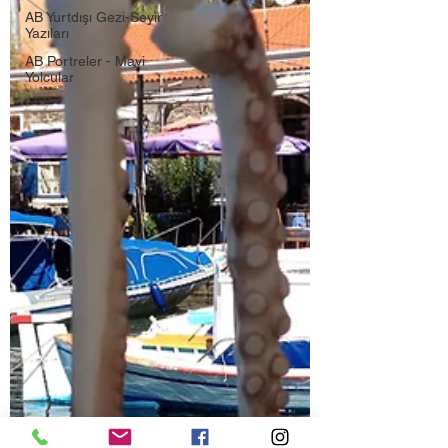
AB Yurtdışı Gezi-Seyir
Yazıları
AB Portreler - Mavi
Yolcular