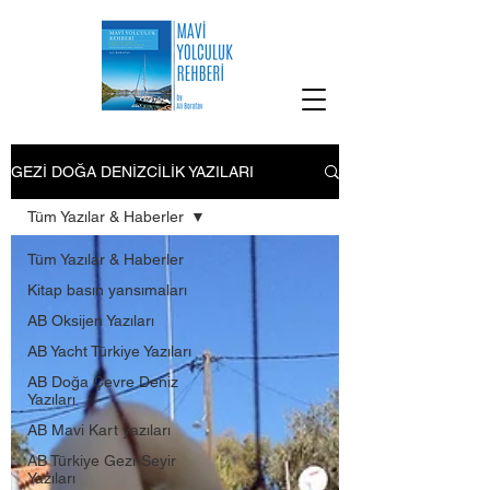
GEZİ DOĞA DENİZCİLİK YAZILARI
Tüm Yazılar & Haberler
Tüm Yazılar & Haberler
Kitap basın yansımaları
AB Oksijen Yazıları
AB Yacht Türkiye Yazıları
AB Doğa Çevre Deniz
Yazıları
AB Mavi Kart yazıları
AB Türkiye Gezi-Seyir
Yazıları