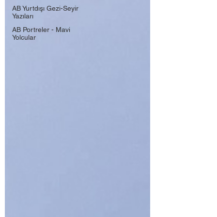
AB Yurtdışı Gezi-Seyir
Yazıları
AB Portreler - Mavi
Yolcular