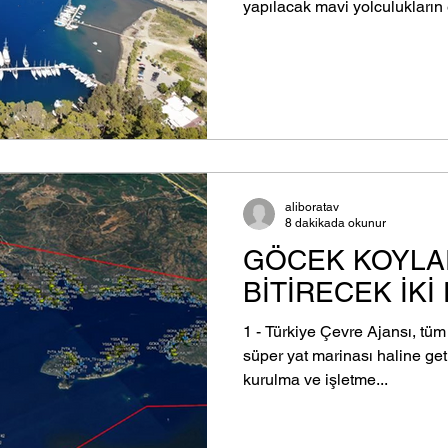
yapılacak mavi yolculukların 
aliboratav
8 dakikada okunur
GÖCEK KOYLA
BİTİRECEK İKİ
1 - Türkiye Çevre Ajansı, tüm Göcek koylarını bir mega-
süper yat marinası haline getirebilecek bir projenin
kurulma ve işletme...