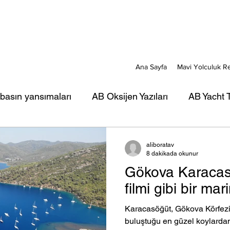
Ana Sayfa
Mavi Yolculuk R
 basın yansımaları
AB Oksijen Yazıları
AB Yacht T
ı
AB Mavi Kart yazıları
AB Türkiye Gezi-Seyir Ya
aliboratav
8 dakikada okunur
Gökova Karacas
rı
AB Portreler - Mavi Yolcular
filmi gibi bir mar
Karacasöğüt, Gökova Körfezi
buluştuğu en güzel koylardan