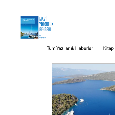
Tüm Yazılar & Haberler
Kitap
AB Doğa Çevre Deniz Yazılar
AB Yurtdışı Gezi-Seyir Yazıla