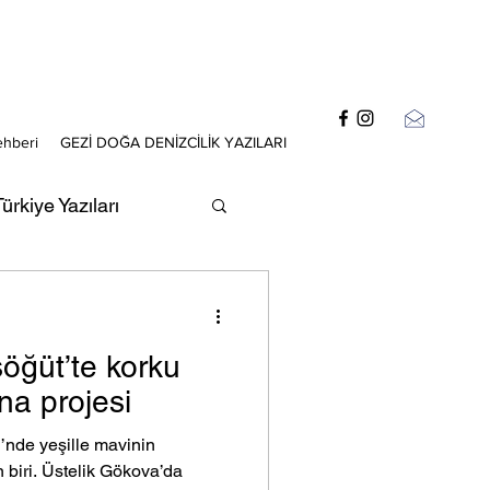
ehberi
GEZİ DOĞA DENİZCİLİK YAZILARI
ürkiye Yazıları
zıları
öğüt’te korku
ina projesi
’nde yeşille mavinin
 biri. Üstelik Gökova’da