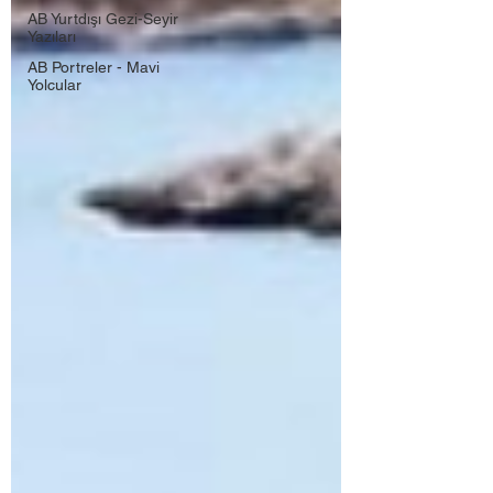
AB Yurtdışı Gezi-Seyir
Yazıları
AB Portreler - Mavi
Yolcular