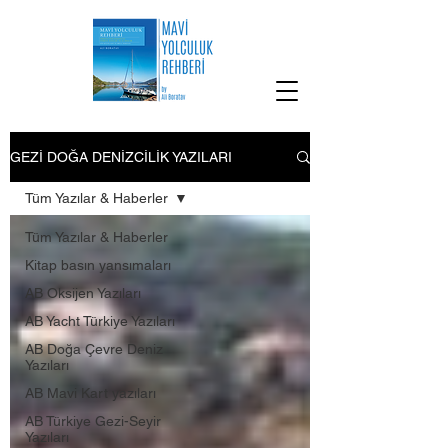
GEZİ DOĞA DENİZCİLİK YAZILARI
Tüm Yazılar & Haberler
Tüm Yazılar & Haberler
Kitap basın yansımaları
AB Oksijen Yazıları
AB Yacht Türkiye Yazıları
AB Doğa Çevre Deniz
Yazıları
AB Mavi Kart yazıları
AB Türkiye Gezi-Seyir
Yazıları