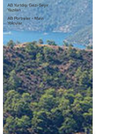
AB Yurtdışı Gezi-Seyir
Yazıları
AB Portreler - Mavi
Yolcular