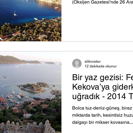
(Oksijen Gazetesi'nde 26 Ara
yayınlanmıştır.) Kaş’ın 2 kil
rüzgara korunaklı devasa bir 
Limanı, yerel denizciler bur
sadece deniz yolu ile mümkün
yakın çevresinde denizi en te
sessiz, en huzurlu, trafik so
aliboratav
12 dakikada okunur
Bir yaz gezisi: F
Kekova’ya gider
uğradık - 2014
Bolca tuz-deniz-güneş, biraz 
miktarda tarih, kesintisiz huz
dalgayı bir mikser kovasına...