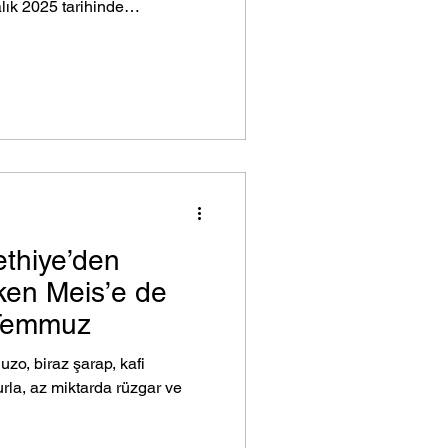
lık 2025 tarihinde
ometre güneyinde, hakim
koy vardır. İsmi Bayındır
aya Limanağzı derler. Ulaşım
dür. Dolayısıyla, Kaş’ın
miz, doğayla en iç içe, en
runu en az değ
ethiye’den
ken Meis’e de
 Temmuz
uzo, biraz şarap, kafi
urla, az miktarda rüzgar ve