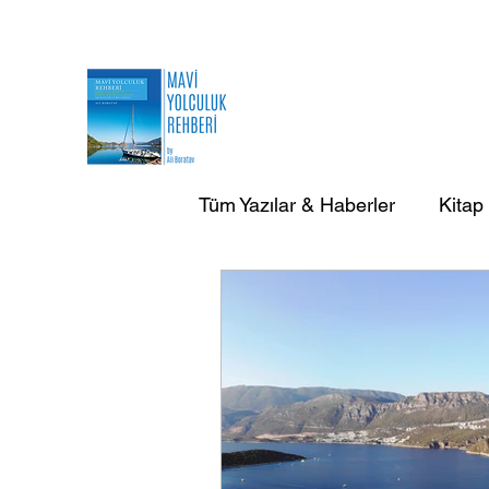
Tüm Yazılar & Haberler
Kitap
AB Doğa Çevre Deniz Yazılar
AB Yurtdışı Gezi-Seyir Yazıla