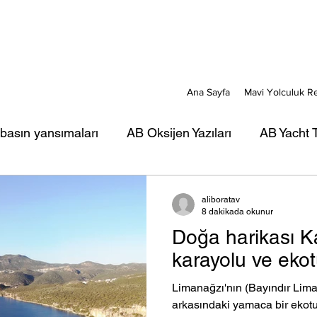
Ana Sayfa
Mavi Yolculuk R
 basın yansımaları
AB Oksijen Yazıları
AB Yacht T
ı
AB Mavi Kart yazıları
AB Türkiye Gezi-Seyir Ya
aliboratav
8 dakikada okunur
Doğa harikası K
rı
AB Portreler - Mavi Yolcular
karayolu ve eko
Limanağzı'nın (Bayındır Lima
arkasındaki yamaca bir ekotur