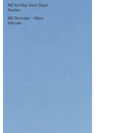
AB Yurtdışı Gezi-Seyir
Yazıları
AB Portreler - Mavi
Yolcular