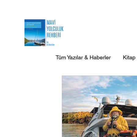
Tüm Yazılar & Haberler
Kitap
AB Doğa Çevre Deniz Yazılar
AB Yurtdışı Gezi-Seyir Yazıla