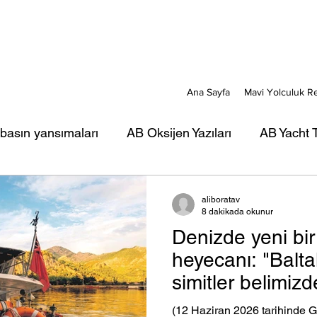
Ana Sayfa
Mavi Yolculuk R
 basın yansımaları
AB Oksijen Yazıları
AB Yacht T
ı
AB Mavi Kart yazıları
AB Türkiye Gezi-Seyir Ya
aliboratav
8 dakikada okunur
Denizde yeni bir
rı
AB Portreler - Mavi Yolcular
heyecanı: "Balta
simitler belimizde
(12 Haziran 2026 tarihinde 