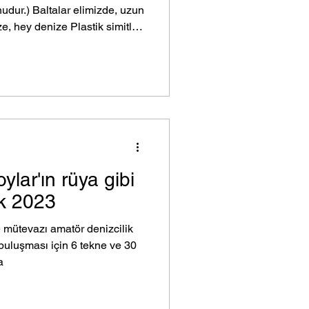
nudur.) Baltalar elimizde, uzun
e, hey denize Plastik simitler
de Biz gideriz denize, hey
denizcilerin ortak duygusu.
apı Bakanlığı Denizcilik
ylan ve en üst kademe dahil
ık mektuptur. Geri sayım devam
ylar'ın rüya gibi
ık 2023
 mütevazı amatör denizcilik
uluşması için 6 tekne ve 30
a