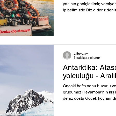
yazının genişletilmiş versiyo
ip belimizde Biz gideriz deniz
belimizde, yönetmelik dilimiz
denize… Bu şiirsel giriş tüm 
Bu yazı ise Ulaştırma ve Alty
Genel Müdürü Sayın Ünal Ba
tüm UAB yetkililerine bir aç
ediyor. 17 Temmuz 2026
aliboratav
6 dakikada okunur
Antarktika: Ataso
yolculuğu - Aral
Önceki hafta sonu huzurlu ve
grubumuz Heyamola’nın kış b
deniz dostu Göcek koylarınd