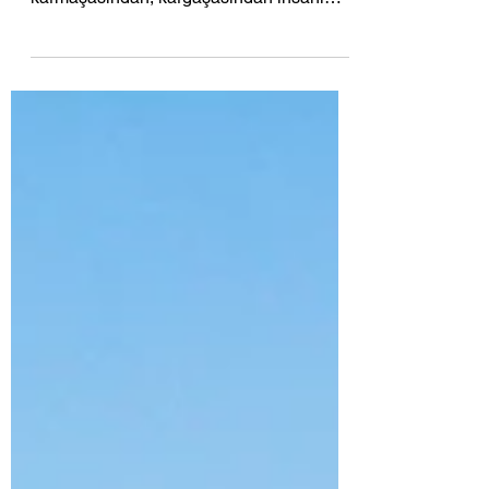
Seçimler, kavgalar, isyanlar…
Bunalırsınız… Bir gün olur şehrin
karmaşasından, kargaşasından insanı
insana düşman kılan çatışmalardan...