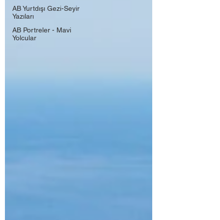
AB Yurtdışı Gezi-Seyir
Yazıları
AB Portreler - Mavi
Yolcular