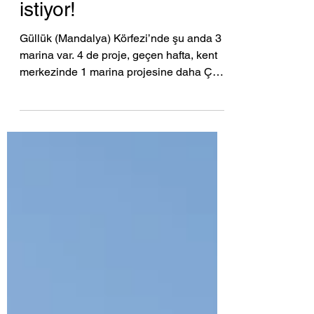
Knidos'a el koymak
istiyor!
Güllük (Mandalya) Körfezi’nde şu anda 3
marina var. 4 de proje, geçen hafta, kent
merkezinde 1 marina projesine daha ÇED
olumlu kararı...