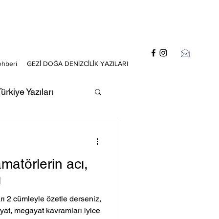
ehberi
GEZİ DOĞA DENİZCİLİK YAZILARI
ürkiye Yazıları
zıları
matörlerin acı,
ı
ı 2 cümleyle özetle derseniz,
 yat, megayat kavramları iyice