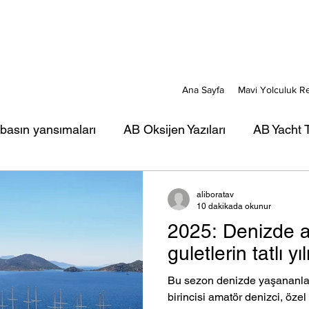
Ana Sayfa
Mavi Yolculuk R
 basın yansımaları
AB Oksijen Yazıları
AB Yacht T
ı
AB Mavi Kart yazıları
AB Türkiye Gezi-Seyir Ya
aliboratav
10 dakikada okunur
2025: Denizde a
rı
AB Portreler - Mavi Yolcular
guletlerin tatlı yıl
Bu sezon denizde yaşananlar
birincisi amatör denizci, özel