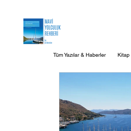
Tüm Yazılar & Haberler
Kitap
AB Doğa Çevre Deniz Yazılar
AB Yurtdışı Gezi-Seyir Yazıla