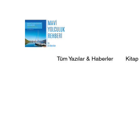
Tüm Yazılar & Haberler
Kitap
AB Doğa Çevre Deniz Yazılar
AB Yurtdışı Gezi-Seyir Yazıla