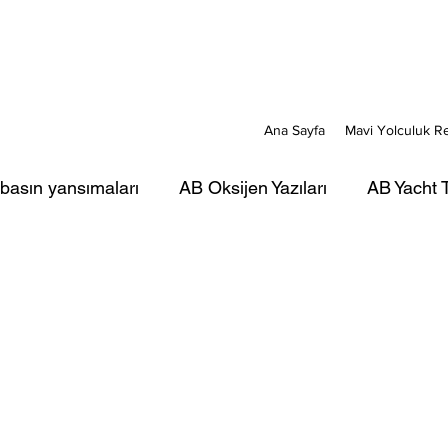
Ana Sayfa
Mavi Yolculuk R
 basın yansımaları
AB Oksijen Yazıları
AB Yacht T
ı
AB Mavi Kart yazıları
AB Türkiye Gezi-Seyir Ya
rı
AB Portreler - Mavi Yolcular