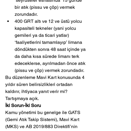
‘seyrüsefer esnasında’ 15 günde 
bir atık (pissu ve çöp) vermek 
zorundadır.
400 GRT altı ve 12 ve üstü yolcu 
kapasiteli tekneler (yani yolcu 
gemileri ya da ticari yatlar) 
‘faaliyetlerini tamamlayıp’ limana 
döndükten sonra 48 saat içinde ya 
da daha kısa sürede limanı terk 
edeceklerse, ayrılmadan önce atık 
(pissu ve çöp) vermek zorundadır.
Bu düzenleme Mavi Kart konusunda 4 
yıldır süren belirsizlikleri ortadan 
kaldırır, ihtiyaca yanıt verir mi? 
Tartışmaya açık.
İki Sorun-İki Soru
Kamu yönetimi bu genelge ile GATS 
(Gemi Atık Takip Sistemi), Mavi Kart 
(MKS) ve AB 2019/883 Direktifi’nin 