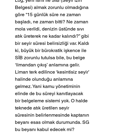
Log, yeni ismi ile SİB (Seyir İzin 
Belgesi) almak zorunlu olmadığına 
göre “15 günlük süre ne zaman 
başladı, ne zaman bitti? Ne zaman 
mola verildi, denizin üstünde sıvı 
atık üreterek ne kadar kalındı?” gibi 
bir seyir süresi belirsizliği var. Kaldı 
ki, büyük bir bürokratik işkence ile 
SİB zorunlu tutulsa bile, bu belge 
‘limandan çıkış’ anlamına gelir. 
Liman terk edilince ‘kesintisiz seyir’ 
halinde olunduğu anlamına 
gelmez. Yani kamu yönetiminin 
elinde de bu süreyi kanıtlayacak 
bir belgeleme sistemi yok. O halde 
teknede atık üretilen seyir 
süresinin belirlenmesinde kaptanın 
beyanı esas olmak durumunda. SG 
bu beyanı kabul edecek mi?