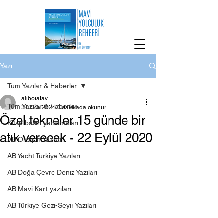
Yazı
Tüm Yazılar & Haberler
aliboratav
Tüm Yazılar & Haberler
31 Oca 2024
4 dakikada okunur
Özel tekneler 15 günde bir
Kitap basın yansımaları
atık verecek - 22 Eylül 2020
AB Oksijen Yazıları
AB Yacht Türkiye Yazıları
AB Doğa Çevre Deniz Yazıları
AB Mavi Kart yazıları
AB Türkiye Gezi-Seyir Yazıları