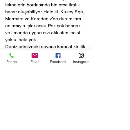
teknelerin bordasında binlerce liralık 
hasar oluşabiliyor. Hele ki, Kuzey Ege, 
Marmara ve Karadeniz’de durum tam 
anlamıyla içler acısı. Pek çok barınak 
ve limanda uygun sıvı atık alım tesisi 
yoktu, hala yok.
Denizlerimizdeki devasa karasal kirlilik 
devam ediyor, artıyor… Sadece örnek 
diye kayıt düşüyorum: Yıllardır 
Phone
Email
Facebook
Instagram
konuşuyoruz, Bodrum Turgut Reis’te 
atığını kurallara uygun olarak marinada 
veren teknenin sıvı atığı 15 dakika 
içinde belediyenin derin deniz deşarj 
kanalından arıtılmamış olarak hala 
denize pompalanıyor.
Atık alım tesisleri kafasına göre hareket 
ediyor. Kimi 100 litre sıvı atık alımına 50 
TL alıyor kimi ‘bağlama ücreti 