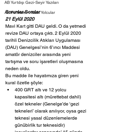
AB Yurtdışı Gezi-Seyir Yazıları
Sorunlar-Sorular
AB Portreler - Mavi Yolcular
21 Eylül 2020
Mavi Kart gitti DAU geldi. O da yetmedi 
revize DAU ortaya çıktı. 2 Eylül 2020 
tarihli Denizcilik Atıkları Uygulaması 
(DAU) Genelgesi’nin 6’ıncı Maddesi 
amatör denizciler arasında yeni 
tartışma ve soru işaretleri oluşmasına 
neden oldu.
Bu madde ile hayatımıza giren yeni 
kural özetle şöyle:
400 GRT altı ve 12 yolcu 
kapasitesi altı (mürettebat dahil) 
özel tekneler (Genelge’de ‘gezi 
tekneleri’ olarak anılıyor, oysa gezi 
teknesi yasal düzenlemelerde 
günübirlik tur teknesidir) 