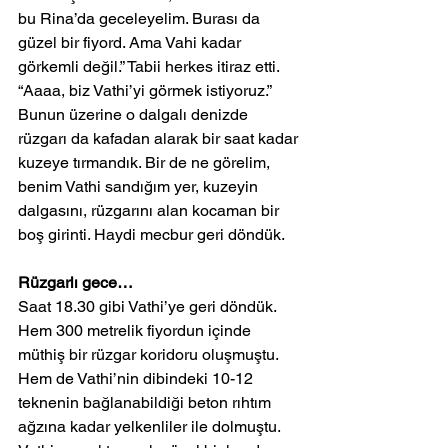
bu Rina’da geceleyelim. Burası da 
güzel bir fiyord. Ama Vahi kadar 
görkemli değil.” Tabii herkes itiraz etti. 
“Aaaa, biz Vathi’yi görmek istiyoruz.”
Bunun üzerine o dalgalı denizde 
rüzgarı da kafadan alarak bir saat kadar 
kuzeye tırmandık. Bir de ne görelim, 
benim Vathi sandığım yer, kuzeyin 
dalgasını, rüzgarını alan kocaman bir 
boş girinti. Haydi mecbur geri döndük.
Rüzgarlı gece…
Saat 18.30 gibi Vathi’ye geri döndük. 
Hem 300 metrelik fiyordun içinde 
müthiş bir rüzgar koridoru oluşmuştu. 
Hem de Vathi’nin dibindeki 10-12 
teknenin bağlanabildiği beton rıhtım 
ağzına kadar yelkenliler ile dolmuştu.