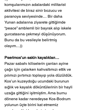
komşularımızın adalardaki militarist 
aktivitesi de biraz sinir bozucu ve 
paranoya seviyesinde… Bir daha 
Yunan adalarına ziyarete gittiğimde 
“peace” amblemli bir bayrak alıp iskele 
gurcatasına çekmeyi düşünüyorum. 
Bunu da bu vesileyle belirtmiş 
olayım…))
Pserimos’un sakin kayalıkları…
Pazar sabahı kiliselerin çanları ayine 
çağrı için çalarken kahvaltımızı ettik ve 
pılımızı pırtımızı toplayıp yola düzüldük. 
Kos’un kuzeydoğu ucundaki burunun 
sığlık ve kayalık döküntülerinin bir hayli 
uzağa gittiğini işitmiştim. Ama burnu 
dönene kadar neredeyse Kos-Bodrum 
yolunun üçte birini kat etmemiz 