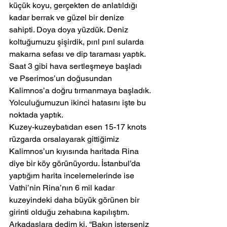
küçük koyu, gerçekten de anlatıldığı 
kadar berrak ve güzel bir denize 
sahipti. Doya doya yüzdük. Deniz 
koltuğumuzu şişirdik, pırıl pırıl sularda 
makarna sefası ve dip taraması yaptık. 
Saat 3 gibi hava sertleşmeye başladı 
ve Pserimos’un doğusundan 
Kalimnos’a doğru tırmanmaya başladık.
Yolculuğumuzun ikinci hatasını işte bu 
noktada yaptık.
Kuzey-kuzeybatıdan esen 15-17 knots 
rüzgarda orsalayarak gittiğimiz 
Kalimnos’un kıyısında haritada Rina 
diye bir köy görünüyordu. İstanbul’da 
yaptığım harita incelemelerinde ise 
Vathi’nin Rina’nın 6 mil kadar 
kuzeyindeki daha büyük görünen bir 
girinti olduğu zehabına kapılıştım.
Arkadaşlara dedim ki, “Bakın isterseniz 