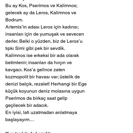
Bu ay Kos, Pserimos ve Kalimnos; 
gelecek ay da Leros, Kalimnos ve 
Bodrum.
Artemis’in adası Leros için kadınsı; 
insanları için de yumuşak ve sevecen 
derler. Belki o yüzden, biz de Leros’u 
tıpkı Simi gibi pek bir sevdik.
Kalimnos ise erkeksi bir ada olarak 
betimlenir; insanları da hırçın ve 
kavgacı. Kos’a gelince zaten 
kozmopolit bir havası var; üstelik de 
denizi balçık, rezalet! Herhangi bir Ege 
küçük koyunun deniz molasına uygun 
Pserimos da birkaç saat gelip 
geçilecek bir adacık.
En iyisi, lafı uzatmadan anlatmaya 
başlayayım…