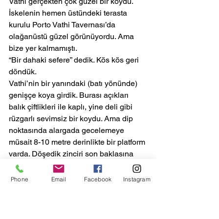
Vathi gerçekten çok güzel bir koydu. 
İskelenin hemen üstündeki terasta 
kurulu Porto Vathi Tavernası’da 
olağanüstü güzel görünüyordu. Ama 
bize yer kalmamıştı.
“Bir dahaki sefere” dedik. Kös kös geri 
döndük.
Vathi’nin bir yanındaki (batı yönünde) 
genişçe koya girdik. Burası açıkları 
balık çiftlikleri ile kaplı, yine deli gibi 
rüzgarlı sevimsiz bir koydu. Ama dip 
noktasında alargada gecelemeye 
müsait 8-10 metre derinlikte bir platform 
varda. Döşedik zinciri son baklasına 
kadar denize. Kendi kendimize bir ıssız 
koy gecesine hazırlandık.
Phone
Email
Facebook
Instagram
Issızlıktan istifade Balkan mamulu 
sucuk ve Kos’tan aldığımız sosissonları 
pişirdik. Domatesli makarna ile mis gibi 