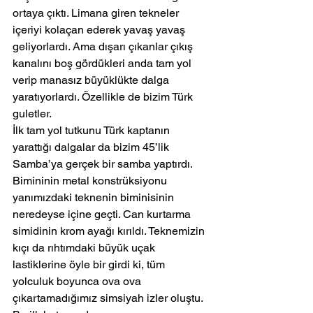
ortaya çıktı. Limana giren tekneler 
içeriyi kolaçan ederek yavaş yavaş 
geliyorlardı. Ama dışarı çıkanlar çıkış 
kanalını boş gördükleri anda tam yol 
verip manasız büyüklükte dalga 
yaratıyorlardı. Özellikle de bizim Türk 
guletler.
İlk tam yol tutkunu Türk kaptanın 
yarattığı dalgalar da bizim 45’lik 
Samba’ya gerçek bir samba yaptırdı. 
Bimininin metal konstrüksiyonu 
yanımızdaki teknenin biminisinin 
neredeyse içine geçti. Can kurtarma 
simidinin krom ayağı kırıldı. Teknemizin 
kıçı da rıhtımdaki büyük uçak 
lastiklerine öyle bir girdi ki, tüm 
yolculuk boyunca ova ova 
çıkartamadığımız simsiyah izler oluştu.