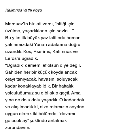
Kalimnos Vathi Koyu
Marquez’in bir lafı vardı, “bitiği için 
üzülme, yaşadıkların için sevin…”
Bu yılın ilk büyük yaz tatilinde hemen 
yakınımızdaki Yunan adalarına doğru 
uzandık. Kos, Pserims, Kalimnos ve 
Leros’a uğradık.
“Uğradık” demem laf olsun diye değil. 
Sahiden her bir küçük koyda ancak 
orayı tanıyacak, havasını soluyacak 
kadar konaklayabildik. Bir haftalık 
yolculuğumuz su gibi akıp geçti. Ama 
yine de dolu dolu yaşadık. O kadar dolu 
ve alışılmadık ki, size rotamızın seyrine 
uygun olarak iki bölümde, “devamı 
gelecek ay” şeklinde anlatmak 
zorundayım.