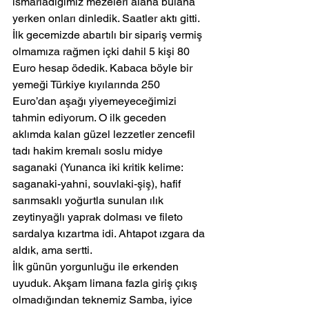
ısmarladığımız mezeleri alana bulana 
yerken onları dinledik. Saatler aktı gitti.
İlk gecemizde abartılı bir sipariş vermiş 
olmamıza rağmen içki dahil 5 kişi 80 
Euro hesap ödedik. Kabaca böyle bir 
yemeği Türkiye kıyılarında 250 
Euro’dan aşağı yiyemeyeceğimizi 
tahmin ediyorum. O ilk geceden 
aklımda kalan güzel lezzetler zencefil 
tadı hakim kremalı soslu midye 
saganaki (Yunanca iki kritik kelime: 
saganaki-yahni, souvlaki-şiş), hafif 
sarımsaklı yoğurtla sunulan ılık 
zeytinyağlı yaprak dolması ve fileto 
sardalya kızartma idi. Ahtapot ızgara da 
aldık, ama sertti.
İlk günün yorgunluğu ile erkenden 
uyuduk. Akşam limana fazla giriş çıkış 
olmadığından teknemiz Samba, iyice 