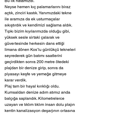
Bu ilk hatamızdı.
Neyse hemen kıç palamarlarını biraz 
açtık, zinciri kastık. Yanımızdaki tekne 
ile aramıza da ek usturmaçalar 
sıkıştırdık ve kendimizi sağlama aldık.
Tıpkı bizim kıyılarımızda olduğu gibi, 
yüksek sesle sirtaki çalarak ve 
güvertesinde herkesin dans ettiği 
limana dönen Kos’lu günlükçü tekneleri 
seyrederek gün batımı saatlerini 
geçirdikten sonra 200 metre ötedeki 
plajdan bir denize girip, sonra da 
piyasayı keşfe ve yemeğe gitmeye 
karar verdik.
Plaj tam bir hayal kırıklığı oldu. 
Kumsaldan denize adım atımız anda 
balçığa saplandık. Kilometrelerce 
uzayan ve tıklım tıklım insan dolu plajın 
kentin kanalizasyon deşarjının ortasına 