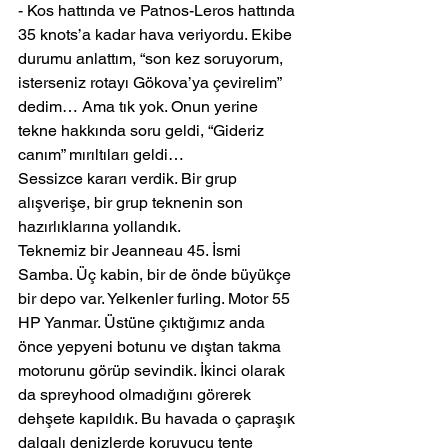
- Kos hattında ve Patnos-Leros hattında 
35 knots’a kadar hava veriyordu. Ekibe 
durumu anlattım, “son kez soruyorum, 
isterseniz rotayı Gökova’ya çevirelim” 
dedim… Ama tık yok. Onun yerine 
tekne hakkında soru geldi, “Gideriz 
canım” mırıltıları geldi…
Sessizce kararı verdik. Bir grup 
alışverişe, bir grup teknenin son 
hazırlıklarına yollandık.
Teknemiz bir Jeanneau 45. İsmi 
Samba. Üç kabin, bir de önde büyükçe 
bir depo var. Yelkenler furling. Motor 55 
HP Yanmar. Üstüne çıktığımız anda 
önce yepyeni botunu ve dıştan takma 
motorunu görüp sevindik. İkinci olarak 
da spreyhood olmadığını görerek 
dehşete kapıldık. Bu havada o çapraşık 
dalgalı denizlerde koruyucu tente 