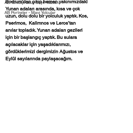
Bodrum’dan çıkıp hemen yakınımızdaki 
AB Yurtdışı Gezi-Seyir Yazıları
Yunan adaları arasında, kısa ve çok 
AB Portreler - Mavi Yolcular
uzun, dolu dolu bir yolculuk yaptık. Kos, 
Pserimos,  Kalimnos ve Leros’tan 
anılar topladık. Yunan adaları gezileri 
için bir başlangıç yaptık. Bu sulara 
açılacaklar için yaşadıklarımızı, 
gördüklerimizi dergimizin Ağustos ve 
Eylül sayılarında paylaşacağım.