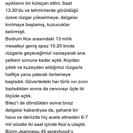
açıklarını bir kolaçan ettim. Saat 
13.30’du ve tahminlerde görüldüğü 
üzere rüzgar yükselmeye, dalgalar 
kırılmaya başlamış, kuzucuklar 
belirmişti.
Bodrum Kos arasındaki 13 milik 
mesafeyi geniş apaz 15-20 knots 
rüzgarla geçeceğimizi varsayarak ana 
yelkeni sonuna kadar açtık. Koydan 
çıktık ve kuzeyden aldığımız rüzgarla 
hafifçe yana yatarak ilerlemeye 
başladık. Güvertedeki her türlü ıvır zıvırı 
topladıktan sonra da cenovayı üçte iki 
ölçüde açtık.
Bitez’i de döndükten sonra biraz 
dalgalar kabardıysa da, şahane bir 
hava ve denizde hiç acele etmeden 6-7 
mil süratle iki saat içinde Kos’a ulaştık. 
Bizim Jeanneau 45 spreyhood’u 