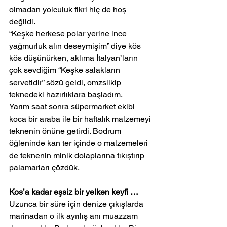
olmadan yolculuk fikri hiç de hoş 
değildi.
“Keşke herkese polar yerine ince 
yağmurluk alın deseymişim” diye kös 
kös düşünürken, aklıma İtalyan’ların 
çok sevdiğim “Keşke salakların 
servetidir” sözü geldi, omzsilkip 
teknedeki hazırlıklara başladım.
Yarım saat sonra süpermarket ekibi 
koca bir araba ile bir haftalık malzemeyi 
teknenin önüne getirdi. Bodrum 
öğleninde kan ter içinde o malzemeleri 
de teknenin minik dolaplarına tıkıştırıp 
palamarları çözdük.
Kos’a kadar eşsiz bir yelken keyfi …
Uzunca bir süre için denize çıkışlarda 
marinadan o ilk ayrılış anı muazzam 