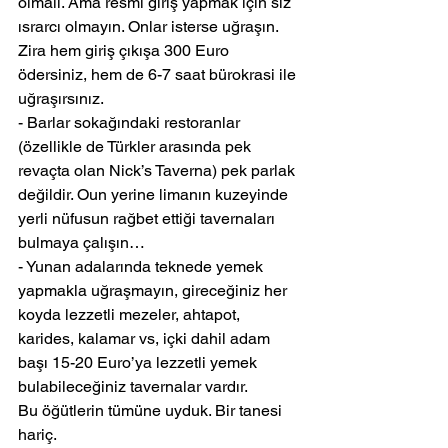
olmalı. Ama resmi giriş yapmak için siz 
ısrarcı olmayın. Onlar isterse uğraşın. 
Zira hem giriş çıkışa 300 Euro 
ödersiniz, hem de 6-7 saat bürokrasi ile 
uğraşırsınız.
- Barlar sokağındaki restoranlar 
(özellikle de Türkler arasında pek 
revaçta olan Nick’s Taverna) pek parlak 
değildir. Oun yerine limanın kuzeyinde 
yerli nüfusun rağbet ettiği tavernaları 
bulmaya çalışın…
- Yunan adalarında teknede yemek 
yapmakla uğraşmayın, gireceğiniz her 
koyda lezzetli mezeler, ahtapot, 
karides, kalamar vs, içki dahil adam 
başı 15-20 Euro’ya lezzetli yemek 
bulabileceğiniz tavernalar vardır.
Bu öğütlerin tümüne uyduk. Bir tanesi 
hariç.