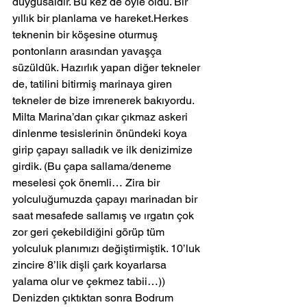
duygusaldır. Bu kez de öyle oldu. Bir 
yıllık bir planlama ve hareket.Herkes 
teknenin bir köşesine oturmuş 
pontonların arasından yavaşça 
süzüldük. Hazırlık yapan diğer tekneler 
de, tatilini bitirmiş marinaya giren 
tekneler de bize imrenerek bakıyordu.
Milta Marina’dan çıkar çıkmaz askeri 
dinlenme tesislerinin önündeki koya 
girip çapayı salladık ve ilk denizimize 
girdik. (Bu çapa sallama/deneme 
meselesi çok önemli… Zira bir 
yolculuğumuzda çapayı marinadan bir 
saat mesafede sallamış ve ırgatın çok 
zor geri çekebildiğini görüp tüm 
yolculuk planımızı değiştirmiştik. 10’luk 
zincire 8’lik dişli çark koyarlarsa 
yalama olur ve çekmez tabii…))
Denizden çıktıktan sonra Bodrum 