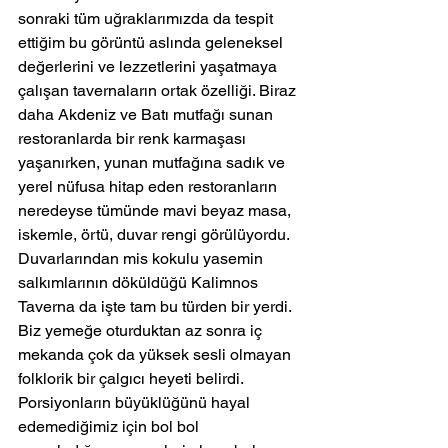
sonraki tüm uğraklarımızda da tespit 
ettiğim bu görüntü aslında geleneksel 
değerlerini ve lezzetlerini yaşatmaya 
çalışan tavernaların ortak özelliği. Biraz 
daha Akdeniz ve Batı mutfağı sunan 
restoranlarda bir renk karmaşası 
yaşanırken, yunan mutfağına sadık ve 
yerel nüfusa hitap eden restoranların 
neredeyse tümünde mavi beyaz masa, 
iskemle, örtü, duvar rengi görülüyordu.
Duvarlarından mis kokulu yasemin 
salkımlarının döküldüğü Kalimnos 
Taverna da işte tam bu türden bir yerdi. 
Biz yemeğe oturduktan az sonra iç 
mekanda çok da yüksek sesli olmayan 
folklorik bir çalgıcı heyeti belirdi. 
Porsiyonların büyüklüğünü hayal 
edemediğimiz için bol bol 