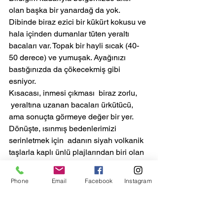
olan başka bir yanardağ da yok.
Dibinde biraz ezici bir kükürt kokusu ve 
hala içinden dumanlar tüten yeraltı 
bacaları var. Topak bir hayli sıcak (40-
50 derece) ve yumuşak. Ayağınızı 
bastığınızda da çökecekmiş gibi 
esniyor.
Kısacası, inmesi çıkması  biraz zorlu, 
 yeraltına uzanan bacaları ürkütücü, 
ama sonuçta görmeye değer bir yer.
Dönüşte, ısınmış bedenlerimizi 
serinletmek için  adanın siyah volkanik 
taşlarla kaplı ünlü plajlarından biri olan 
Loutra'ya gittik. Fakat rüzgar çıkmış, 
Loutra'da deniz kabarmıştı. Kös kös 
Phone
Email
Facebook
Instagram
Pali'ye döndük mendireğin hemen 
yanındaki siyah kumlu plajımızdan 
kendimizi denize attık.