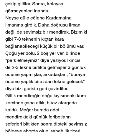
çekip gittiler. Sonra, kolaysa 
görmeyenleri inandır...
Neyse güle eğlene Kardamaina 
limanına girdik. Daha doğrusu liman 
değil de sevimsiz bir mendirek. Bizim ki 
gibi 7-8 teknenin kıçtan kara 
bağlanabileceği küçük bir bölümü var. 
Çoğu yer dolu. 2 boş yer var, birinde 
"park etmeyiniz" diye yazıyor. İkincisi 
de 2-3 tekne birlikte gelmişler 3 günlük 
ödeme yapmışlar, arkadaşları, "buraya 
ödeme yaptık birazdan tekne gelecek" 
diye bizi gerisin geri çevirdiler.
Gittik mendireğin doğu kıyısındaki kum 
zeminde çapa attık, biraz alargada 
kaldık. Meğer burada adet, 
mendirekteki günlük feribotların 
seferleri bittikten sonra dipteki sevimsiz 
bölgeye aborda olup, sabah ilk ticari 