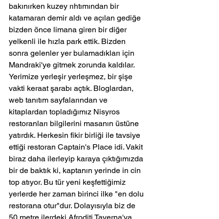
bakınırken kuzey rıhtımından bir 
katamaran demir aldı ve açılan gediğe 
bizden önce limana giren bir diğer 
yelkenli ile hızla park ettik. Bizden 
sonra gelenler yer bulamadıkları için 
Mandraki'ye gitmek zorunda kaldılar.
Yerimize yerleşir yerleşmez, bir şişe 
vakti keraat şarabı açtık. Bloglardan, 
web tanıtım sayfalarından ve 
kitaplardan topladığımız Nisyros 
restoranları bilgilerini masanın üstüne 
yatırdık. Herkesin fikir birliği ile tavsiye 
ettiği restoran Captain's Place idi. Vakit 
biraz daha ilerleyip karaya çıktığımızda 
bir de baktık ki, kaptanın yerinde in cin 
top atıyor. Bu tür yeni keşfettiğimiz 
yerlerde her zaman birinci ilke "en dolu 
restorana otur"dur. Dolayısıyla biz de 
50 metre ilerdeki Afroditi Taverna'ya 