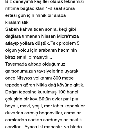
Biz deneyimli kaşifler olarak teknemizi 
rıhtıma bağladıktan 1-2 saat sonra 
ertesi gün için minik bir araba 
kiralamıştık.
Sabah kahvaltıdan sonra, keçi gibi 
dağlara tırmanan Nissan Micra'mıza 
atlayıp yollara düştük. Tek problem 5 
olgun yolcu için arabanın hacminin 
biraz sınırlı olmasıydı...
Tavernada ahbap olduğumuz 
garsonumuzun tavsiyelerine uyarak 
önce Nisyros volkanını 300 metre 
tepeden gören Nikia dağ köyüne gittik. 
Dağın tepesine kurulmuş 100 haneli 
çok şirin bir köy. Bütün evler pırıl pırıl 
boyalı, mavi, yeşil, mor tahta kepenkler, 
duvarları sarmış begonviller, asmalar, 
camlardan sarkan sardunyalar, asırlık 
serviler... Ayrıca iki manastır  ve bir de 