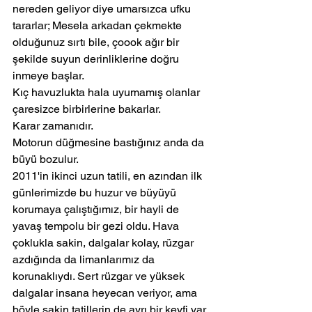
nereden geliyor diye umarsızca ufku 
tararlar; Mesela arkadan çekmekte 
olduğunuz sırtı bile, çoook ağır bir 
şekilde suyun derinliklerine doğru 
inmeye başlar.
Kıç havuzlukta hala uyumamış olanlar 
çaresizce birbirlerine bakarlar.
Karar zamanıdır.
Motorun düğmesine bastığınız anda da 
büyü bozulur.
2011'in ikinci uzun tatili, en azından ilk 
günlerimizde bu huzur ve büyüyü 
korumaya çalıştığımız, bir hayli de 
yavaş tempolu bir gezi oldu. Hava 
çoklukla sakin, dalgalar kolay, rüzgar 
azdığında da limanlarımız da 
korunaklıydı. Sert rüzgar ve yüksek 
dalgalar insana heyecan veriyor, ama 
böyle sakin tatillerin de ayrı bir keyfi var.