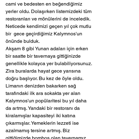
cami ve bedesten en beğendiğimiz 
yerler oldu. Dolaşırken listemizdeki tüm 
restoranları ve mönülerini de inceledik. 
Neticede kendimizi geçen yıl çok mutlu 
bir  gece geçirdiğimiz Kalymnos'un 
önünde bulduk.
Akşam 8 gibi Yunan adaları için erken 
bir saatte bir tavernaya gittiğinizde 
genellikle kolayca yer bulabiliyorsunuz. 
Zira buralarda hayat gece yarısına 
doğru başlıyor. Bu kez de öyle oldu.
Limanın denizden bakarken sağ 
tarafındaki ilk ara sokakta yer alan 
Kalymnos'un popülaritesi bu yıl daha 
da artmış. Yandaki bir restoranı da 
kiralamışlar kapasiteyi iki katına 
çıkarmışlar. Yemeklerin lezzeti ise 
azalmamış tersine artmış. Biz 
gittiğimizde bomboş olan tavernamız 