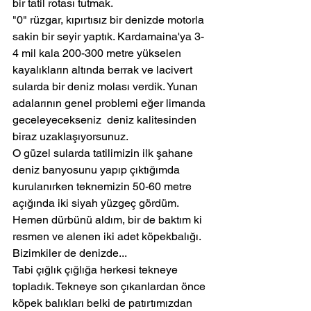
bir tatil rotası tutmak.
"0" rüzgar, kıpırtısız bir denizde motorla 
sakin bir seyir yaptık. Kardamaina'ya 3-
4 mil kala 200-300 metre yükselen 
kayalıkların altında berrak ve lacivert 
sularda bir deniz molası verdik. Yunan 
adalarının genel problemi eğer limanda 
geceleyecekseniz  deniz kalitesinden 
biraz uzaklaşıyorsunuz.
O güzel sularda tatilimizin ilk şahane 
deniz banyosunu yapıp çıktığımda 
kurulanırken teknemizin 50-60 metre 
açığında iki siyah yüzgeç gördüm. 
Hemen dürbünü aldım, bir de baktım ki 
resmen ve alenen iki adet köpekbalığı. 
Bizimkiler de denizde...
Tabi çığlık çığlığa herkesi tekneye 
topladık. Tekneye son çıkanlardan önce 
köpek balıkları belki de patırtımızdan 