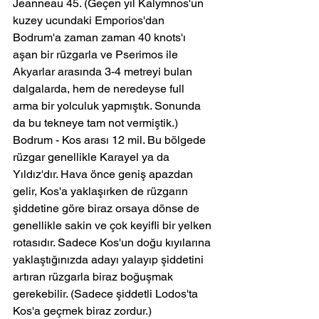
Jeanneau 45. (Geçen yıl Kalymnos'un 
kuzey ucundaki Emporios'dan 
Bodrum'a zaman zaman 40 knots'ı 
aşan bir rüzgarla ve Pserimos ile 
Akyarlar arasında 3-4 metreyi bulan 
dalgalarda, hem de neredeyse full 
arma bir yolculuk yapmıştık. Sonunda 
da bu tekneye tam not vermiştik.)
Bodrum - Kos arası 12 mil. Bu bölgede 
rüzgar genellikle Karayel ya da 
Yıldız'dır. Hava önce geniş apazdan 
gelir, Kos'a yaklaşırken de rüzgarın 
şiddetine göre biraz orsaya dönse de 
genellikle sakin ve çok keyifli bir yelken 
rotasıdır. Sadece Kos'un doğu kıyılarına 
yaklaştığınızda adayı yalayıp şiddetini 
artıran rüzgarla biraz boğuşmak 
gerekebilir. (Sadece şiddetli Lodos'ta 
Kos'a geçmek biraz zordur.)