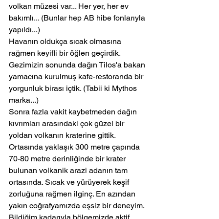
volkan müzesi var... Her yer, her ev 
bakımlı... (Bunlar hep AB hibe fonlarıyla 
yapıldı...)
Havanın oldukça sıcak olmasına 
rağmen keyifli bir öğlen geçirdik. 
Gezimizin sonunda dağın Tilos'a bakan 
yamacına kurulmuş kafe-restoranda bir 
yorgunluk birası içtik. (Tabii ki Mythos 
marka...)
Sonra fazla vakit kaybetmeden dağın 
kıvrımları arasındaki çok güzel bir 
yoldan volkanın kraterine gittik.
Ortasında yaklaşık 300 metre çapında 
70-80 metre derinliğinde bir krater 
bulunan volkanik arazi adanın tam 
ortasında. Sıcak ve yürüyerek keşif 
zorluğuna rağmen ilginç. En azından 
yakın coğrafyamızda eşsiz bir deneyim. 
Bildiğim kadarıyla bölgemizde aktif 