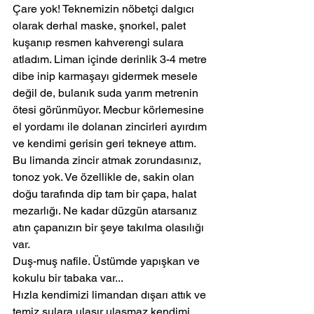
Çare yok! Teknemizin nöbetçi dalgıcı 
olarak derhal maske, şnorkel, palet 
kuşanıp resmen kahverengi sulara 
atladım. Liman içinde derinlik 3-4 metre 
dibe inip karmaşayı gidermek mesele 
değil de, bulanık suda yarım metrenin 
ötesi görünmüyor. Mecbur körlemesine 
el yordamı ile dolanan zincirleri ayırdım 
ve kendimi gerisin geri tekneye attım. 
Bu limanda zincir atmak zorundasınız, 
tonoz yok. Ve özellikle de, sakin olan 
doğu tarafında dip tam bir çapa, halat 
mezarlığı. Ne kadar düzgün atarsanız 
atın çapanızın bir şeye takılma olasılığı 
var.
Duş-muş nafile. Üstümde yapışkan ve 
kokulu bir tabaka var...
Hızla kendimizi limandan dışarı attık ve 
temiz sulara ulaşır ulaşmaz kendimi 