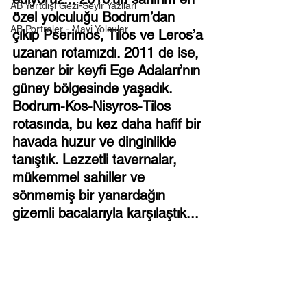
AB Yurtdışı Gezi-Seyir Yazıları
özel yolculuğu Bodrum’dan 
AB Portreler - Mavi Yolcular
çıkıp Pserimos, Tilos ve Leros’a 
uzanan rotamızdı. 2011 de ise, 
benzer bir keyfi Ege Adaları’nın 
güney bölgesinde yaşadık. 
Bodrum-Kos-Nisyros-Tilos 
rotasında, bu kez daha hafif bir 
havada huzur ve dinginlikle 
tanıştık. Lezzetli tavernalar, 
mükemmel sahiller ve 
sönmemiş bir yanardağın 
gizemli bacalarıyla karşılaştık...