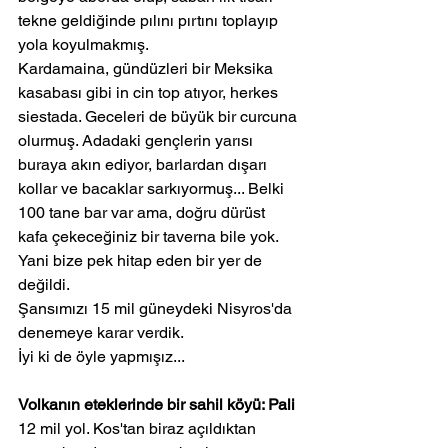
tekne geldiğinde pılını pırtını toplayıp 
yola koyulmakmış.
Kardamaina, gündüzleri bir Meksika 
kasabası gibi in cin top atıyor, herkes 
siestada. Geceleri de büyük bir curcuna 
olurmuş. Adadaki gençlerin yarısı 
buraya akın ediyor, barlardan dışarı 
kollar ve bacaklar sarkıyormuş... Belki 
100 tane bar var ama, doğru dürüst 
kafa çekeceğiniz bir taverna bile yok.
Yani bize pek hitap eden bir yer de 
değildi.
Şansımızı 15 mil güneydeki Nisyros'da 
denemeye karar verdik.
İyi ki de öyle yapmışız...
Volkanın eteklerinde bir sahil köyü: Pali
12 mil yol. Kos'tan biraz açıldıktan 