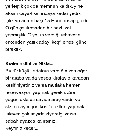
yerleştik çok da memnun kaldık. yine 
aksırıncaya-tıksırıncaya kadar yedik 
içtik ve adam başı 15 Euro hesap geldi.
O gün çaktırmadan bir hayli yol 
yapmıştık. O yolun verdiği rehavetle 
erkenden yattık adayı keşfi ertesi güne 
bıraktık.
Kraterin dibi ve Nikia...
Bu tür küçük adalara vardığınızda eğer 
bir araba ya da vespa kiralayıp karadan 
keşif niyetiniz varsa mutlaka hemen 
rezervasyon yapmak gerekir. Zira 
çoğunlukla az sayıda araç vardır ve 
sizinle aynı gün keşif gezileri yapmak 
isteyen çok sayıda ziyaretçi varsa, 
sabah ayazda kalırsınız.
Keyfiniz kaçar...