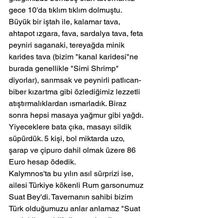
gece 10'da tıklım tıklım dolmuştu.
Büyük bir iştah ile, kalamar tava, 
ahtapot ızgara, fava, sardalya tava, feta 
peyniri saganaki, tereyağda minik 
karides tava (bizim "kanal karidesi"ne 
burada genellikle "Simi Shrimp" 
diyorlar), sarımsak ve peynirli patlıcan-
biber kızartma gibi özlediğimiz lezzetli 
atıştırmalıklardan ısmarladık. Biraz 
sonra hepsi masaya yağmur gibi yağdı. 
Yiyeceklere bata çıka, masayı sildik 
süpürdük. 5 kişi, bol miktarda uzo, 
şarap ve çipuro dahil olmak üzere 86 
Euro hesap ödedik.
Kalymnos'ta bu yılın asıl sürprizi ise, 
ailesi Türkiye kökenli Rum garsonumuz 
Suat Bey'di. Tavernanın sahibi bizim 
Türk olduğumuzu anlar anlamaz "Suat 