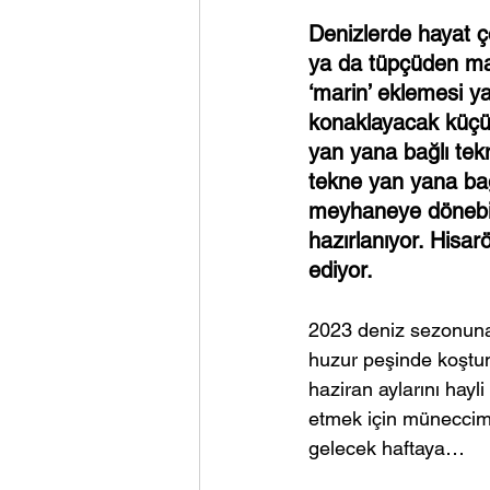
Denizlerde hayat ço
ya da tüpçüden mar
‘marin’ eklemesi y
konaklayacak küçük 
yan yana bağlı tekn
tekne yan yana ba
meyhaneye dönebili
hazırlanıyor. Hisar
ediyor.
2023 deniz sezonuna
huzur peşinde koştu
haziran aylarını hayl
etmek için münecci
gelecek haftaya…