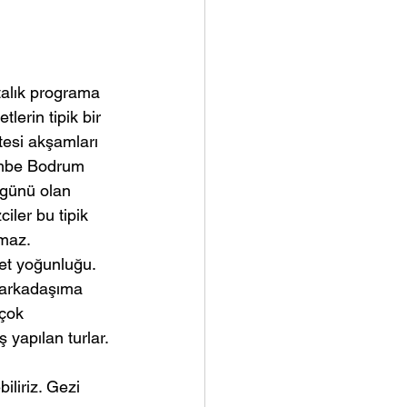
talık programa 
lerin tipik bir 
esi akşamları 
embe Bodrum 
 günü olan 
iler bu tipik 
şmaz.
let yoğunluğu. 
 arkadaşıma 
çok 
ş yapılan turlar.
iliriz. Gezi 