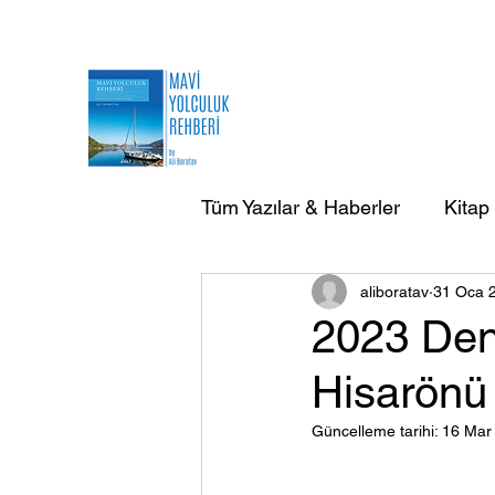
Tüm Yazılar & Haberler
Kitap
aliboratav
31 Oca 
AB Doğa Çevre Deniz Yazılar
2023 Den
Hisarönü
AB Yurtdışı Gezi-Seyir Yazıla
Güncelleme tarihi:
16 Mar