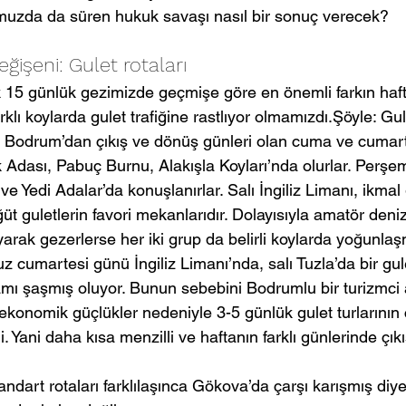
muzda da süren hukuk savaşı nasıl bir sonuç verecek?
ğişeni: Gulet rotaları
 15 günlük gezimizde geçmişe göre en önemli farkın haf
ı koylarda gulet trafiğine rastlıyor olmamızdı.Şöyle: Gulet
in Bodrum’dan çıkış ve dönüş günleri olan cuma ve cumart
Adası, Pabuç Burnu, Alakışla Koyları’nda olurlar. Perş
e Yedi Adalar’da konuşlanırlar. Salı İngiliz Limanı, ikmal
guletlerin favori mekanlarıdır. Dolayısıyla amatör denizc
layarak gezerlerse her iki grup da belirli koylarda yoğunla
uz cumartesi günü İngiliz Limanı’nda, salı Tuzla’da bir gu
amı şaşmış oluyor. Bunun sebebini Bodrumlu bir turizmci
ekonomik güçlükler nedeniyle 3-5 günlük gulet turlarının 
i. Yani daha kısa menzilli ve haftanın farklı günlerinde çıkı
ndart rotaları farklılaşınca Gökova’da çarşı karışmış diyeb