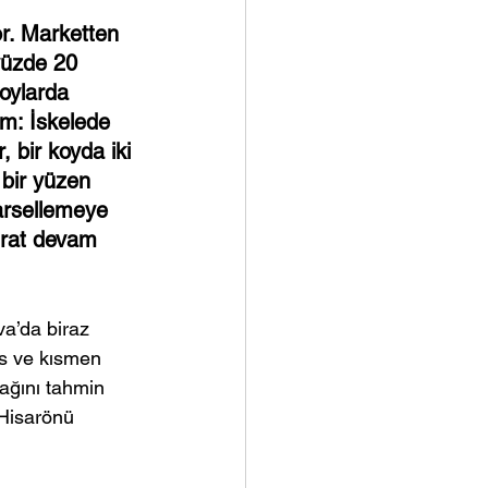
or. Marketten 
yüzde 20 
oylarda 
im: İskelede 
 bir koyda iki 
bir yüzen 
arsellemeye 
sürat devam 
a’da biraz 
s ve kısmen 
ağını tahmin 
Hisarönü 