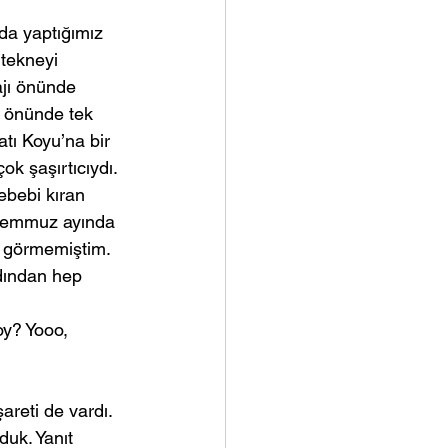
da yaptığımız 
tekneyi 
jı önünde 
 önünde tek 
ı Koyu’na bir 
k şaşırtıcıydı.
ebebi kıran 
 temmuz ayında 
 görmemiştim. 
dından hep 
oy? Yooo, 
areti de vardı. 
duk. Yanıt 