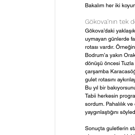
Bakalım her iki koyu
Gökova’nın tek de
Gökova’daki yaklaşık
uymayan günlerde farkl
rotası vardır. Örneğ
Bodrum’a yakın Orak 
dönüşü öncesi Tuzla v
çarşamba Karacasöğüt 
gulet rotasını aykırı
Bu yıl bir bakıyorsun
Tabii herkesin progr
sordum. Pahalılık ve 
yaygınlaştığını söyled
Sonuçta guletlerin sta