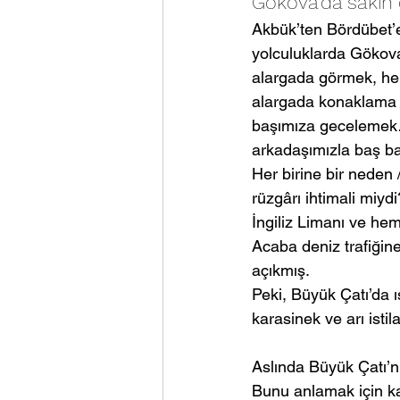
Gökova’da sakin 
Akbük’ten Bördübet’e
yolculuklarda Gökova
alargada görmek, he
alargada konaklama 
başımıza gecelemek…
arkadaşımızla baş ba
Her birine bir neden 
rüzgârı ihtimali miy
İngiliz Limanı ve h
Acaba deniz trafiğin
açıkmış.
Peki, Büyük Çatı’da 
karasinek ve arı isti
Aslında Büyük Çatı’nı
Bunu anlamak için kara