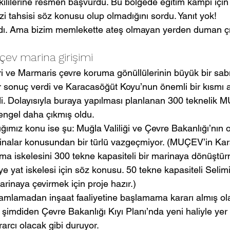
ililerine resmen başvurdu. Bu bölgede eğitim kampı içi
i tahsisi söz konusu olup olmadığını sordu. Yanıt yok!
dı. Ama bizim memlekette ateş olmayan yerden duman çı
ev marina girişimi
i ve Marmaris çevre koruma gönüllülerinin büyük bir sabı
r sonuç verdi ve Karacasöğüt Koyu’nun önemli bir kısmı a
ildi. Dolayısıyla buraya yapılması planlanan 300 teknelik
 engel daha çıkmış oldu.
ğımız konu ise şu: Muğla Valiliği ve Çevre Bakanlığı’nın or
alar konusundan bir türlü vazgeçmiyor. (MUÇEV’in Kara
ama iskelesini 300 tekne kapasiteli bir marinaya dönüştür
ye yat iskelesi için söz konusu. 50 tekne kapasiteli Selimi
arinaya çevirmek için proje hazır.)
amlamadan inşaat faaliyetine başlamama kararı almış o
 şimdiden Çevre Bakanlığı Kıyı Planı’nda yeni haliyle yer a
rcı olacak gibi duruyor. 