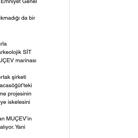
n Emniyet Genel 
kmadığı da bir 
rla 
rkeolojik SİT 
 MUÇEV marinası 
tak şirketi 
casöğüt’teki 
me projesinin 
ye iskelesini 
lan MUÇEV’in 
lıyor. Yani 