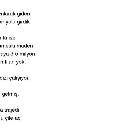
rılarak giden 
ir yola girdik 
üntü ise 
nan eski maden 
raya 3-5 milyon 
n filan yok, 
zi çalışıyor. 
 gelmiş, 
 trajedi 
u çile-acı 