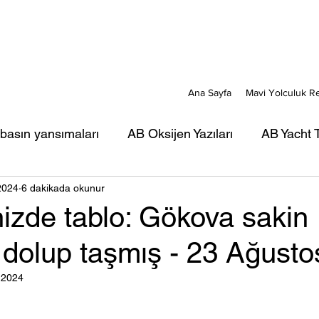
Ana Sayfa
Mavi Yolculuk R
 basın yansımaları
AB Oksijen Yazıları
AB Yacht T
2024
6 dakikada okunur
ı
AB Mavi Kart yazıları
AB Türkiye Gezi-Seyir Ya
izde tablo: Gökova sakin
 dolup taşmış - 23 Ağust
rı
AB Portreler - Mavi Yolcular
 2024