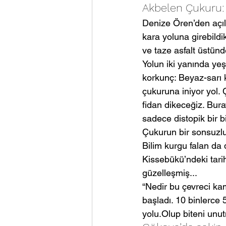
Akbelen Çukuru: b
Denize Ören’den açıl
kara yoluna girebildik
ve taze asfalt üstün
Yolun iki yanında yeşil
korkunç: Beyaz-sarı 
çukuruna iniyor yol.
fidan dikeceğiz. Bura
sadece distopik bir b
Çukurun bir sonsuzluk
Bilim kurgu falan da 
Kissebükü’ndeki tarih
güzelleşmiş...
“Nedir bu çevreci ka
başladı. 10 binlerce 
yolu.Olup biteni unut