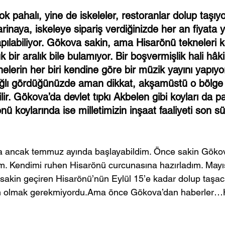
k pahalı, yine de iskeleler, restoranlar dolup taşıy
inaya, iskeleye sipariş verdiğinizde her an fiyata 
apılabiliyor. Gökova sakin, ama Hisarönü tekneleri k
bir aralık bile bulamıyor. Bir boşvermişlik hali hâk
elerin her biri kendine göre bir müzik yayını yapıyor,
ğlı gördüğünüzde aman dikkat, akşamüstü o bölge 
r. Gökova’da devlet tıpkı Akbelen gibi koyları da p
önü koylarında ise milletimizin inşaat faaliyeti son 
 ancak temmuz ayında başlayabildim. Önce sakin Gökov
m. Kendimi ruhen Hisarönü curcunasına hazırladım. Mayı
i sakin geçiren Hisarönü’nün Eylül 15’e kadar dolup taşac
m olmak gerekmiyordu.Ama önce Gökova’dan haberler…