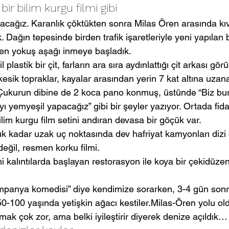
ir bilim kurgu filmi gibi
acağız. Karanlık çöktükten sonra Milas Ören arasında kıv
. Dağın tepesinde birden trafik işaretleriyle yeni yapılan b
den yokuş aşağı inmeye başladık.
 plastik bir çit, farların ara sıra aydınlattığı çit arkası gör
kesik topraklar, kayalar arasından yerin 7 kat altına uza
 Çukurun dibine de 2 koca pano konmuş, üstünde “Biz bu
yı yemyeşil yapacağız” gibi bir şeyler yazıyor. Ortada fida
ilim kurgu film setini andıran devasa bir göçük var. 
 kadar uzak uç noktasında dev hafriyat kamyonları dizi di
değil, resmen korku filmi.
i kalıntılarda başlayan restorasyon ile koya bir çekidüzen
mpanya komedisi” diye kendimize sorarken, 3-4 gün sonra
50-100 yaşında yetişkin ağacı kestiler.Milas-Ören yolu old
mak çok zor, ama belki iyileştirir diyerek denize açıldık…