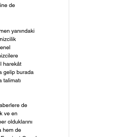
ine de 
emen yanındaki 
izcilik 
enel 
izcilere 
l harekât 
a gelip burada 
 talimatı 
aberlere de 
k ve en 
r olduklarını 
ça hem de 