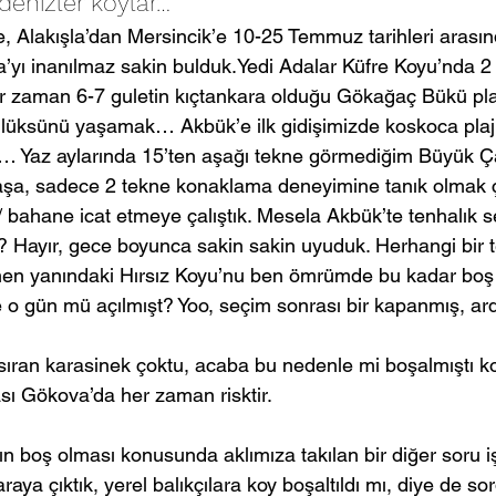
denizler koylar…
, Alakışla’dan Mersincik’e 10-25 Temmuz tarihleri arasın
’yı inanılmaz sakin bulduk.Yedi Adalar Küfre Koyu’nda 2 
r zaman 6-7 guletin kıçtankara olduğu Gökağaç Bükü pla
lüksünü yaşamak… Akbük’e ilk gidişimizde koskoca plaj
 Yaz aylarında 15’ten aşağı tekne görmediğim Büyük Çat
şa, sadece 2 tekne konaklama deneyimine tanık olmak ço
/ bahane icat etmeye çalıştık. Mesela Akbük’te tenhalık s
di? Hayır, gece boyunca sakin sakin uyuduk. Herhangi bir
emen yanındaki Hırsız Koyu’nu ben ömrümde bu kadar boş
e o gün mü açılmışt? Yoo, seçim sonrası bir kapanmış, ar
ısıran karasinek çoktu, acaba bu nedenle mi boşalmıştı k
lası Gökova’da her zaman risktir.
n boş olması konusunda aklımıza takılan bir diğer soru iş
ya çıktık, yerel balıkçılara koy boşaltıldı mı, diye de sor