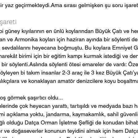
ir yaz geçirmekteydi.Ama sırası gelmişken şu soru işaret
şareti
bi güney kıyılarının en ünlü koylarından Büyük Çatı ve h
an ve Armonika koyları için haziran ayında bir söylenti den
 sevdalılarını heyecana boğmuştu. Bu koylara Emniyet G
rekât birimi için bir eğitim kampı kurmak istediği ve den
 bir söylenti.Aslında söylenti ötesi emareler de vardı: Öze
leyen bi takım insanlar 2-3 araç ile 3 kez Büyük Çatı’y
lıkçılara ve konaklayan amatör denizcilere koyu boşaltma
oş görmek şaşırtıcı oldu...
lerinde çok heyecan yarattı, tartışıldı ve medyada bazı h
smi açıklama yoktu, jandarma, kaymakamlık, sahil güvenli
ğlı olduğu Datça Orman İşletme Şefliği de konudan bihabe
er ve doğaseverler konunun teyidini almak için hem Dat