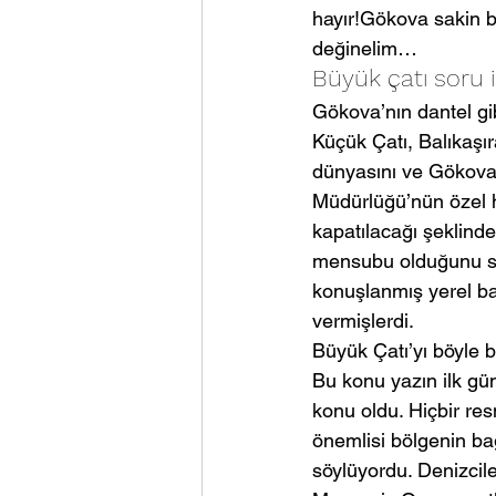
hayır!Gökova sakin b
değinelim…
Büyük çatı soru i
Gökova’nın dantel gi
Küçük Çatı, Balıkaşır
dünyasını ve Gökova
Müdürlüğü’nün özel ha
kapatılacağı şeklinde
mensubu olduğunu söy
konuşlanmış yerel ba
vermişlerdi.
Büyük Çatı’yı böyle b
Bu konu yazın ilk gün
konu oldu. Hiçbir re
önemlisi bölgenin ba
söylüyordu. Denizcil