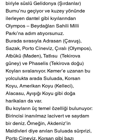
biriyle süslü Gelidonya (Şırdanlar) 
Burnu’nu geçiyor ve kuzey yönünde 
ilerleyen dantel gibi kıyılarından 
Olympos – Beydağları Sahili Milli 
Parkı’na adım atıyorsunuz.
Burada sırasıyla Adrasan (Çavuş), 
Sazak, Porto Cineviz, Çıralı (Olympos), 
Atbükü (Maden), Tatlısu  (Tekirova 
güney) ve Phaselis (Tekirova doğu) 
Koyları sıralanıyor. Kemer’e uzanan bu 
yolculukta arada Suluada, Korsan 
Koyu, Amerikan Koyu (Kelleci), 
Alacasu, Ayışığı Koyu gibi doğa 
harikaları da var.
Bu koyların üç temel özelliği bulunuyor:
Birincisi inanılmaz lacivert ve saydam 
bir deniz. Örneğin, Akdeniz’in 
Maldivleri diye anılan Suluada sürprizi, 
Porto Cineviz, Korsan gibi bazı 