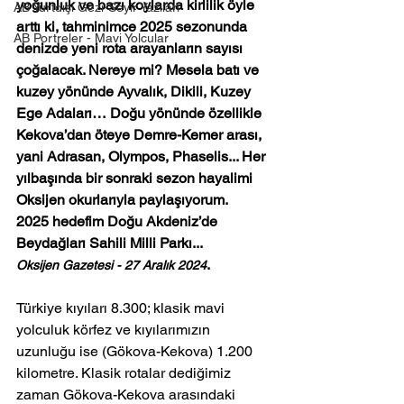
yoğunluk ve bazı koylarda kirlilik öyle 
AB Yurtdışı Gezi-Seyir Yazıları
arttı ki, tahminimce 2025 sezonunda 
AB Portreler - Mavi Yolcular
denizde yeni rota arayanların sayısı 
çoğalacak. Nereye mi? Mesela batı ve 
kuzey yönünde Ayvalık, Dikili, Kuzey 
Ege Adaları… Doğu yönünde özellikle 
Kekova’dan öteye Demre-Kemer arası, 
yani Adrasan, Olympos, Phaselis... Her 
yılbaşında bir sonraki sezon hayalimi 
Oksijen okurlarıyla paylaşıyorum. 
2025 hedefim Doğu Akdeniz’de 
Beydağları Sahili Milli Parkı... 
.
Oksijen Gazetesi - 27 Aralık 2024
Türkiye kıyıları 8.300; klasik mavi 
yolculuk körfez ve kıyılarımızın 
uzunluğu ise (Gökova-Kekova) 1.200 
kilometre. Klasik rotalar dediğimiz 
zaman Gökova-Kekova arasındaki 