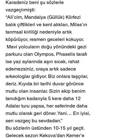
Karadeniz beni şu sözlerle 
vazgeçirmişti:
“Ali’cim, Mandalya (Güllük) Körfezi 
balık çiftlikleri ve kent atıkları, Milas’ın 
tarımsal kirliliği nedeniyle artık 
köpürüyor, resmen geceleri kokuyor. 
 Mavi yolcuların doğu yönündeki gezi 
parkuru olan Olympos, Phaselis tarafı 
ise yaz aylarında aşırı sıcak, rahat 
edemezsiniz, oraya artık sadece 
arkeologlar gidiyor. Biz onlara taşçılar, 
deriz. Kıyıda bir tarihi duvar görünce 
mutlu olan insanlar. Sizin ekip benim 
tanıdığım kadarıyla 5 kere daha 12 
Adalar turu yapsa, her seferinde daha 
mutlu olarak geri döner. Yani… En iyisi, 
sen vazgeç bu sevdadan.”
Bu sözlerin üstünden 10-15 yıl geçti. 
Gelecek sezon Kekova’dan Kemer’e 