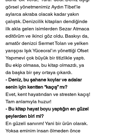
görsel yönetmenimiz Aydın Tibet’le 
aylarca akraba olacak kadar yakın 
çalıştık. Denizcilik kitapları dendiğinde 
ilk akla gelen isimlerden Sezar Atmaca 
editörüm ve ikinci göz oldu. Baskıyı da, 
amatör denizci Sermet Tolan ve yelken 
yarışçısı Işık Yüceoral’ın yönettiği Ofset 
Yapımevi çok büyük bir titizlikle yaptı. 
Bu ekip olmasa, bu kitap olmazdı, ya 
da başka bir şey ortaya çıkardı. 
- Deniz, bu şahane koylar ve adalar 
senin için kentten “kaçış” mı?
Evet, kent hayatından ve stresten kaçış! 
Tam anlamıyla huzur!
- Bu kitap hayat boyu yaptığın en güzel 
şeylerden biri mi?
En güzeli sanırım! Yani bir ürün olarak. 
Yoksa eminim insan ölmeden önce 