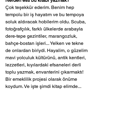
Nerden esti bu kitabı yazmak? 
Çok teşekkür ederim. Benim hep 
tempolu bir iş hayatım ve bu tempoya 
soluk aldıracak hobilerim oldu. Scuba, 
fotoğrafçılık, farklı ülkelerde arabayla 
dere-tepe gezintiler, marangozluk, 
bahçe-bostan işleri... Yelken ve tekne 
de onlardan biriydi. Hayalim, o güzelim 
mavi yolculuk kültürünü, antik kentleri, 
lezzetleri, kıyılardaki efsaneleri derli 
toplu yazmak, envanterini çıkarmaktı! 
Bir emeklilik projesi olarak önüme 
koydum. Ve işte şimdi kitap elimde...