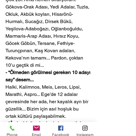
Gökova-Orak Adası, Yedi Adalar, Tuzla, 
Okluk, Akbük koyları, Hisarönü-
Hurmalı, Sucağız, Dirsek Bükü, 
Yeşilova-Adaboğazı, Oğlanboğuldu, 
Marmaris-Arap Adası, Hırsız Koyu, 
Göcek Göbün, Tersane, Fethiye-
Turunçpınarı, Kaş Kovan adaları, 
Kekova’nın tamamı... Pardon, çoktan 
10’u geçtik di mi...
- “Ölmeden görülmesi gereken 10 adayı 
say” desem... 
Halki, Kalimnos, Meis, Leros, Lipsi, 
Marathi, Aspro... Ege’de 12 adalar 
çevresinde her ada, her kayalık ayrı bir 
güzellik... Bizim için asıl hoşluk bu 
ortak kültürü paylaşabilmek.
- “Âşık olduğun kadını/adamı mutlaka 
şu adaya, şu koya götürmelisin” 
Phone
Email
Facebook
Instagram