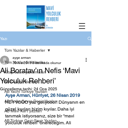
Yazı
Tüm Yazılar & Haberler
ayşe arman
Tüm Yazılar & Haberler
30 Nis 2019
5 dakikada okunur
Ali Boratav’ın Nefis ‘Mavi
Kitap basın yansımaları
Yolculuk Rehberi’
AB Oksijen Yazıları
Güncelleme tarihi:
24 Oca 2025
AB Yacht Türkiye Yazıları
Ayşe Arman, Hürriyet, 26 Nisan 2019
AB Doğa Çevre Deniz Yazıları
HEYYOOO yaz geliyooor! Dünyanın en 
güzel kıyıları bizim kıyılar. Daha iyi 
AB Mavi Kart yazıları
tanımak istiyorsanız, size bir “mavi 
AB Türkiye Gezi-Seyir Yazıları
yolculuk rehberi” önereceğim. Ali 