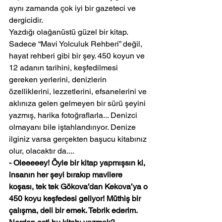
aynı zamanda çok iyi bir gazeteci ve 
dergicidir.
Yazdığı olağanüstü güzel bir kitap. 
Sadece “Mavi Yolculuk Rehberi” değil, 
hayat rehberi gibi bir şey. 450 koyun ve 
12 adanın tarihini, keşfedilmesi 
gereken yerlerini, denizlerin 
özelliklerini, lezzetlerini, efsanelerini ve 
aklınıza gelen gelmeyen bir sürü şeyini 
yazmış, harika fotoğraflarla... Denizci 
olmayanı bile iştahlandırıyor. Denize 
ilginiz varsa gerçekten başucu kitabınız 
olur, olacaktır da.... 
- Oleeeeey! Öyle bir kitap yapmışsın ki, 
insanın her şeyi bırakıp mavilere 
koşası, tek tek Gökova’dan Kekova’ya o 
450 koyu keşfedesi geliyor! Müthiş bir 
çalışma, deli bir emek. Tebrik ederim. 