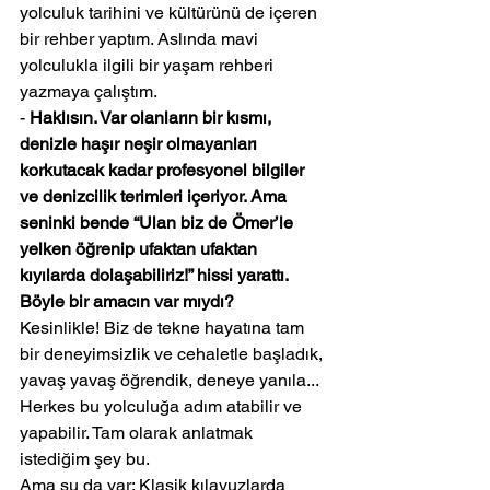
yolculuk tarihini ve kültürünü de içeren 
bir rehber yaptım. Aslında mavi 
yolculukla ilgili bir yaşam rehberi 
yazmaya çalıştım.
- 
Haklısın. Var olanların bir kısmı, 
denizle haşır neşir olmayanları 
korkutacak kadar profesyonel bilgiler 
ve denizcilik terimleri içeriyor. Ama 
seninki bende “Ulan biz de Ömer’le 
yelken öğrenip ufaktan ufaktan 
kıyılarda dolaşabiliriz!” hissi yarattı. 
Böyle bir amacın var mıydı? 
Kesinlikle! Biz de tekne hayatına tam 
bir deneyimsizlik ve cehaletle başladık, 
yavaş yavaş öğrendik, deneye yanıla... 
Herkes bu yolculuğa adım atabilir ve 
yapabilir. Tam olarak anlatmak 
istediğim şey bu. 
Ama şu da var: Klasik kılavuzlarda 