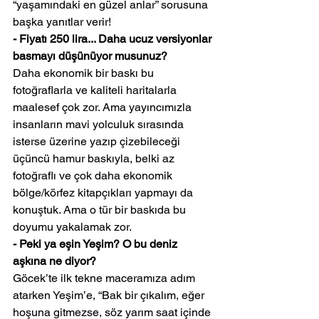
“yaşamındaki en güzel anlar” sorusuna 
başka yanıtlar verir!
- Fiyatı 250 lira... Daha ucuz versiyonlar 
basmayı düşünüyor musunuz?
Daha ekonomik bir baskı bu 
fotoğraflarla ve kaliteli haritalarla 
maalesef çok zor. Ama yayıncımızla 
insanların mavi yolculuk sırasında 
isterse üzerine yazıp çizebileceği 
üçüncü hamur baskıyla, belki az 
fotoğraflı ve çok daha ekonomik 
bölge/körfez kitapçıkları yapmayı da 
konuştuk. Ama o tür bir baskıda bu 
doyumu yakalamak zor.
- Peki ya eşin Yeşim? O bu deniz 
aşkına ne diyor?
Göcek’te ilk tekne maceramıza adım 
atarken Yeşim’e, “Bak bir çıkalım, eğer 
hoşuna gitmezse, söz yarım saat içinde 