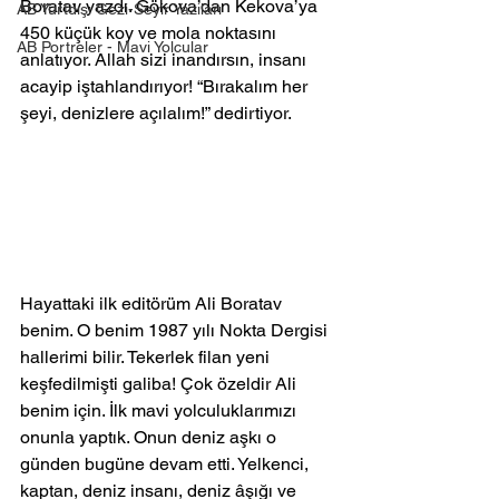
Boratav yazdı. Gökova’dan Kekova’ya 
AB Yurtdışı Gezi-Seyir Yazıları
450 küçük koy ve mola noktasını 
AB Portreler - Mavi Yolcular
anlatıyor. Allah sizi inandırsın, insanı 
acayip iştahlandırıyor! “Bırakalım her 
şeyi, denizlere açılalım!” dedirtiyor.
Hayattaki ilk editörüm Ali Boratav 
benim. O benim 1987 yılı Nokta Dergisi 
hallerimi bilir. Tekerlek filan yeni 
keşfedilmişti galiba! Çok özeldir Ali 
benim için. İlk mavi yolculuklarımızı 
onunla yaptık. Onun deniz aşkı o 
günden bugüne devam etti. Yelkenci, 
kaptan, deniz insanı, deniz âşığı ve 