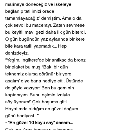
marinaya döneceğiz ve iskeleye 
bağlanıp tatilimizi orada 
tamamlayacağız” demiştim. Ama o da 
çok sevdi bu macerayı. Zaten sevmese 
bu keyifli mavi gezi daha ilk gün biterdi. 
O gün bugündür, yaz aylarında bir kere 
bile kara tatili yapmadık... Hep 
denizdeyiz.
“Yeşim, İngiltere’de bir antikacıda bronz 
bir plaket bulmuş. ‘Bak, bir gün 
teknemiz olursa görünür bir yere 
asalım’ diye bana hediye etti. Üstünde 
de şöyle yazıyor: ‘Ben bu geminin 
kaptanıyım. Bunu eşimin izniyle 
söylüyorum!’ Çok hoşuma gitti. 
Hayatımda aldığım en güzel doğum 
günü hediyesi...”
- “En güzel 10 koyu say” desem... 
Çok zor. Ama hemen sıralıyorum: 