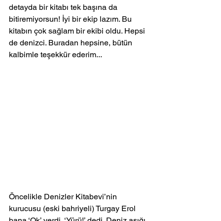
detayda bir kitabı tek başına da 
bitiremiyorsun! İyi bir ekip lazım. Bu 
kitabın çok sağlam bir ekibi oldu. Hepsi 
de denizci. Buradan hepsine, bütün 
kalbimle teşekkür ederim...
Öncelikle Denizler Kitabevi’nin 
kurucusu (eski bahriyeli) Turgay Erol 
bana ‘Ok’ verdi, ‘Yürü!’ dedi. Deniz aşığı 