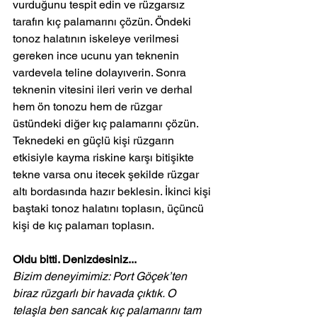
vurduğunu tespit edin ve rüzgarsız 
tarafın kıç palamarını çözün. Öndeki 
tonoz halatının iskeleye verilmesi 
gereken ince ucunu yan teknenin 
vardevela teline dolayıverin. Sonra 
teknenin vitesini ileri verin ve derhal 
hem ön tonozu hem de rüzgar 
üstündeki diğer kıç palamarını çözün. 
Teknedeki en güçlü kişi rüzgarın 
etkisiyle kayma riskine karşı bitişikte 
tekne varsa onu itecek şekilde rüzgar 
altı bordasında hazır beklesin. İkinci kişi 
baştaki tonoz halatını toplasın, üçüncü 
kişi de kıç palamarı toplasın.
Oldu bitti. Denizdesiniz...
Bizim deneyimimiz: Port Göçek’ten 
biraz rüzgarlı bir havada çıktık. O 
telaşla ben sancak kıç palamarını tam 