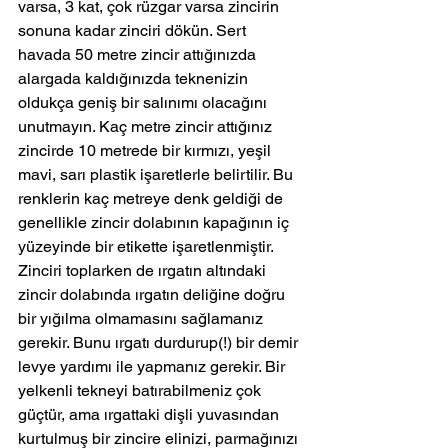
varsa, 3 kat, çok rüzgar varsa zincirin 
sonuna kadar zinciri dökün. Sert 
havada 50 metre zincir attığınızda 
alargada kaldığınızda teknenizin 
oldukça geniş bir salınımı olacağını 
unutmayın. Kaç metre zincir attığınız 
zincirde 10 metrede bir kırmızı, yeşil 
mavi, sarı plastik işaretlerle belirtilir. Bu 
renklerin kaç metreye denk geldiği de 
genellikle zincir dolabının kapağının iç 
yüzeyinde bir etikette işaretlenmiştir.
Zinciri toplarken de ırgatın altındaki 
zincir dolabında ırgatın deliğine doğru 
bir yığılma olmamasını sağlamanız 
gerekir. Bunu ırgatı durdurup(!) bir demir 
levye yardımı ile yapmanız gerekir. Bir 
yelkenli tekneyi batırabilmeniz çok 
güçtür, ama ırgattaki dişli yuvasından 
kurtulmuş bir zincire elinizi, parmağınızı 