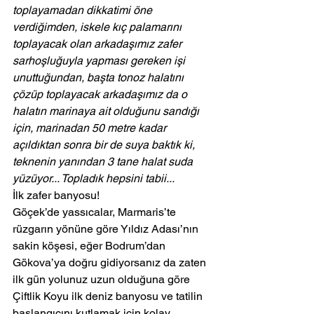
toplayamadan dikkatimi öne 
verdiğimden, iskele kıç palamarını 
toplayacak olan arkadaşımız zafer 
sarhoşluğuyla yapması gereken işi 
unuttuğundan, başta tonoz halatını 
çözüp toplayacak arkadaşımız da o 
halatın marinaya ait olduğunu sandığı 
için, marinadan 50 metre kadar 
açıldıktan sonra bir de suya baktık ki, 
teknenin yanından 3 tane halat suda 
yüzüyor... Topladık hepsini tabii...
İlk zafer banyosu!
Göçek’de yassıcalar, Marmaris’te 
rüzgarın yönüne göre Yıldız Adası’nın 
sakin köşesi, eğer Bodrum’dan 
Gökova’ya doğru gidiyorsanız da zaten 
ilk gün yolunuz uzun olduğuna göre 
Çiftlik Koyu ilk deniz banyosu ve tatilin 
başlangıcını kutlamak için kolay 