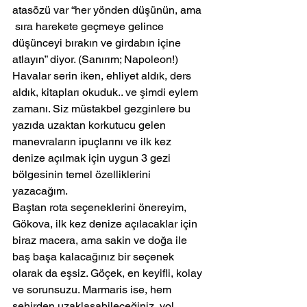
atasözü var “her yönden düşünün, ama 
 sıra harekete geçmeye gelince 
düşünceyi bırakın ve girdabın içine 
atlayın” diyor. (Sanırım; Napoleon!)
Havalar serin iken, ehliyet aldık, ders 
aldık, kitapları okuduk.. ve şimdi eylem 
zamanı. Siz müstakbel gezginlere bu 
yazıda uzaktan korkutucu gelen 
manevraların ipuçlarını ve ilk kez 
denize açılmak için uygun 3 gezi 
bölgesinin temel özelliklerini 
yazacağım.
Baştan rota seçeneklerini önereyim, 
Gökova, ilk kez denize açılacaklar için 
biraz macera, ama sakin ve doğa ile 
baş başa kalacağınız bir seçenek 
olarak da eşsiz. Göçek, en keyifli, kolay 
ve sorunsuzu. Marmaris ise, hem 
şehirden uzaklaşabileceğiniz, yol 