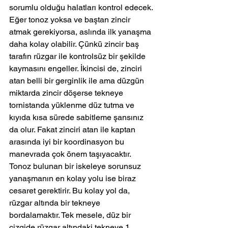
sorumlu olduğu halatları kontrol edecek.
Eğer tonoz yoksa ve baştan zincir 
atmak gerekiyorsa, aslında ilk yanaşma 
daha kolay olabilir. Çünkü zincir baş 
tarafın rüzgar ile kontrolsüz bir şekilde 
kaymasını engeller. İkincisi de, zinciri 
atan belli bir gerginlik ile ama düzgün 
miktarda zincir döşerse tekneye 
tornistanda yüklenme düz tutma ve 
kıyıda kısa sürede sabitleme şansınız 
da olur. Fakat zinciri atan ile kaptan 
arasında iyi bir koordinasyon bu 
manevrada çok önem taşıyacaktır.
Tonoz bulunan bir iskeleye sorunsuz 
yanaşmanın en kolay yolu ise biraz 
cesaret gerektirir. Bu kolay yol da, 
rüzgar altında bir tekneye 
bordalamaktır. Tek mesele, düz bir 
çizgide rüzgar altındaki tekneye 1 