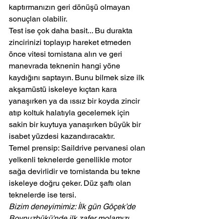
kaptırmanızın geri dönüşü olmayan 
sonuçları olabilir.
Test ise çok daha basit... Bu durakta 
zincirinizi toplayıp hareket etmeden 
önce vitesi tornistana alın ve geri 
manevrada teknenin hangi yöne 
kaydığını saptayın. Bunu bilmek size ilk 
akşamüstü iskeleye kıçtan kara 
yanaşırken ya da ıssız bir koyda zincir 
atıp koltuk halatıyla gecelemek için 
sakin bir kuytuya yanaşırken büyük bir 
isabet yüzdesi kazandıracaktır.
Temel prensip: Saildrive pervanesi olan 
yelkenli teknelerde genellikle motor 
sağa devirlidir ve tornistanda bu tekne 
iskeleye doğru çeker. Düz şaftı olan 
teknelerde ise tersi.
Bizim deneyimimiz: İlk gün Göçek’de 
Boynuzbükü'nde ilk zafer molamızı 