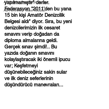
yapılmamıştır" derler. 
AB Yurtdışı Gezi-Seyir Yazıları
Federasyon "2011'den bu yana 
AB Portreler - Mavi Yolcular
15 bin kişi Amatör Denizcilik 
Belgesi aldı" diyor. Sıra, bu yeni 
denizcilerimizin ilk cesaret 
sınavını verip doğadan da 
diploma almalarına geldi.  
Gerçek sınav şimdi!.. Bu 
yazıda doğanın sınavını 
kolaylaştıracak iki önemli ipucu 
var; Keşfetmeyi 
düşünebileceğiniz sakin sular 
ve ilk deniz seferlerinin 
düşündürücü manevraları...