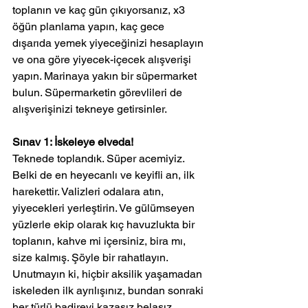
toplanın ve kaç gün çıkıyorsanız, x3 
öğün planlama yapın, kaç gece 
dışarıda yemek yiyeceğinizi hesaplayın 
ve ona göre yiyecek-içecek alışverişi 
yapın. Marinaya yakın bir süpermarket 
bulun. Süpermarketin görevlileri de 
alışverişinizi tekneye getirsinler.
Sınav 1: İskeleye elveda!
Teknede toplandık. Süper acemiyiz. 
Belki de en heyecanlı ve keyifli an, ilk 
harekettir. Valizleri odalara atın, 
yiyecekleri yerleştirin. Ve gülümseyen 
yüzlerle ekip olarak kıç havuzlukta bir 
toplanın, kahve mi içersiniz, bira mı, 
size kalmış. Şöyle bir rahatlayın. 
Unutmayın ki, hiçbir aksilik yaşamadan 
iskeleden ilk ayrılışınız, bundan sonraki 
her türlü badireyi kazasız belasız 