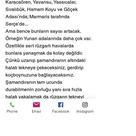
Karacaören, Yavansu, Yassıcalar, 
Sıralıbük, Hamam Koyu ve Göçek 
Adası’nda; Marmaris tarafında 
Serçe’de...
Ama bence bunların sayısı artacak. 
Örneğin Yunan adalarında daha çok var.
Özellikle sert rüzgarlı havalarda 
bunlara yanaşmak da kolay değildir. 
Çünkü uzanıp şamandıranın altındaki 
halatı tekneye çekeceksiniz, gerdirip 
koçboynuzuna bağlayacaksınız. 
Şamandıranın tam ucunda 
durabilmenin zorluğu yanı sıra hızla 
halatı yakalamak da rüzgarın tekneyi 
sürüklemesiyle çok güç olabilir.
Bunun için iki noktaya dikkat 
Phone
Email
Facebook
Instagram
çekebilirim: Birincisi tekneyi rüzgar 
üstüne gidecek şekilde şamandıraya 
yanaştırın. Başüstündeki arkadaşınızın 