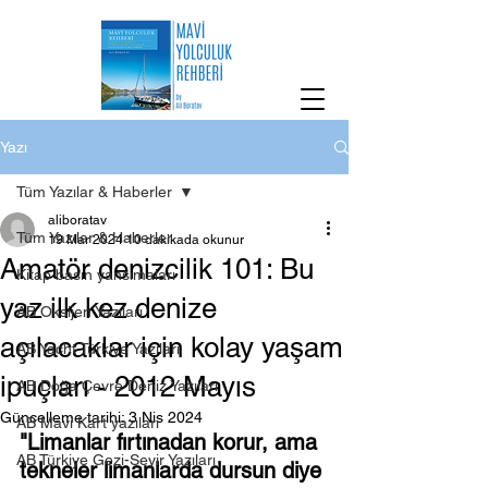
Yazı
Tüm Yazılar & Haberler
aliboratav
Tüm Yazılar & Haberler
19 Mar 2024
10 dakikada okunur
Amatör denizcilik 101: Bu
Kitap basın yansımaları
yaz ilk kez denize
AB Oksijen Yazıları
açılacaklar için kolay yaşam
AB Yacht Türkiye Yazıları
ipuçları - 2012 Mayıs
AB Doğa Çevre Deniz Yazıları
Güncelleme tarihi:
3 Nis 2024
AB Mavi Kart yazıları
"Limanlar fırtınadan korur, ama 
AB Türkiye Gezi-Seyir Yazıları
tekneler limanlarda dursun diye 