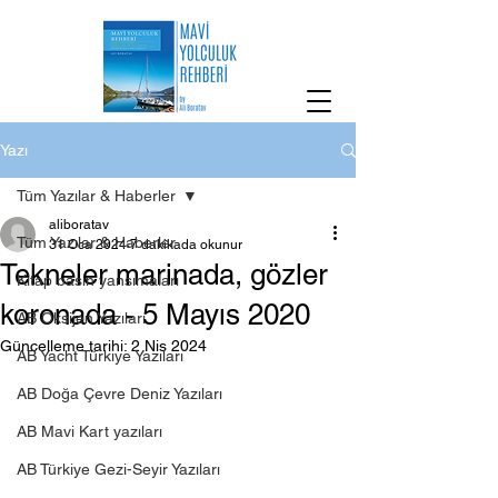
Yazı
Tüm Yazılar & Haberler
aliboratav
Tüm Yazılar & Haberler
31 Oca 2024
7 dakikada okunur
Tekneler marinada, gözler
Kitap basın yansımaları
koronada - 5 Mayıs 2020
AB Oksijen Yazıları
Güncelleme tarihi:
2 Nis 2024
AB Yacht Türkiye Yazıları
AB Doğa Çevre Deniz Yazıları
AB Mavi Kart yazıları
AB Türkiye Gezi-Seyir Yazıları