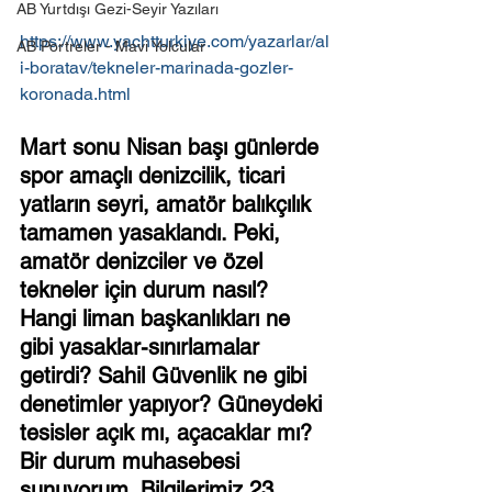
AB Yurtdışı Gezi-Seyir Yazıları
https://www.yachtturkiye.com/yazarlar/al
AB Portreler - Mavi Yolcular
i-boratav/tekneler-marinada-gozler-
koronada.html
Mart sonu Nisan başı günlerde 
spor amaçlı denizcilik, ticari 
yatların seyri, amatör balıkçılık 
tamamen yasaklandı. Peki, 
amatör denizciler ve özel 
tekneler için durum nasıl? 
Hangi liman başkanlıkları ne 
gibi yasaklar-sınırlamalar 
getirdi? Sahil Güvenlik ne gibi 
denetimler yapıyor? Güneydeki 
tesisler açık mı, açacaklar mı? 
Bir durum muhasebesi 
sunuyorum. Bilgilerimiz 23 