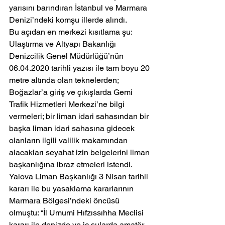
yarısını barındıran İstanbul ve Marmara 
Denizi’ndeki komşu illerde alındı. 
Bu açıdan en merkezi kısıtlama şu: 
Ulaştırma ve Altyapı Bakanlığı 
Denizcilik Genel Müdürlüğü’nün 
06.04.2020 tarihli yazısı ile tam boyu 20 
metre altında olan teknelerden; 
Boğazlar’a giriş ve çıkışlarda Gemi 
Trafik Hizmetleri Merkezi’ne bilgi 
vermeleri; bir liman idari sahasından bir 
başka liman idari sahasına gidecek 
olanların ilgili valilik makamından 
alacakları seyahat izin belgelerini liman 
başkanlığına ibraz etmeleri istendi.
Yalova Liman Başkanlığı 3 Nisan tarihli 
kararı ile bu yasaklama kararlarının 
Marmara Bölgesi’ndeki öncüsü 
olmuştu: “İl Umumi Hıfzıssıhha Meclisi 
kararı ile denizde ve iç sularda amatör 