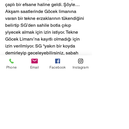
çaplı bir efsane haline geldi. Şöyle…
Akşam saatlerinde Göcek limanına 
varan bir tekne erzaklarının tükendiğini 
belirtip SG’den sahile botla çıkıp 
yiyecek almak için izin istiyor. Tekne 
Göcek Limanı’na kayıtlı olmadığı için 
izin verilmiyor. SG “yakın bir koyda 
demirleyip geceleyebilirsiniz, sabah 
kontrol edildikten sonra alabilirsiniz” 
diyor. Teknedekiler de Bedri Rahmi’ye 
Phone
Email
Facebook
Instagram
gideceklerini belirtip limandan 
ayrılıyorlar. Sonrasını gece Bedri 
Rahmi’de demirli bir kaptan anlatıyor. 
“Gece geç saatlerde büyük bir motorbot 
koya girdi üç-dört demirli tekneyiz. 
Teker teker hepimize ışıldak tuttular. 
Korktuk!” 
Sabah saatlerinde korkunun yerini 
duygulu anlar alıyor. SG Botu gece 