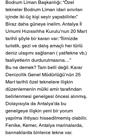
Bodrum Liman Başkanlığı: “Özel 
tekneler Bodrum Liman idari sınırları 
içinde iki-üç kişi seyir yapabilirler.”
Biraz daha güneye inelim. Antalya İl 
Umumi Hızıssıhha Kurulu’nun 20 Mart 
tarihli şöyle bir kararı var: “İlimizde 
turistik, gezi ve dalış amaçlı her türlü 
deniz ulaşımı sağlanan ( yat/tekne vb.) 
faaliyetlerin durdurulmasına…”
Bu ne demek? Tam belli değil. Karar 
Denizcilik Genel Müdürlüğü’nün 25 
Mart tarihli özel teknelere ilişkin 
düzenlemenin mülki amir tarafından 
belirlenmesi genelgesi öncesi alınmış. 
Dolayısıyla da Antalya’da bu 
genelgeye ilişkin yeni bir yorum 
yapılma ihtiyacı hissedilmemiş olabilir.
Fenike, Kemer, Antalya marinalarda, 
barınaklarda binlerce tekne var. 