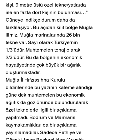
kişi, 9 metre üstü özel tekne/yatlarda 
ise en fazla dört kişinin bulunması…”
Güneye indikçe durum daha da 
farklılaşıyor. Bu açıdan kilit bölge Muğla 
ilimiz. Muğla marinalarında 26 bin 
tekne var. Sayı olarak Türkiye’nin 
1/3’üdür. Muhtemelen tonaj olarak 
2/3’üdür. Bu da bölgenin ekonomik 
hayatiyetinde çok büyük bir ağırlık 
oluşturmaktadır. 
Muğla İl Hıfzıssıhha Kurulu 
bildirilerinde bu yazının kaleme alındığı 
güne dek muhtemelen bu ekonomik 
ağırlık da göz önünde bulundurularak 
özel teknelerle ilgili bir açıklama 
yapılmadı. Bodrum ve Marmaris 
kaymakamlıkları da bir açıklama 
yayınlamadılar. Sadece Fethiye ve 
Göcek Liman Başkanlıkları (Ayvalık 