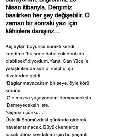
Nisan itibarıyla. Dergimiz 
basılırken her şey değişebilir. O 
zaman bir sonraki yazı için 
kâhinlere danışırız…
Kış ayları boyunca sürekli kendi 
kendime “bu sene daha çok denizde 
olabilsek” diyordum. Yanıt, Can Yücel’e 
yakıştırılsa da sahibi meçhul şu 
dizelerden geldi:
“Bağlanmayacaksın bir şeye, öyle körü 
körüne.
‘O olmazsa yaşayamam’ demeyeceksin.
 Demeyeceksin işte.
Yaşarsın çünkü…”
Üstelik önümüzdeki günlerde giderek 
havalar ısınacak. Büyük kentlerde 
tutsak deniz sevdalıları için bu yaşantı 