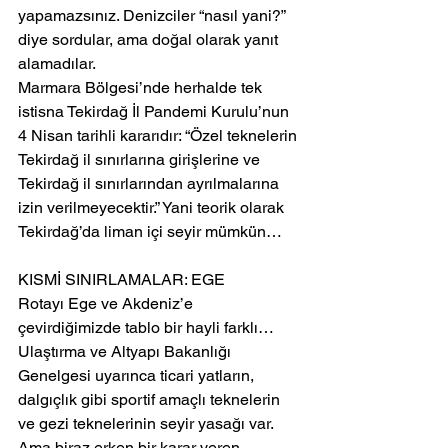
yapamazsınız. Denizciler “nasıl yani?” 
diye sordular, ama doğal olarak yanıt 
alamadılar.
Marmara Bölgesi’nde herhalde tek 
istisna Tekirdağ İl Pandemi Kurulu’nun 
4 Nisan tarihli kararıdır: “Özel teknelerin 
Tekirdağ il sınırlarına girişlerine ve 
Tekirdağ il sınırlarından ayrılmalarına 
izin verilmeyecektir.” Yani teorik olarak 
Tekirdağ’da liman içi seyir mümkün…
KISMİ SINIRLAMALAR: EGE
Rotayı Ege ve Akdeniz’e 
çevirdiğimizde tablo bir hayli farklı… 
Ulaştırma ve Altyapı Bakanlığı 
Genelgesi uyarınca ticari yatların, 
dalgıçlık gibi sportif amaçlı teknelerin 
ve gezi teknelerinin seyir yasağı var. 
Ama biraz erken bir karar veren 