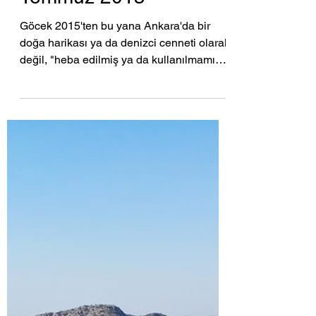
2015 yılında yapılan ilk
Göcek Yat Mola
Noktaları ihale süreci ve
ihalelerin iptali
hakkında 8 yazı - Mart /
Temmuz 2015
Göcek 2015'ten bu yana Ankara'da bir
doğa harikası ya da denizci cenneti olarak
değil, "heba edilmiş ya da kullanılmamış"
bir gelir...