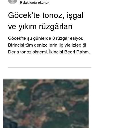
aliboratav
9 dakikada okunur
Göcek’te tonoz, işgal
ve yıkım rüzgârları
Göcek’te şu günlerde 3 rüzgâr esiyor.
Birincisi tüm denizcilerin ilgiyle izlediği
Deria tonoz sistemi. İkincisi Bedri Rahmi
ve Günlüklü (Osmanağa) Koyları’nda tüm
doğaseverlerin endişeyle izlediği işgal ve
beton girişimleri. Üçüncüsü de tüm
Göcekseverlerin üzüntüyle izlediği yat
mola noktaları fahiş kira-ecrimisil artışları
ve iskele yıkım tebligatları… Karışık bir
harita ve tüm yollar Çevre Bakanlığı’na
çıkıyor… (10 Nisan 2026 tarihinde Gazete