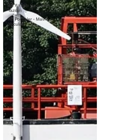
AB Yurtdışı Gezi-Seyir
Yazıları
AB Portreler - Mavi
Yolcular