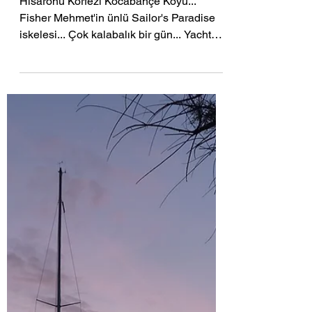
aliboratav
9 dakikada okunur
Türkiye kıyılarında (Ege
ve Batı Akdeniz) 63
küçük mavi koy, 79
güzel iskele...(2) -
Mayıs 2015
Hisarönü Körfezi Kocabahçe Koyu...
Fisher Mehmet'in ünlü Sailor's Paradise
iskelesi... Çok kalabalık bir gün... Yacht
Türkiye’nin Nisan...