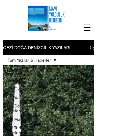
GEZİ DOĞA DENİZCİLİK YAZILARI
Tüm Yazılar & Haberler
Tüm Yazılar & Haberler
Kitap basın yansımaları
AB Oksijen Yazıları
AB Yacht Türkiye Yazıları
AB Doğa Çevre Deniz
Yazıları
AB Mavi Kart yazıları
AB Türkiye Gezi-Seyir
Yazıları