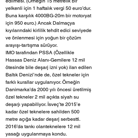
edilmesi. (Örneğin 15 metrelik bir 
yelkenli için 1 haftalık vergi 50 euro’dur. 
Buna karşılık 4000BG-20m bir motoryat 
için 950 euro.) Ancak Dalmaçya 
kıyılarındaki kirlilik tehdit edici seviyede 
ve önlenmesi için yoğun bir çözüm 
arayışı-tartışma sürüyor.
IMO tarafından PSSA (Özellikle 
Hassas Deniz Alanı-Gemilere 12 mil 
ötesinde bile deşarj izni yok) ilan edilen 
Baltık Denizi’nde de, özel tekneler için 
farklı kurallar uygulanıyor. Örneğin 
Danimarka’da 2000 yılı öncesi üretilmiş 
özel tekneler 2 mil açıkta siyah su 
deşarjı yapabiliyor. İsveç’te 2015’e 
kadar özel teknelere sahilden 500 
metre açığa kadar deşarj serbestti. 
2016’da tankı olanteknelere 12 mil 
yasağı uygulanmaya kondu. 