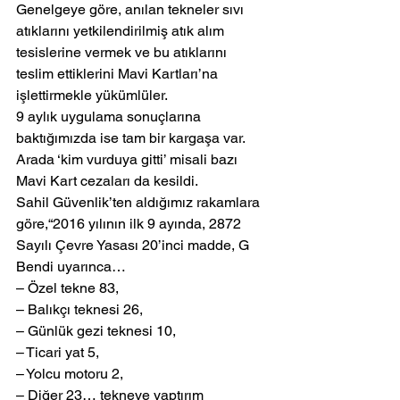
Genelgeye göre, anılan tekneler sıvı 
atıklarını yetkilendirilmiş atık alım 
tesislerine vermek ve bu atıklarını 
teslim ettiklerini Mavi Kartları’na 
işlettirmekle yükümlüler.
9 aylık uygulama sonuçlarına 
baktığımızda ise tam bir kargaşa var. 
Arada ‘kim vurduya gitti’ misali bazı 
Mavi Kart cezaları da kesildi.
Sahil Güvenlik’ten aldığımız rakamlara 
göre,“2016 yılının ilk 9 ayında, 2872 
Sayılı Çevre Yasası 20’inci madde, G 
Bendi uyarınca…
– Özel tekne 83,
– Balıkçı teknesi 26,
– Günlük gezi teknesi 10,
– Ticari yat 5,
– Yolcu motoru 2,
– Diğer 23… tekneye yaptırım 