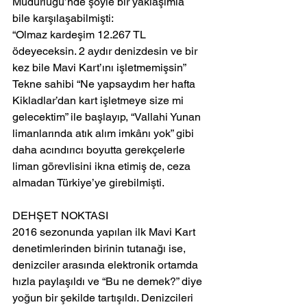
Müdürlüğü’nde şöyle bir yaklaşımla 
bile karşılaşabilmişti:
“Olmaz kardeşim 12.267 TL 
ödeyeceksin. 2 aydır denizdesin ve bir 
kez bile Mavi Kart’ını işletmemişsin”
Tekne sahibi “Ne yapsaydım her hafta 
Kikladlar’dan kart işletmeye size mi 
gelecektim” ile başlayıp, “Vallahi Yunan 
limanlarında atık alım imkânı yok” gibi 
daha acındırıcı boyutta gerekçelerle 
liman görevlisini ikna etimiş de, ceza 
almadan Türkiye’ye girebilmişti.
DEHŞET NOKTASI
2016 sezonunda yapılan ilk Mavi Kart 
denetimlerinden birinin tutanağı ise, 
denizciler arasında elektronik ortamda 
hızla paylaşıldı ve “Bu ne demek?” diye 
yoğun bir şekilde tartışıldı. Denizcileri 