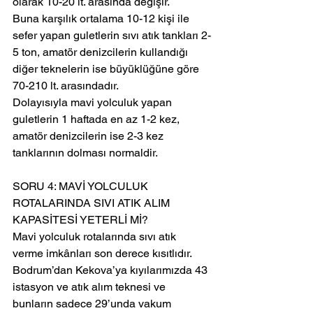
olarak 10-20 lt. arasında değişir.
Buna karşılık ortalama 10-12 kişi ile 
sefer yapan guletlerin sıvı atık tankları 2-
5 ton, amatör denizcilerin kullandığı 
diğer teknelerin ise büyüklüğüne göre 
70-210 lt. arasındadır.
Dolayısıyla mavi yolculuk yapan 
guletlerin 1 haftada en az 1-2 kez, 
amatör denizcilerin ise 2-3 kez 
tanklarının dolması normaldir.
SORU 4: MAVİ YOLCULUK 
ROTALARINDA SIVI ATIK ALIM 
KAPASİTESİ YETERLİ Mİ?
Mavi yolculuk rotalarında sıvı atık 
verme imkânları son derece kısıtlıdır.
Bodrum’dan Kekova’ya kıyılarımızda 43 
istasyon ve atık alım teknesi ve 
bunların sadece 29’unda vakum 