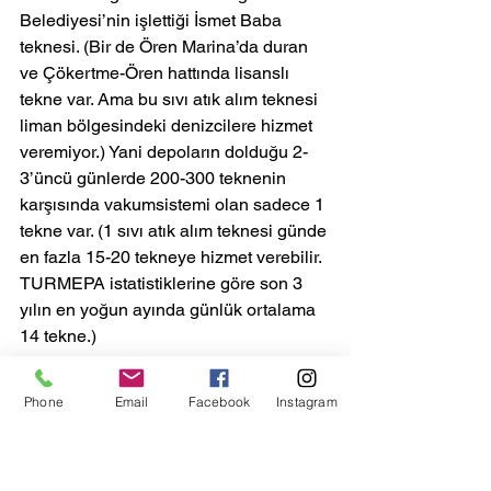
Belediyesi’nin işlettiği İsmet Baba 
teknesi. (Bir de Ören Marina’da duran 
ve Çökertme-Ören hattında lisanslı 
tekne var. Ama bu sıvı atık alım teknesi 
liman bölgesindeki denizcilere hizmet 
veremiyor.) Yani depoların dolduğu 2-
3’üncü günlerde 200-300 teknenin 
karşısında vakumsistemi olan sadece 1 
tekne var. (1 sıvı atık alım teknesi günde 
en fazla 15-20 tekneye hizmet verebilir. 
TURMEPA istatistiklerine göre son 3 
yılın en yoğun ayında günlük ortalama 
14 tekne.)
Hisarönü’nde de durum farksız. 
Teknelerin tanklarının dolduğu 2-3’üncü 
Phone
Email
Facebook
Instagram
günler 1000’e yakın gulet ve özel 
teknenin karşısında alıcı olarak 15 
dakikadan günde en fazla 30 tekneye 