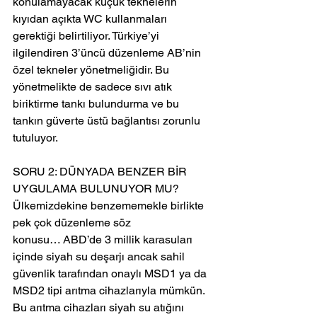
konulamayacak küçük teknelerin 
kıyıdan açıkta WC kullanmaları 
gerektiği belirtiliyor. Türkiye’yi 
ilgilendiren 3’üncü düzenleme AB’nin 
özel tekneler yönetmeliğidir. Bu 
yönetmelikte de sadece sıvı atık 
biriktirme tankı bulundurma ve bu 
tankın güverte üstü bağlantısı zorunlu 
tutuluyor.
SORU 2: DÜNYADA BENZER BİR 
UYGULAMA BULUNUYOR MU?
Ülkemizdekine benzememekle birlikte 
pek çok düzenleme söz 
konusu… ABD’de 3 millik karasuları 
içinde siyah su deşarjı ancak sahil 
güvenlik tarafından onaylı MSD1 ya da 
MSD2 tipi arıtma cihazlarıyla mümkün. 
Bu arıtma cihazları siyah su atığını 