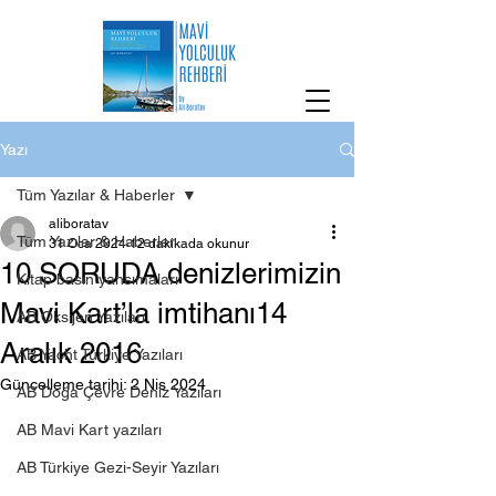
Yazı
Tüm Yazılar & Haberler
aliboratav
Tüm Yazılar & Haberler
31 Oca 2024
12 dakikada okunur
10 SORUDA denizlerimizin
Kitap basın yansımaları
Mavi Kart’la imtihanı14
AB Oksijen Yazıları
Aralık 2016
AB Yacht Türkiye Yazıları
Güncelleme tarihi:
2 Nis 2024
AB Doğa Çevre Deniz Yazıları
AB Mavi Kart yazıları
AB Türkiye Gezi-Seyir Yazıları