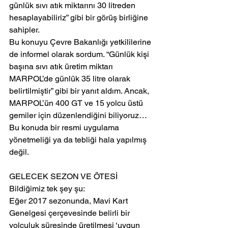
günlük sıvı atık miktarını 30 litreden 
hesaplayabiliriz” gibi bir görüş birliğine 
sahipler.
Bu konuyu Çevre Bakanlığı yetkililerine 
de informel olarak sordum. “Günlük kişi 
başına sıvı atık üretim miktarı 
MARPOL’de günlük 35 litre olarak 
belirtilmiştir” gibi bir yanıt aldım. Ancak, 
MARPOL’ün 400 GT ve 15 yolcu üstü 
gemiler için düzenlendiğini biliyoruz…
Bu konuda bir resmi uygulama 
yönetmeliği ya da tebliği hala yapılmış 
değil.
GELECEK SEZON VE ÖTESİ
Bildiğimiz tek şey şu:
Eğer 2017 sezonunda, Mavi Kart 
Genelgesi çerçevesinde belirli bir 
yolculuk süresinde üretilmesi ‘uygun 