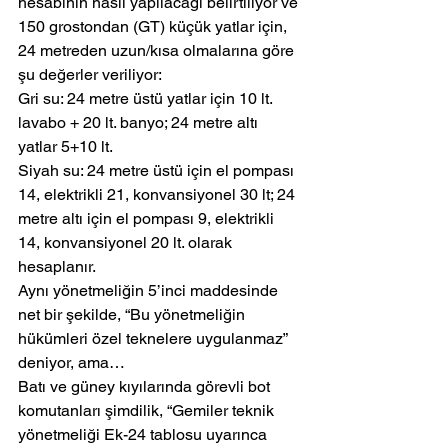
hesabının nasıl yapılacağı belirtiliyor ve 
150 grostondan (GT) küçük yatlar için, 
24 metreden uzun/kısa olmalarına göre 
şu değerler veriliyor:
Gri su: 24 metre üstü yatlar için 10 lt. 
lavabo + 20 lt. banyo; 24 metre altı 
yatlar 5+10 lt.
Siyah su: 24 metre üstü için el pompası 
14, elektrikli 21, konvansiyonel 30 lt; 24 
metre altı için el pompası 9, elektrikli 
14, konvansiyonel 20 lt. olarak 
hesaplanır.
Aynı yönetmeliğin 5’inci maddesinde 
net bir şekilde, “Bu yönetmeliğin 
hükümleri özel teknelere uygulanmaz” 
deniyor, ama…
Batı ve güney kıyılarında görevli bot 
komutanları şimdilik, “Gemiler teknik 
yönetmeliği Ek-24 tablosu uyarınca 