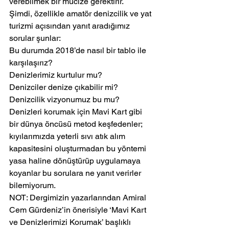
verebilmek bir mucize gerektirir.
Şimdi, özellikle amatör denizcilik ve yat 
turizmi açısından yanıt aradığımız 
sorular şunlar:
Bu durumda 2018’de nasıl bir tablo ile 
karşılaşırız?
Denizlerimiz kurtulur mu?
Denizciler denize çıkabilir mi?
Denizcilik vizyonumuz bu mu?
Denizleri korumak için Mavi Kart gibi 
bir dünya öncüsü metod keşfedenler; 
kıyılarımızda yeterli sıvı atık alım 
kapasitesini oluşturmadan bu yöntemi 
yasa haline dönüştürüp uygulamaya 
koyanlar bu sorulara ne yanıt verirler 
bilemiyorum.
NOT: Dergimizin yazarlarından Amiral 
Cem Gürdeniz’in önerisiyle ‘Mavi Kart 
ve Denizlerimizi Korumak’ başlıklı 