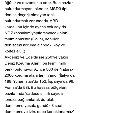
öğütür ve dezenfekte eder. Bu cihazları 
bulundurmayan tekneler, MSD3 tipi 
denize deşarjı olmayan tank 
bulundurmak zorundadır. ABD 
karasuları içinde ayrıca çok sayıda 
NDZ (boşaltım yapılamayacak alan) 
tanımlanmıştır. (Göller, nehirler, 
denizdeki koruma altındaki koy ve 
körfezler…)
Akdeniz ve Ege’de ise 250’ye yakın 
Deniz Koruma Alanı (bir kısmı milli 
park) bulunuyor. Ayrıca 500 de Natura-
2000 koruma alanı tanımlandı (İtalya’da 
188, Yunanistan’da 152, İspanya’da 96, 
Fransa’da 58). Bu hassas bölgelerin 
bazılarında ‘sadece sınırlı sayıda 
tonoza bağlanılarak durulabilir, 
demirleme yasak, gündüz 3 saat 
demirlemeye izin, gece konaklanamaz’ 