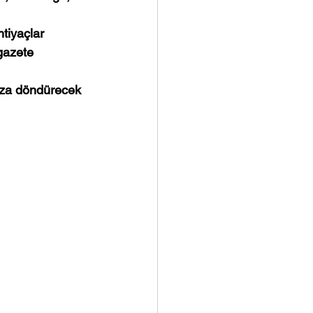
tiyaçlar 
gazete 
nıza döndürecek 