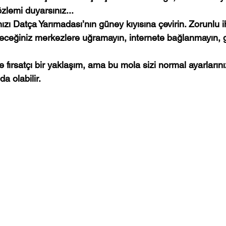
lemi duyarsınız... 
nızı Datça Yarımadası’nın güney kıyısına çevirin. Zorunlu ih
leceğiniz merkezlere uğramayın, internete bağlanmayın, 
e fırsatçı bir yaklaşım, ama bu mola sizi normal ayarları
a olabilir.