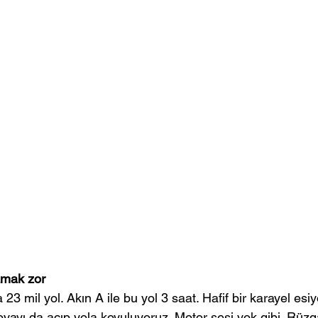
amak zor
3 mil yol. Akın A ile bu yol 3 saat. Hafif bir karayel esiy
ovayı da açıp yola koyuluyoruz. Motor sesi yok gibi. Rüz