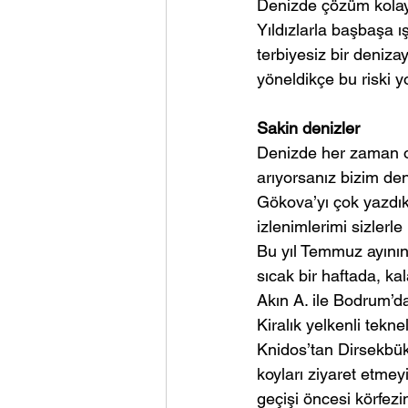
Denizde çözüm kolay:
Yıldızlarla başbaşa ı
terbiyesiz bir deniza
yöneldikçe bu riski y
Sakin denizler
Denizde her zaman o
arıyorsanız bizim de
Gökova’yı çok yazdık.
izlenimlerimi sizlerl
Bu yıl Temmuz ayının
sıcak bir haftada, ka
Akın A. ile Bodrum’da
Kiralık yelkenli tekne
Knidos’tan Dirsekbük
koyları ziyaret etme
geçişi öncesi körfez