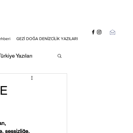
ehberi
GEZİ DOĞA DENİZCİLİK YAZILARI
ürkiye Yazıları
zıları
VE
an, 
 sessizliğe, 