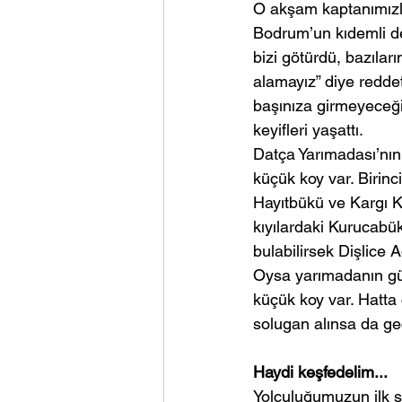
O akşam kaptanımızl
Bodrum’un kıdemli de
bizi götürdü, bazıla
alamayız” diye redde
başınıza girmeyeceği
keyifleri yaşattı.
Datça Yarımadası’nın 
küçük koy var. Birinc
Hayıtbükü ve Kargı Ko
kıyılardaki Kurucabü
bulabilirsek Dişlice A
Oysa yarımadanın gün
küçük koy var. Hatta
solugan alınsa da 
Haydi keşfedelim...
Yolculuğumuzun ilk s