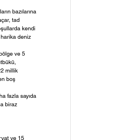
rın bazılarına 
çar, tad 
şullarda kendi 
 harika deniz 
bölge ve 5 
utbükü, 
 millik 
en boş 
ha fazla sayıda 
a biraz 
ryat ve 15 