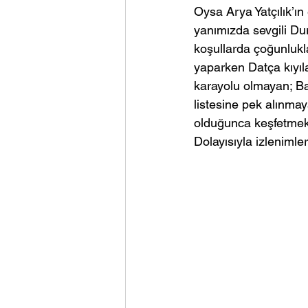
Oysa Arya Yatçılık’ın 
yanımızda sevgili Dur
koşullarda çoğunlukl
yaparken Datça kıyıl
karayolu olmayan; Bat
listesine pek alınma
olduğunca keşfetmek
Dolayısıyla izlenimle