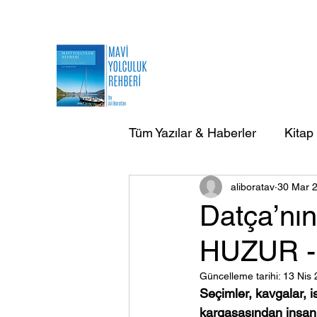
Tüm Yazılar & Haberler
Kitap
aliboratav
30 Mar 
AB Doğa Çevre Deniz Yazılar
Datça’nın
HUZUR -
AB Yurtdışı Gezi-Seyir Yazıla
Güncelleme tarihi:
13 Nis
Seçimler, kavgalar, 
kargaşasından insanı