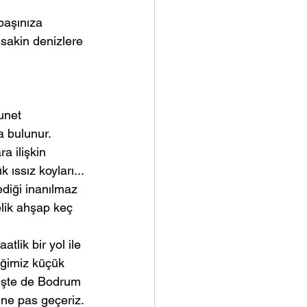
başınıza 
 sakin denizlere 
unet 
a bulunur.
a ilişkin 
 ıssız koyları...
diği inanılmaz 
elik ahşap keç 
tlik bir yol ile 
iğimiz küçük 
nüşte de Bodrum 
ine pas geçeriz.