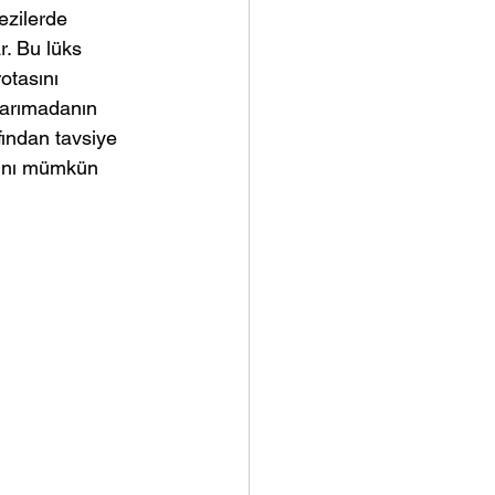
ezilerde 
r. Bu lüks 
otasını 
yarımadanın 
fından tavsiye 
rını mümkün 