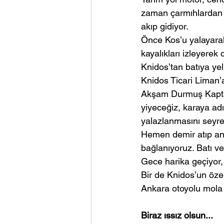
zaman çarmıhlardan çık
akıp gidiyor.
Önce Kos’u yalayarak
kayalıkları izleyerek 
Knidos’tan batıya yel
Knidos Ticari Liman’a
Akşam Durmuş Kaptan
yiyeceğiz, karaya adı
yalazlanmasını seyre
Hemen demir atıp an
bağlanıyoruz. Batı ve
Gece harika geçiyor,
Bir de Knidos’un öze
Ankara otoyolu mola 
Biraz ıssız olsun...