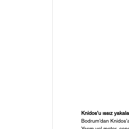
Knidos’u ıssız yakal
Bodrum’dan Knidos’a 2
Yarım yol motor, cen