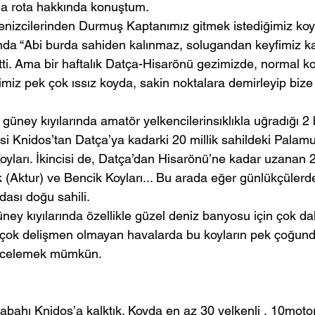
a rota hakkında konuştum.
nizcilerinden Durmuş Kaptanımız gitmek istediğimiz koyla
rında “Abi burda sahiden kalınmaz, solugandan keyfimiz ka
tti. Ama bir haftalık Datça-Hisarönü gezimizde, normal ko
miz pek çok ıssız koyda, sakin noktalara demirleyip bize
güney kıyılarında amatör yelkencilerinsıklıkla uğradığı 2 
isi Knidos’tan Datça’ya kadarki 20 millik sahildeki Palam
yları. İkincisi de, Datça’dan Hisarönü’ne kadar uzanan 22
k (Aktur) ve Bencik Koyları... Bu arada eğer günlükçülerd
dası doğu sahili.
ey kıyılarında özellikle güzel deniz banyosu için çok da
 çok delişmen olmayan havalarda bu koyların pek çoğund
gecelemek mümkün.
abahı Knidos’a kalktık. Koyda en az 30 yelkenli , 10moto