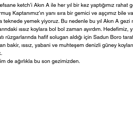
efsane ketch’i Akın A ile her yıl bir kez yaptığımız rahat g
muş Kaptanımız’ın yanı sıra bir gemici ve aşçımız bile va
a teknede yemek yiyoruz. Bu nedenle bu yıl Akın A gezi r
arındaki ıssız koylara bol bol zaman ayırdım. Hedefimiz, 
ı rüzgarlarında hafif solugan aldığı için Sadun Boro tara
yan bakir, ıssız, yabani ve muhteşem denizli güney koyla
.
rim de ağırlıkla bu son gezimizden.