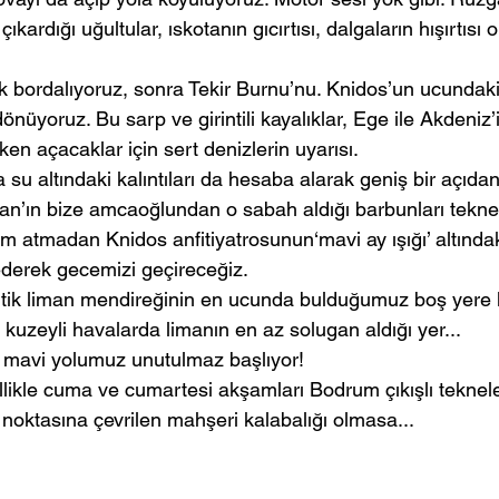
ardığı uğultular, ıskotanın gıcırtısı, dalgaların hışırtısı o
 bordalıyoruz, sonra Tekir Burnu’nu. Knidos’un ucundaki
dönüyoruz. Bu sarp ve girintili kayalıklar, Ege ile Akdeniz’in
ken açacaklar için sert denizlerin uyarısı.
 su altındaki kalıntıları da hesaba alarak geniş bir açıdan 
’ın bize amcaoğlundan o sabah aldığı barbunları tekn
m atmadan Knidos anfitiyatrosunun‘mavi ay ışığı’ altındak
derek gecemizi geçireceğiz.
tik liman mendireğinin en ucunda bulduğumuz boş yere k
 kuzeyli havalarda limanın en az solugan aldığı yer...
 mavi yolumuz unutulmaz başlıyor!
llikle cuma ve cumartesi akşamları Bodrum çıkışlı teknele
noktasına çevrilen mahşeri kalabalığı olmasa...