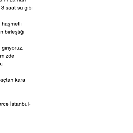
 3 saat su gibi 
 haşmetli 
 birleştiği 
giriyoruz. 
emizde 
i 
ıçtan kara 
rce İstanbul-