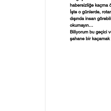
habersizliğe kaçma öz
İşte o günlerde, rota
dışında insan görebi
okumayın… 
Biliyorum bu geçici v
şahane bir kaçamak d