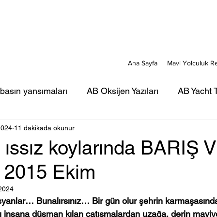
Ana Sayfa
Mavi Yolculuk R
 basın yansımaları
AB Oksijen Yazıları
AB Yacht T
2024
11 dakikada okunur
ı
AB Mavi Kart yazıları
AB Türkiye Gezi-Seyir Ya
 ıssız koylarında BARIŞ 
 2015 Ekim
rı
AB Portreler - Mavi Yolcular
 2024
isyanlar… Bunalırsınız… Bir gün olur şehrin karmaşasınd
 insana düşman kılan çatışmalardan uzağa, derin maviye,