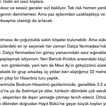
 Gidin en ıssız koylara.
şıksız ve sessiz geceler sizi bekliyor. Tek risk hemen yanı
ygırının demirlemesi. Ama yaz aylarından uzaklaştıkça ve
oksayma olasılığı da artacak.
lmasa da çoğunlukla sakin köşeler bulunabilir. Ama sük
nizlerdeki en iyi seçenek her zaman Datça Yarımadası’nd
 Datça Yarımadası’nın güney yamacındaki ıssız sığınaklar
e paylaşmak istiyorum. Yani Bencik-Knidos arasındaki küçük
 son günlerinde, yani tam da Mavi Ay’ın gökyüzünü süsle
labalık bir grup arkadaş üç yıldan beri alıştığımız 22 metr
n çıkıp bir Hisarönü turu yaptık.
lerimizle Bodrum-Hisarönü gezilerimizde, genellikle 3.5 saa
ü’ne ya da Selimiye’ye atlar, körfezin dibindeki çok sevd
yi, akşamları da dışarı yemeğe çıkmayı tercih ederiz. Dö
in dibinden doğrudan Hayıt Bükü’ne geçer küçük koyları y