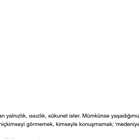
n yalnızlık, ıssızlık, sükunet ister. Mümkünse yaşadığımız
k hiçkimseyi görmemek, kimseyle konuşmamak; ‘medeniyet