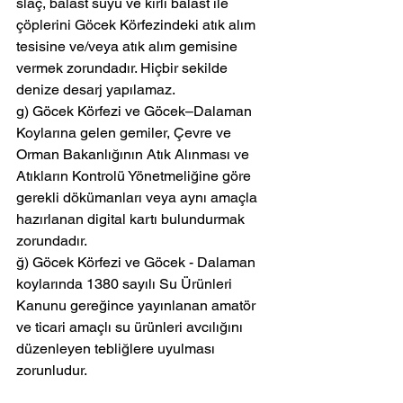
slaç, balast suyu ve kirli balast ile 
çöplerini Göcek Körfezindeki atık alım 
tesisine ve/veya atık alım gemisine 
vermek zorundadır. Hiçbir sekilde 
denize desarj yapılamaz.
g) Göcek Körfezi ve Göcek–Dalaman 
Koylarına gelen gemiler, Çevre ve 
Orman Bakanlığının Atık Alınması ve 
Atıkların Kontrolü Yönetmeliğine göre 
gerekli dökümanları veya aynı amaçla 
hazırlanan digital kartı bulundurmak 
zorundadır.
ğ) Göcek Körfezi ve Göcek - Dalaman 
koylarında 1380 sayılı Su Ürünleri 
Kanunu gereğince yayınlanan amatör 
ve ticari amaçlı su ürünleri avcılığını 
düzenleyen tebliğlere uyulması 
zorunludur.