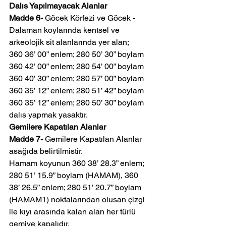
Dalıs Yapılmayacak Alanlar
Madde 6- 
Göcek Körfezi ve Göcek - 
Dalaman koylarında kentsel ve 
arkeolojik sit alanlarında yer alan;
360 36’ 00” enlem; 280 50’ 30” boylam
360 42’ 00” enlem; 280 54’ 00” boylam
360 40’ 30” enlem; 280 57’ 00” boylam
360 35’ 12” enlem; 280 51’ 42” boylam
360 35’ 12” enlem; 280 50’ 30” boylam
dalıs yapmak yasaktır.
Gemilere Kapatılan Alanlar
Madde 7- 
Gemilere Kapatılan Alanlar 
asağıda belirtilmistir.
Hamam koyunun 360 38’ 28.3” enlem; 
280 51’ 15.9” boylam (HAMAM), 360 
38’ 26.5” enlem; 280 51’ 20.7” boylam 
(HAMAM1) noktalarından olusan çizgi 
ile kıyı arasında kalan alan her türlü 
gemiye kapalıdır.