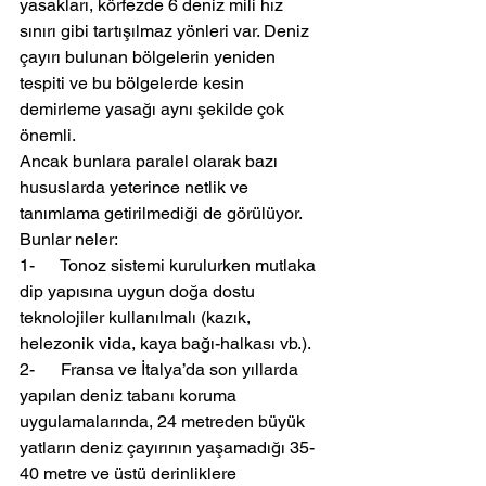
yasakları, körfezde 6 deniz mili hız 
sınırı gibi tartışılmaz yönleri var. Deniz 
çayırı bulunan bölgelerin yeniden 
tespiti ve bu bölgelerde kesin 
demirleme yasağı aynı şekilde çok 
önemli.
Ancak bunlara paralel olarak bazı 
hususlarda yeterince netlik ve 
tanımlama getirilmediği de görülüyor. 
Bunlar neler:
1-      Tonoz sistemi kurulurken mutlaka 
dip yapısına uygun doğa dostu 
teknolojiler kullanılmalı (kazık, 
helezonik vida, kaya bağı-halkası vb.).
2-      Fransa ve İtalya’da son yıllarda 
yapılan deniz tabanı koruma 
uygulamalarında, 24 metreden büyük 
yatların deniz çayırının yaşamadığı 35-
40 metre ve üstü derinliklere 