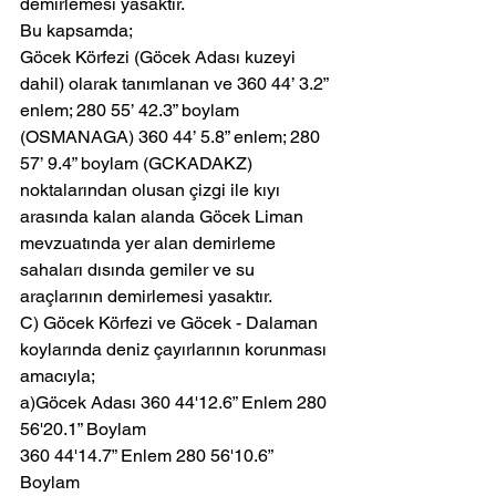
demirlemesi yasaktır.
Bu kapsamda;
Göcek Körfezi (Göcek Adası kuzeyi 
dahil) olarak tanımlanan ve 360 44’ 3.2” 
enlem; 280 55’ 42.3” boylam 
(OSMANAGA) 360 44’ 5.8” enlem; 280 
57’ 9.4” boylam (GCKADAKZ)
noktalarından olusan çizgi ile kıyı 
arasında kalan alanda Göcek Liman 
mevzuatında yer alan demirleme 
sahaları dısında gemiler ve su 
araçlarının demirlemesi yasaktır.
C) Göcek Körfezi ve Göcek - Dalaman 
koylarında deniz çayırlarının korunması 
amacıyla;
a)Göcek Adası 360 44'12.6” Enlem 280 
56'20.1” Boylam 
360 44'14.7” Enlem 280 56'10.6” 
Boylam