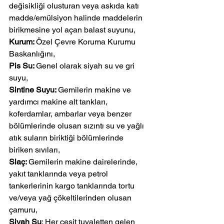
değisikliği olusturan veya askıda katı 
madde/emülsiyon halinde maddelerin 
birikmesine yol açan balast suyunu,
Kurum: 
Özel Çevre Koruma Kurumu 
Baskanlığını,
Pis Su: 
Genel olarak siyah su ve gri 
suyu,
Sintine Suyu: 
Gemilerin makine ve 
yardımcı makine alt tankları, 
koferdamlar, ambarlar veya benzer 
bölümlerinde olusan sızıntı su ve yağlı 
atık suların biriktiği bölümlerinde 
biriken sıvıları,
Slaç: 
Gemilerin makine dairelerinde, 
yakıt tanklarında veya petrol 
tankerlerinin kargo tanklarında tortu 
ve/veya yağ çökeltilerinden olusan 
çamuru,
Siyah Su
: Her çesit tuvaletten gelen 