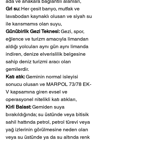
ada ve anakara bağlantılı alanları,
Gri su: 
Her çesit banyo, mutfak ve 
lavabodan kaynaklı olusan ve siyah su 
ile karısmamıs olan suyu,
Günübirlik Gezi Teknesi: 
Gezi, spor, 
eğlence ve turizm amacıyla limandan 
aldığı yolcuları aynı gün aynı limanda 
indiren, denize elverislilik belgesine 
sahip deniz turizmi aracı olan 
gemilerdir.
Katı atık: 
Geminin normal isleyisi 
sonucu olusan ve MARPOL 73/78 EK-
V kapsamına giren evsel ve 
operasyonel nitelikli katı atıkları,
Kirli Balast: 
Gemiden suya 
bırakıldığında; su üstünde veya bitisik 
sahil hattında petrol, petrol türevi veya 
yağ izlerinin görülmesine neden olan 
veya su üstünde ya da su altında renk 