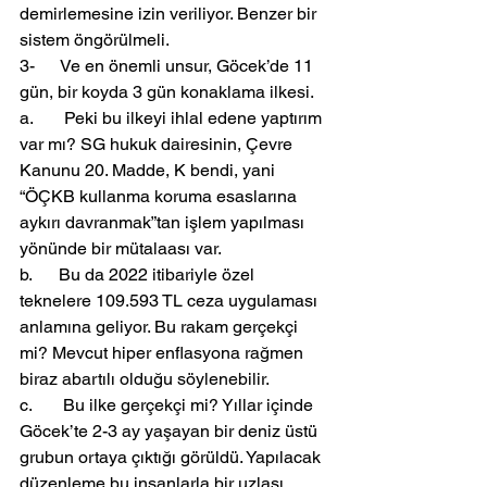
demirlemesine izin veriliyor. Benzer bir 
sistem öngörülmeli.
3-      Ve en önemli unsur, Göcek’de 11 
gün, bir koyda 3 gün konaklama ilkesi.
a.       Peki bu ilkeyi ihlal edene yaptırım 
var mı? SG hukuk dairesinin, Çevre 
Kanunu 20. Madde, K bendi, yani 
“ÖÇKB kullanma koruma esaslarına 
aykırı davranmak”tan işlem yapılması 
yönünde bir mütalaası var.
b.      Bu da 2022 itibariyle özel 
teknelere 109.593 TL ceza uygulaması 
anlamına geliyor. Bu rakam gerçekçi 
mi? Mevcut hiper enflasyona rağmen 
biraz abartılı olduğu söylenebilir.
c.       Bu ilke gerçekçi mi? Yıllar içinde 
Göcek’te 2-3 ay yaşayan bir deniz üstü 
grubun ortaya çıktığı görüldü. Yapılacak 
düzenleme bu insanlarla bir uzlaşı 