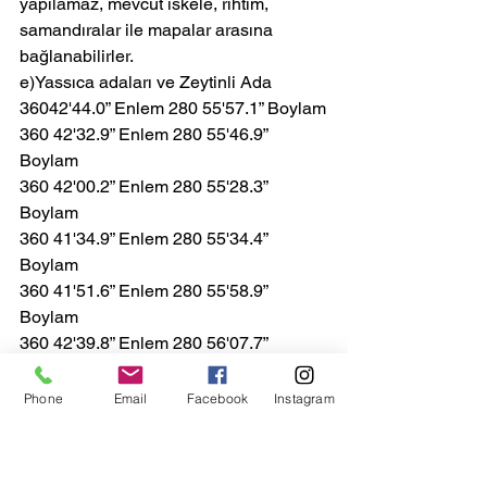
yapılamaz, mevcut iskele, rıhtım, 
samandıralar ile mapalar arasına 
bağlanabilirler.
e)Yassıca adaları ve Zeytinli Ada
36042'44.0” Enlem 280 55'57.1” Boylam
360 42'32.9” Enlem 280 55'46.9” 
Boylam
360 42'00.2” Enlem 280 55'28.3” 
Boylam
360 41'34.9” Enlem 280 55'34.4” 
Boylam
360 41'51.6” Enlem 280 55'58.9” 
Boylam
360 42'39.8” Enlem 280 56'07.7” 
Boylam
bu koordinatlarla çevrili alanda 
Phone
Email
Facebook
Instagram
demirleme yapılamaz. Samandra ile 
mapalar arasına bağlanılabilir.
Ancak Yassıca adaları Dil Burnu 