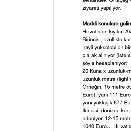
ziyareti yapılıyor.
Maddi konulara gel
Hırvatistan kıyıları A
Birincisi, özellikle 
hayli yükselebilen bir
olarak alınıyor (ister
şöyle hesaplanıyor:
20 Kuna x uzunluk-m
uzunluk metre (light 
Örneğin, 15 metre 50
Euro), yani 111 Euro
yani yaklaşık 677 Eu
İkincisi, denizde kona
ödeniyor. 12-15 metrel
1040 Euro… Hırvatista