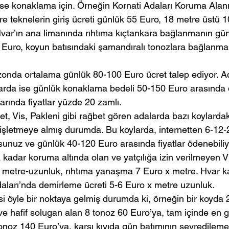
se konaklama için. Örneğin Kornati Adaları Koruma Alanı’n
re teknelerin giriş ücreti günlük 55 Euro, 18 metre üstü 1
ar’ın ana limanında rıhtıma kıçtankara bağlanmanın günl
uro, koyun batısındaki şamandıralı tonozlara bağlanmak
onda ortalama günlük 80-100 Euro ücret talep ediyor. A
rda ise günlük konaklama bedeli 50-150 Euro arasında d
ında fiyatlar yüzde 20 zamlı.
et, Vis, Pakleni gibi rağbet gören adalarda bazı koylarda
 işletmeye almış durumda. Bu koylarda, internetten 6-12-2
unuz ve günlük 40-120 Euro arasında fiyatlar ödenebiliy
kadar koruma altında olan ve yatçılığa izin verilmeyen V
x metre-uzunluk, rıhtıma yanaşma 7 Euro x metre. Hvar ka
daları’nda demirleme ücreti 5-6 Euro x metre uzunluk.
i öyle bir noktaya gelmiş durumda ki, örneğin bir koyda 2
ve hafif solugan alan 8 tonoz 60 Euro’ya, tam içinde en 
noz 140 Euro’ya, karşı kıyıda gün batımının seyredileme