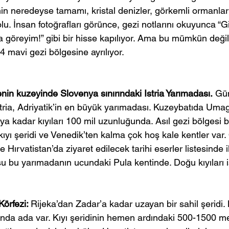
inin neredeyse tamamı, kristal denizler, görkemli ormanla
lu. İnsan fotoğrafları görünce, gezi notlarını okuyunca “G
 göreyim!” gibi bir hisse kapılıyor. Ama bu mümkün değil.
 4 mavi gezi bölgesine ayrılıyor.
kenin kuzeyinde Slovenya sınırındaki Istria Yarımadası.
 Gü
stria, Adriyatik’in en büyük yarımadası. Kuzeybatıda Uma
 kadar kıyıları 100 mil uzunluğunda. Asıl gezi bölgesi bat
kıyı şeridi ve Venedik’ten kalma çok hoş kale kentler var
ırvatistan’da ziyaret edilecek tarihi eserler listesinde i
su bu yarımadanın ucundaki Pula kentinde. Doğu kıyıları i
örfezi: 
Rijeka’dan Zadar’a kadar uzayan bir sahil şeridi.
rında ada var. Kıyı şeridinin hemen ardındaki 500-1500 me