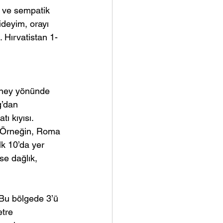
r ve sempatik 
ideyim, orayı 
 Hırvatistan 1-
ney yönünde 
g’dan 
ı kıyısı. 
. Örneğin, Roma 
lk 10’da yer 
se dağlık, 
 Bu bölgede 3’ü 
tre 