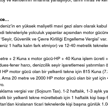
ince…
kdeniz’in en yüksek maliyetli mavi gezi alanı olarak kabul 
kendi tekneleriyle yolculuk yapanlar açısından motor gücün
 ‘Seyir, Güvenlik ve Çevre Kirliliği Engelleme Vergisi’ var. 
seniz 1 hafta kalın fark etmiyor) ve 12-40 metrelik teknele
etre + 2 Kuna x motor gücü-HP + 40 Kuna işlem ücreti +
dues-fener harcı, denizcilik seyir işaretlemesi yatırımlar
 HP motor gücü olan bir yelkenli tekne için 815 Kuna (7
. Ama 20 metre ve 2000 HP motor gücü olan bir yat için
ro.
klama vergisi var (Sojourn Tax). 1-2 haftalık, 1-3 aylık ya 
ik bir yelkenli tekne mürettebatı için 1 haftalık kişi başı 6
n’dan kiralanan ticari teknelerde kişi başına günlük 1.0