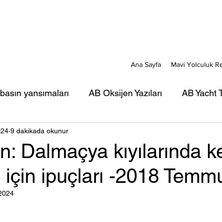
Ana Sayfa
Mavi Yolculuk R
 basın yansımaları
AB Oksijen Yazıları
AB Yacht T
024
9 dakikada okunur
ı
AB Mavi Kart yazıları
AB Türkiye Gezi-Seyir Ya
n: Dalmaçya kıyılarında key
 için ipuçları -2018 Temm
rı
AB Portreler - Mavi Yolcular
 2024