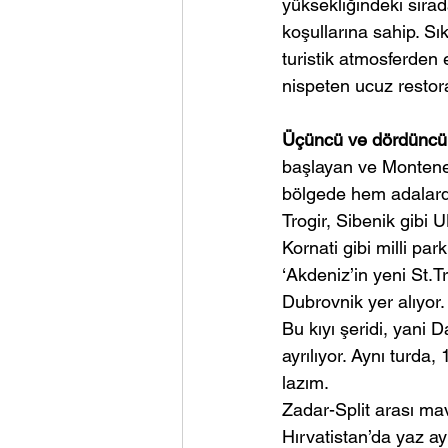
yüksekliğindeki sırad
koşullarına sahip. S
turistik atmosferden 
nispeten ucuz restora
Üçüncü ve dördüncü b
başlayan ve Monteneg
bölgede hem adalarda 
Trogir, Sibenik gibi 
Kornati gibi milli pa
‘Akdeniz’in yeni St.Tr
Dubrovnik yer alıyor.
Bu kıyı şeridi, yani 
ayrılıyor. Aynı turd
lazım.
Zadar-Split arası mavi
Hırvatistan’da yaz ayl