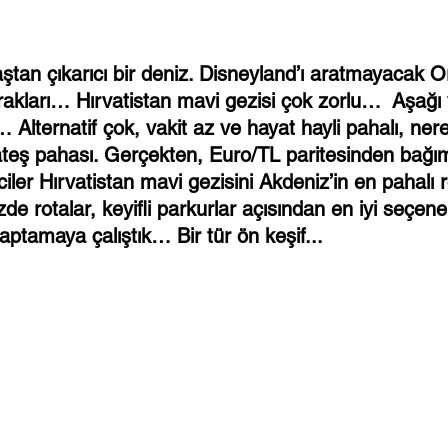
aştan çıkarıcı bir deniz. Disneyland’ı aratmayacak O
urakları… Hırvatistan mavi gezisi çok zorlu…  Aşağı
di… Alternatif çok, vakit az ve hayat hayli pahalı, ne
 ateş pahası. Gerçekten, Euro/TL paritesinden bağım
iler Hırvatistan mavi gezisini Akdeniz’in en pahalı r
zde rotalar, keyifli parkurlar açısından en iyi seçene
ptamaya çalıştık… Bir tür ön keşif...