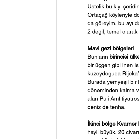
Üstelik bu kıyı şerid
Ortaçağ köyleriyle do
da göreyim, burayı da
2 değil, temel olarak
Mavi gezi bölgeleri
Bunların 
birincisi ül
bir üçgen gibi inen I
kuzeydoğuda Rijeka’ya
Burada yemyeşil bir 
döneminden kalma ve H
alan Puli Amfitiyatro
deniz de tenha.
İkinci bölge Kvarner K
hayli büyük, 20 civa