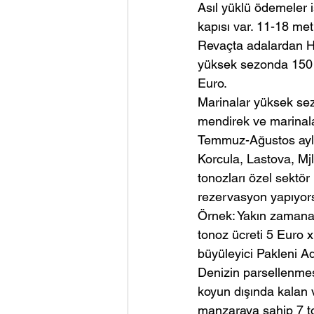
Asıl yüklü ödemeler i
kapısı var. 11-18 met
Revaçta adalardan Hv
yüksek sezonda 150 E
Euro.
Marinalar yüksek sez
mendirek ve marinala
Temmuz-Ağustos aylar
Korcula, Lastova, Mjl
tonozları özel sektör
rezervasyon yapıyors
Örnek: Yakın zamana 
tonoz ücreti 5 Euro 
büyüleyici Pakleni A
Denizin parsellenmes
koyun dışında kalan 
manzaraya sahip 7 to