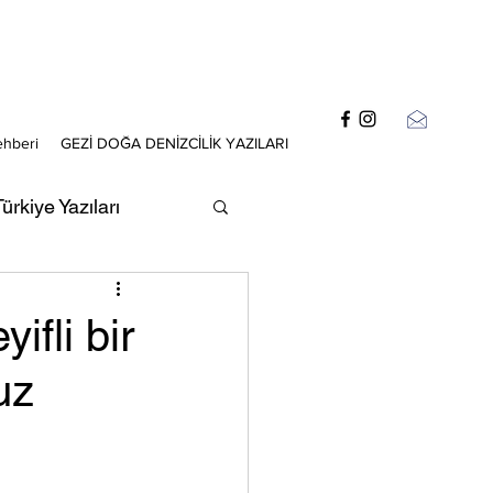
ehberi
GEZİ DOĞA DENİZCİLİK YAZILARI
ürkiye Yazıları
zıları
ifli bir
uz