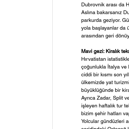
Dubrovnik arası da Hı
Aslına bakarsanız Du
parkurda geziyor. Gü
yola başlayanlar da ü
arasından geri dönüy
Mavi gezi: Kiralık tek
Hırvatistan istatistik
çoğunlukla İtalya ve 
ciddi bir kısmı son yı
ülkemizde yat turizm
büyüklüğünde bir kira
Ayrıca Zadar, Split ve
işleyen haftalık tur t
bizim şehir hatları va
Yolcular gündüzleri a
şeridindeki Ortaçağ k