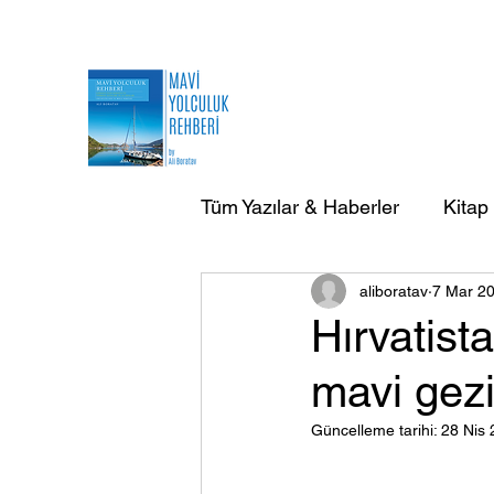
Tüm Yazılar & Haberler
Kitap
aliboratav
7 Mar 2
AB Doğa Çevre Deniz Yazılar
Hırvatista
mavi gezi
AB Yurtdışı Gezi-Seyir Yazıla
Güncelleme tarihi:
28 Nis