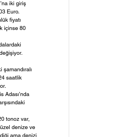
a iki giriş 
03 Euro. 
ük fiyatı 
 içinse 80 
dalardaki 
eğişiyor. 
ki şamandıralı 
4 saatlik 
or.
is Adası’nda 
rşısındaki 
0 tonoz var, 
güzel denize ve 
diği ama denizi 