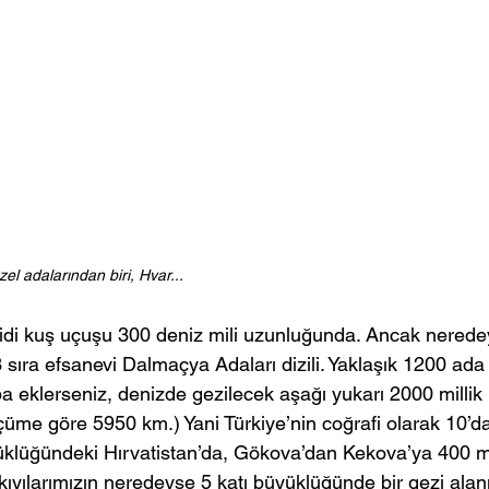
el adalarından biri, Hvar...
eridi kuş uçuşu 300 deniz mili uzunluğunda. Ancak nerede
sıra efsanevi Dalmaçya Adaları dizili. Yaklaşık 1200 ada
ba eklerseniz, denizde gezilecek aşağı yukarı 2000 millik bi
ölçüme göre 5950 km.) Yani Türkiye’nin coğrafi olarak 10’da
yüklüğündeki Hırvatistan’da, Gökova’dan Kekova’ya 400 mi
ıyılarımızın neredeyse 5 katı büyüklüğünde bir gezi alan