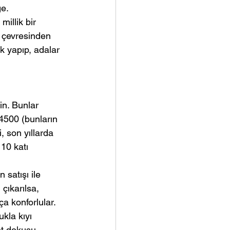
ge.
illik bir 
 çevresinden 
k yapıp, adalar 
bin. Bunlar 
 4500 (bunların 
, son yıllarda 
10 katı 
 satışı ile 
çıkarılsa, 
ça konforlular. 
kla kıyı 
nt dokusu 