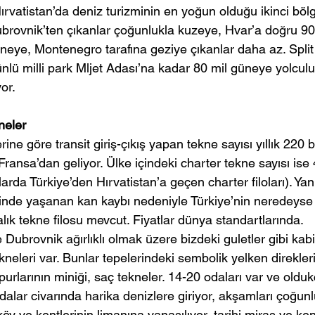
rvatistan’da deniz turizminin en yoğun olduğu ikinci böl
brovnik’ten çıkanlar çoğunlukla kuzeye, Hvar’a doğru 90 m
neye, Montenegro tarafına geziye çıkanlar daha az. Split
nlü milli park Mljet Adası’na kadar 80 mil güneye yolculu
or.
neler
lerine göre transit giriş-çıkış yapan tekne sayısı yıllık 220 
Fransa’dan geliyor. Ülke içindeki charter tekne sayısı ise
llarda Türkiye’den Hırvatistan’a geçen charter filoları). Yani
inde yaşanan kan kaybı nedeniyle Türkiye’nin neredeyse 
lık tekne filosu mevcut. Fiyatlar dünya standartlarında.
 Dubrovnik ağırlıklı olmak üzere bizdeki guletler gibi kabin
ekneleri var. Bunlar tepelerindeki sembolik yelken direkleri 
purlarının miniği, saç tekneler. 14-20 odaları var ve olduk
dalar civarında harika denizlere giriyor, akşamları çoğunlu
öy ve kentlerinin limanına yanaşılıyor, tarihi miras ve ke