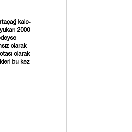
rtaçağ kale-
 yukarı 2000 
redeyse 
sız olarak 
otası olarak 
kleri bu kez 