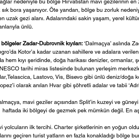
ağlar nedeniyle bu bölge Hırvatistan mavi gezilerinin en
ık sık bora yaşanıyor. Öte yandan, bölge bu zorluk nedeni
en uzak gezi alanı. Adalarındaki sakin yaşam, yerel kültür,
nlarıyla ünlü.
ölgeler Zadar-Dubrovnik kıyıları:
 ‘Dalmaçya’ aslında Za
ro’da Kotor’a kadar uzanan sahillere ve adalara verilen 
hem kıyı şeridinde, doğa harikası denizler, ormanlar, şel
UNESCO tarihi miras listesinde bulunan yerleşim merkezler
rklar,Telascica, Lastovo, Vis, Bisevo gibi ünlü deniz/doğa k
opez’i olarak anılan Hvar gibi şöhretli adalar ve tabii ‘Adriy
Dalmaçya, mavi geziler açısından Split’in kuzeyi ve güneyi 
a, 1 haftada iki bölgeyi de gezmek pek mümkün değil. En a
 yolcuların ilk tercihi. Charter şirketlerinin en yoğun old
arını geçiren turist yatların en fazla konakladığı bölge bur