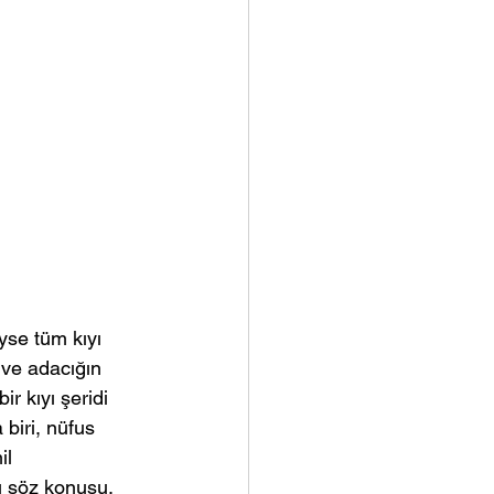
yse tüm kıyı 
 ve adacığın 
r kıyı şeridi 
 biri, nüfus 
l 
ı söz konusu.