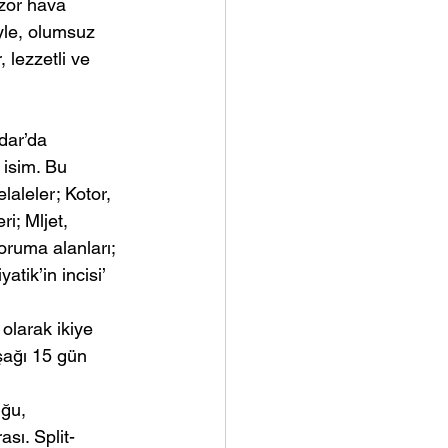
 zor hava 
yle, olumsuz 
 lezzetli ve 
dar’da 
isim. Bu 
aleler; Kotor, 
i; Mljet, 
oruma alanları; 
atik’in incisi’ 
olarak ikiye 
şağı 15 gün 
uğu, 
ası. Split-