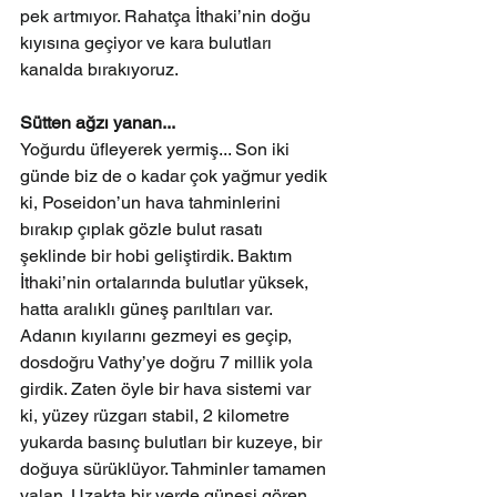
pek artmıyor. Rahatça İthaki’nin doğu 
kıyısına geçiyor ve kara bulutları 
kanalda bırakıyoruz.
Sütten ağzı yanan...
Yoğurdu üfleyerek yermiş... Son iki 
günde biz de o kadar çok yağmur yedik 
ki, Poseidon’un hava tahminlerini 
bırakıp çıplak gözle bulut rasatı 
şeklinde bir hobi geliştirdik. Baktım 
İthaki’nin ortalarında bulutlar yüksek, 
hatta aralıklı güneş parıltıları var. 
Adanın kıyılarını gezmeyi es geçip, 
dosdoğru Vathy’ye doğru 7 millik yola 
girdik. Zaten öyle bir hava sistemi var 
ki, yüzey rüzgarı stabil, 2 kilometre 
yukarda basınç bulutları bir kuzeye, bir 
doğuya sürüklüyor. Tahminler tamamen 
yalan. Uzakta bir yerde güneşi gören 