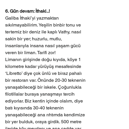
6. Gün devam: İthaki..!
Galiba İthaki’yi yazmaktan 
sıkılmayabilirim. Yeşilin binbir tonu ve 
tertemiz bir deniz ile kaplı Vathy, nasıl 
sakin bir yer; huzurlu, mutlu, 
insanlarıyla insana nasıl yaşam gücü 
veren bir liman. Tarifi zor!
Limanın girişinde doğu kıyıda, köye 1 
kilometre kadar yürüyüş mesafesinde 
‘Libretto’ diye çok ünlü ve biraz pahalı 
bir restoran var. Önünde 20-30 teknenin 
yanaşabileceği bir iskele. Çoğunlukla 
filotillalar buraya yanaşmayı tercih 
ediyorlar. Biz kentin içinde olalım, diye 
batı kıyısında 30-40 teknenin 
yanaşabileceği ana rıhtımda kendimize 
bir yer bulduk, oraya girdik. 500 metre 
ileride köy meydanı ve ana cadde var. 