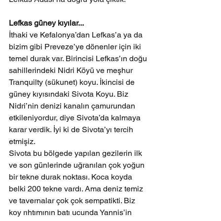
Lefkas güney kıyılar...
İthaki ve Kefalonya’dan Lefkas’a ya da 
bizim gibi Preveze’ye dönenler için iki 
temel durak var. Birincisi Lefkas’ın doğu 
sahillerindeki Nidri Köyü ve meşhur 
Tranquilty (sükunet) koyu. İkincisi de 
güney kıyısındaki Sivota Koyu. Biz 
Nidri’nin denizi kanalın çamurundan 
etkileniyordur, diye Sivota’da kalmaya 
karar verdik. İyi ki de Sivota’yı tercih 
etmişiz.
Sivota bu bölgede yapılan gezilerin ilk 
ve son günlerinde uğranılan çok yoğun 
bir tekne durak noktası. Koca koyda 
belki 200 tekne vardı. Ama deniz temiz 
ve tavernalar çok çok sempatikti. Biz 
koy rıhtımının batı ucunda Yannis’in 