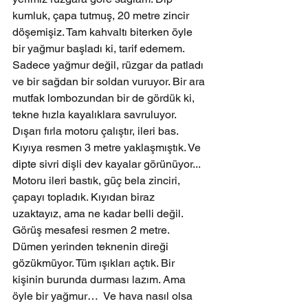
kumluk, çapa tutmuş, 20 metre zincir 
döşemişiz. Tam kahvaltı biterken öyle 
bir yağmur başladı ki, tarif edemem. 
Sadece yağmur değil, rüzgar da patladı 
ve bir sağdan bir soldan vuruyor. Bir ara 
mutfak lombozundan bir de gördük ki, 
tekne hızla kayalıklara savruluyor.
Dışarı fırla motoru çalıştır, ileri bas. 
Kıyıya resmen 3 metre yaklaşmıştık. Ve 
dipte sivri dişli dev kayalar görünüyor...
Motoru ileri bastık, güç bela zinciri, 
çapayı topladık. Kıyıdan biraz 
uzaktayız, ama ne kadar belli değil. 
Görüş mesafesi resmen 2 metre. 
Dümen yerinden teknenin direği 
gözükmüyor. Tüm ışıkları açtık. Bir 
kişinin burunda durması lazım. Ama 
öyle bir yağmur…  Ve hava nasıl olsa 