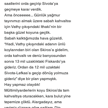
saatlerini orda geçirip Sivota’ya 
geçmeye karar verdik.
Ama önceeeee... Günlük yağmur 
tayınımızı almak üzere sabah kahvaltısı 
için Vathy çıkışındaki Ithaki’nin bir 
başka güzel koyuna geçtik.
Sabah kalktığımızda hava güzeldi. 
“Hadi, Vathy çıkışındaki adanın ünlü 
koylarından biri olan Skiros’a gidelim, 
orda kahvaltı ve deniz banyosundan 
sonra 13 mil uzaklıktaki Fiskardo’ya 
gideriz. Ordan da 12 mil uzaktaki 
Sivota-Lefkas’a geçip dönüş yolmuza 
gideriz” diye bir plan yapmıştık.
Hay yapmaz olaydık! 
Mültimilyarderlerin koyu Skiros’da tam 
kahvaltıya oturacakken, kara bulut yine 
tepemize çöktü. Alargadayız, ama 
yerimiz rüzgara göre sağlam. Dip 