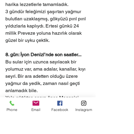
harika lezzetlerle tamamladık.
3 gündür feleğimizi şaşırtan yağmur 
bulutları uzaklaşmış, gökyüzü pırıl pırıl 
yıldızlarla kaplıydı. Ertesi günkü 24 
millik Preveze yoluna hazırlık olarak 
güzel bir uyku çektik.
8. gün: İyon Denizi’nde son saatler...
Bu sular için uzunca sayılacak bir 
yolumuz var, ama adalar, kanallar, kıyı 
seyri. Bir ara adetten olduğu üzere 
yağmur da yedik, zaman nasıl geçti 
anlamadık bile.
Yola çıktıktan sonra önce Meganisi 
Adası kanalından geçtik, sonra 
Phone
Email
Facebook
Instagram
dosdoğru bir deniz banyosu umuduyla 
Onasis Ailesi’nin geçen yıl bir Rus 
oligarkına sattığı meşhur Skorpios 
Adası’na geçtik. Adanın güneyindeki en 