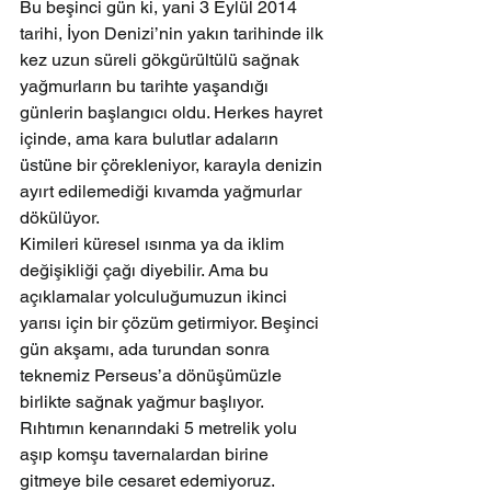
Bu beşinci gün ki, yani 3 Eylül 2014 
tarihi, İyon Denizi’nin yakın tarihinde ilk 
kez uzun süreli gökgürültülü sağnak  
yağmurların bu tarihte yaşandığı 
günlerin başlangıcı oldu. Herkes hayret 
içinde, ama kara bulutlar adaların 
üstüne bir çörekleniyor, karayla denizin 
ayırt edilemediği kıvamda yağmurlar 
dökülüyor.
Kimileri küresel ısınma ya da iklim 
değişikliği çağı diyebilir. Ama bu 
açıklamalar yolculuğumuzun ikinci 
yarısı için bir çözüm getirmiyor. Beşinci 
gün akşamı, ada turundan sonra 
teknemiz Perseus’a dönüşümüzle 
birlikte sağnak yağmur başlıyor. 
Rıhtımın kenarındaki 5 metrelik yolu 
aşıp komşu tavernalardan birine 
gitmeye bile cesaret edemiyoruz. 