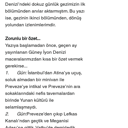
Denizi’ndeki dokuz günlük gezimizin ilk 
bölümünden anılar aktarmıştım. Bu yazı 
ise, gezinin ikinci bölümünden, dönüş 
yolundan izlenimlerimdir.
Zorunlu bir özet...
Yazıya başlamadan önce, geçen ay 
yayınlanan Güney İyon Denizi 
maceralarımızdan kısa bir özet vermek 
gerekirse...
1.       Gün:
 İstanbul’dan Atina’ya uçuş, 
soluk almadan bir minivan ile 
Preveze’ye intikal ve Preveze’nin ara 
sokaklarındaki nefis tavernalardan 
birinde Yunan kültürü ile 
selamlaşmaydı.
2.       Gün:
Preveze’den çıkıp Lefkas 
Kanalı’ndan geçtik ve Meganisi 
Adası’na gittik. Vathy’de demirledik.