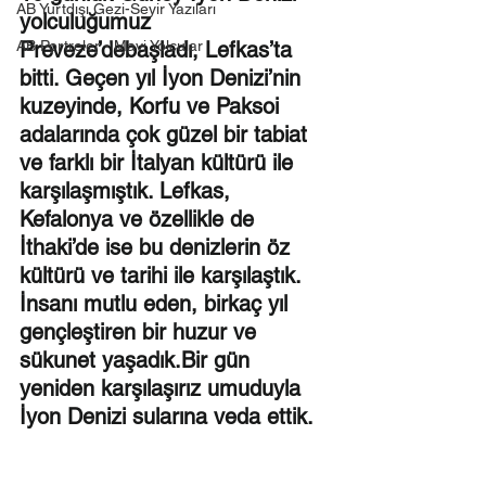
AB Yurtdışı Gezi-Seyir Yazıları
yolculuğumuz 
AB Portreler - Mavi Yolcular
Preveze’debaşladı, Lefkas’ta 
bitti. Geçen yıl İyon Denizi’nin 
kuzeyinde, Korfu ve Paksoi 
adalarında çok güzel bir tabiat 
ve farklı bir İtalyan kültürü ile 
karşılaşmıştık. Lefkas, 
Kefalonya ve özellikle de 
İthaki’de ise bu denizlerin öz 
kültürü ve tarihi ile karşılaştık. 
İnsanı mutlu eden, birkaç yıl 
gençleştiren bir huzur ve 
sükunet yaşadık.Bir gün 
yeniden karşılaşırız umuduyla 
İyon Denizi sularına veda ettik.