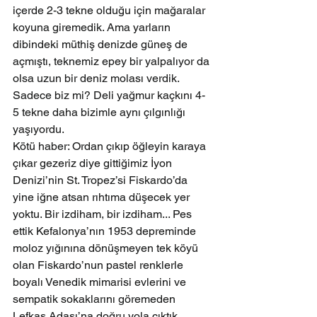
içerde 2-3 tekne olduğu için mağaralar 
koyuna giremedik. Ama yarların 
dibindeki müthiş denizde güneş de 
açmıştı, teknemiz epey bir yalpalıyor da 
olsa uzun bir deniz molası verdik. 
Sadece biz mi? Deli yağmur kaçkını 4-
5 tekne daha bizimle aynı çılgınlığı 
yaşıyordu.
Kötü haber: Ordan çıkıp öğleyin karaya 
çıkar gezeriz diye gittiğimiz İyon 
Denizi’nin St. Tropez’si Fiskardo’da 
yine iğne atsan rıhtıma düşecek yer 
yoktu. Bir izdiham, bir izdiham... Pes 
ettik Kefalonya’nın 1953 depreminde 
moloz yığınına dönüşmeyen tek köyü 
olan Fiskardo’nun pastel renklerle 
boyalı Venedik mimarisi evlerini ve 
sempatik sokaklarını göremeden 
Lefkas Adası’na doğru yola çıktık.