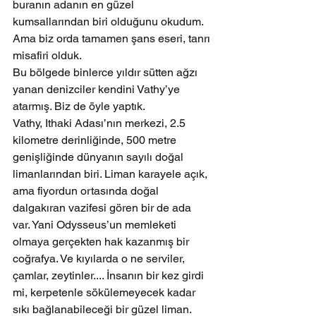
buranın adanın en güzel 
kumsallarından biri olduğunu okudum. 
Ama biz orda tamamen şans eseri, tanrı 
misafiri olduk.
Bu bölgede binlerce yıldır sütten ağzı 
yanan denizciler kendini Vathy’ye 
atarmış. Biz de öyle yaptık.
Vathy, Ithaki Adası’nın merkezi, 2.5 
kilometre derinliğinde, 500 metre 
genişliğinde dünyanın sayılı doğal 
limanlarından biri. Liman karayele açık, 
ama fiyordun ortasında doğal 
dalgakıran vazifesi gören bir de ada 
var. Yani Odysseus’un memleketi 
olmaya gerçekten hak kazanmış bir 
coğrafya. Ve kıyılarda o ne serviler, 
çamlar, zeytinler.... İnsanın bir kez girdi 
mi, kerpetenle sökülemeyecek kadar 
sıkı bağlanabileceği bir güzel liman.