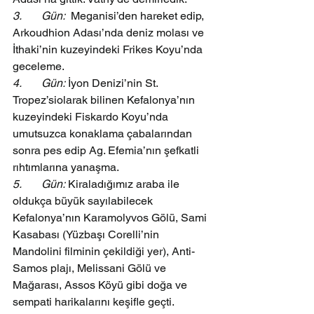
3.       Gün:
  Meganisi’den hareket edip, 
Arkoudhion Adası’nda deniz molası ve 
İthaki’nin kuzeyindeki Frikes Koyu’nda 
geceleme.
4.       Gün:
 İyon Denizi’nin St. 
Tropez’siolarak bilinen Kefalonya’nın 
kuzeyindeki Fiskardo Koyu’nda 
umutsuzca konaklama çabalarından 
sonra pes edip Ag. Efemia’nın şefkatli 
rıhtımlarına yanaşma.
5.       Gün:
 Kiraladığımız araba ile 
oldukça büyük sayılabilecek 
Kefalonya’nın Karamolyvos Gölü, Sami 
Kasabası (Yüzbaşı Corelli’nin 
Mandolini filminin çekildiği yer), Anti-
Samos plajı, Melissani Gölü ve 
Mağarası, Assos Köyü gibi doğa ve 
sempati harikalarını keşifle geçti.