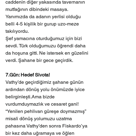
caddenin diğer yakasında tavernanın 
mutfağının dibindeki masaya. 
Yanımızda da adanın yerlisi olduğu 
belli 4-5 kişilik bir gurup uzo-meze 
takılıyordu.
Şef yamacına oturduğumuz için bizi 
sevdi. Türk olduğumuzu öğrendi daha 
da hoşuna gitti. Ne istersek en güzelini 
verdi. Şahane bir gece geçirdik.
7.Gün: Hedef Sivota!
Vathy’de geçirdiğimiz şahane günün 
ardından dönüş yolu önümüzde iyice 
belirginleşti.Ama bizde 
vurdumduymazlık ve cesaret gani! 
“Yenilen pehlivan güreşe doymazmış” 
misali dönüş yolumuzu uzatma 
pahasına Vathy’den sonra Fiskardo’ya 
bir kez daha uğramaya ve öğlen 