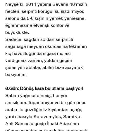
Neyse ki, 2014 yapımı Bavaria 46’mızın 
heçleri, serpinti körüğü  su sızdırmıyor, 
salonu da 5-6 kişinin yemek yemesine, 
eğlenmesine elverişli konfor ve 
büyüklükte.
Sadece, sağdan soldan serpintili 
sağanağa meydan okurcasına teknenin 
kıç havuzluğunda sigara molası 
verdiğimiz zaman, yoldan geçen 
şemsiyeli ablalar, abiler bize acıyarak 
bakıyorlar.
6.Gün: Dönüş kara bulutlarla başlıyor!
Sabah yağmur dinmiş, her yer 
sırılsıklam. Toparlanıyor ve bir gün önce 
araba ile gezdiğimiz kıyılardan aşağı, 
yani sırasıyla Karavomylos, Sami ve 
Anti-Samos’u geçip İthaki Adası’nın 
güney ucundan yukarı doğru tırmanmak 