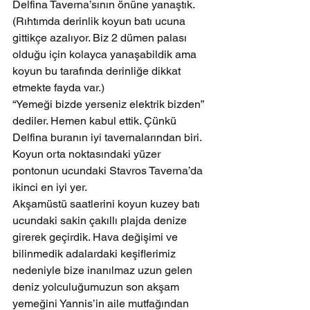
Delfina Taverna’sının önüne yanaştık. 
(Rıhtımda derinlik koyun batı ucuna 
gittikçe azalıyor. Biz 2 dümen palası 
olduğu için kolayca yanaşabildik ama 
koyun bu tarafında derinliğe dikkat 
etmekte fayda var.)
“Yemeği bizde yerseniz elektrik bizden” 
dediler. Hemen kabul ettik. Çünkü 
Delfina buranın iyi tavernalarından biri. 
Koyun orta noktasındaki yüzer 
pontonun ucundaki Stavros Taverna’da 
ikinci en iyi yer.
Akşamüstü saatlerini koyun kuzey batı 
ucundaki sakin çakıllı plajda denize 
girerek geçirdik. Hava değişimi ve 
bilinmedik adalardaki keşiflerimiz 
nedeniyle bize inanılmaz uzun gelen 
deniz yolculuğumuzun son akşam 
yemeğini Yannis’in aile mutfağından 