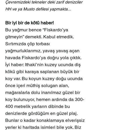
Çevremizdeki tekneler deki zarif denizciler 
HH ve ya Musto defilesi yapmakta...
Bir iyi bir de kötü haber!
Bu yağmur bence “Fiskardo’ya 
gitmeyin” demekti. Kabul etmedik. 
Sırtımızda çöp torbası 
yağmurluklarımız, yavaş yavaş açan 
havada Fiskardo’ya doğru yola çıktık.
İyi haber: Ithaki’nin kuzey ucunda diş 
kökü gibi karaya saplanan büyük bir 
koy var. Bu koyun kuzey doğu ucunda 
önce içeri müthiş solugan alan, 
mağaralarla dolu inanılmaz güzel bir 
koy bulunuyor, hemen ardında da 300-
400 metrelik yarların dibinde bu 
denizlerde gördüğüm en güzel plaj. 
Bunlar o kadar konaklamaya elverişsiz 
yerler ki haritada isimleri bile yok. Biz 