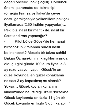
değeri öncelikli bakış açısı). Dördüncü 
önemli parametre de, tekne tipi 
(örneğin Fransa ve İtalya’da çevre 
dostu gerekçesiyle yelkenlilere pek çok 
fiyatlamada %50 indirim yapıyorlar)… 
Peki biz, nasıl bir mantık ile, nasıl bir 
ücretlendirme yapacağız?
-          Pilot bölge Göcek’de herhangi 
bir tonozun kiralanma süresi nasıl 
belirlenecek? Mesela bir tekne sahibi 
Bakan Özhaseki’nin ilk açıklamasında 
olduğu gibi günde 100 euro fiyat ile 3 
ay rezervasyon yaptı.  Göcek’in en 
güzel koyunda, en güzel konaklama 
noktası 3 ay kapatılmış mı olacak? 
Yoksa… Göcek koyları kullanım 
kılavuzunda belirtildiği üzere “bir tekne 
Göcek koylarında en fazla 11 gün bir 
Göcek koyunda en fazla 3 gün kalabilir” 