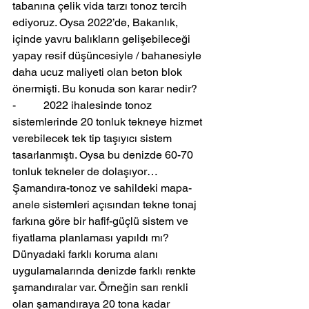
tabanına çelik vida tarzı tonoz tercih 
ediyoruz. Oysa 2022’de, Bakanlık, 
içinde yavru balıkların gelişebileceği 
yapay resif düşüncesiyle / bahanesiyle 
daha ucuz maliyeti olan beton blok 
önermişti. Bu konuda son karar nedir?
-          2022 ihalesinde tonoz 
sistemlerinde 20 tonluk tekneye hizmet 
verebilecek tek tip taşıyıcı sistem 
tasarlanmıştı. Oysa bu denizde 60-70 
tonluk tekneler de dolaşıyor… 
Şamandıra-tonoz ve sahildeki mapa-
anele sistemleri açısından tekne tonaj 
farkına göre bir hafif-güçlü sistem ve 
fiyatlama planlaması yapıldı mı? 
Dünyadaki farklı koruma alanı 
uygulamalarında denizde farklı renkte 
şamandıralar var. Örneğin sarı renkli 
olan şamandıraya 20 tona kadar 