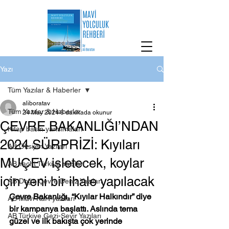
Yazı
Tüm Yazılar & Haberler
aliboratav
Tüm Yazılar & Haberler
24 May 2024
8 dakikada okunur
ÇEVRE BAKANLIĞI’NDAN
Kitap basın yansımaları
2024 SÜRPRİZİ: Kıyıları
AB Oksijen Yazıları
MUÇEV işletecek, koylar
AB Yacht Türkiye Yazıları
için yeni bir ihale yapılacak
AB Doğa Çevre Deniz Yazıları
Çevre Bakanlığı, “Kıyılar Halkındır” diye 
AB Mavi Kart yazıları
bir kampanya başlattı. Aslında tema 
AB Türkiye Gezi-Seyir Yazıları
güzel ve ilk bakışta çok yerinde 