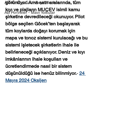
görünüyor. Ama satır aralarında, tüm 
AB Yurtdışı Gezi-Seyir Yazıları
kıyı ve plajların MUÇEV isimli kamu 
AB Portreler - Mavi Yolcular
şirketine devredileceği okunuyor. Pilot 
bölge seçilen Göcek’ten başlayarak 
tüm koylarda doğayı korumak için 
mapa ve tonoz sistemi kurulacağı ve bu 
sistemi işletecek şirketlerin ihale ile 
belirleneceği açıklanıyor. Deniz ve kıyı 
imkânlarının ihale koşulları ve 
ücretlendirmede nasıl bir sistem 
düşünüldüğü ise henüz bilinmiyor.
- 
24 
Mayıs 2024 Oksijen