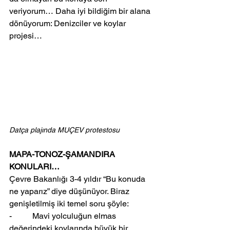
veriyorum… Daha iyi bildiğim bir alana 
dönüyorum: Denizciler ve koylar 
projesi…
Datça plajında MUÇEV protestosu
MAPA-TONOZ-ŞAMANDIRA 
KONULARI…
Çevre Bakanlığı 3-4 yıldır “Bu konuda 
ne yaparız” diye düşünüyor. Biraz 
genişletilmiş iki temel soru şöyle:
-          Mavi yolculuğun elmas 
değerindeki koylarında büyük bir 