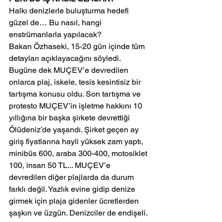
Halkı denizlerle buluşturma hedefi 
güzel de… Bu nasıl, hangi 
enstrümanlarla yapılacak?
Bakan Özhaseki, 15-20 gün içinde tüm 
detayları açıklayacağını söyledi.
Bugüne dek MUÇEV’e devredilen 
onlarca plaj, iskele, tesis kesintisiz bir 
tartışma konusu oldu. Son tartışma ve 
protesto MUÇEV’in işletme hakkını 10 
yıllığına bir başka şirkete devrettiği 
Ölüdeniz’de yaşandı. Şirket geçen ay 
giriş fiyatlarına hayli yüksek zam yaptı, 
minibüs 600, araba 300-400, motosiklet 
100, insan 50 TL... MUÇEV’e 
devredilen diğer plajlarda da durum 
farklı değil. Yazlık evine gidip denize 
girmek için plaja gidenler ücretlerden 
şaşkın ve üzgün. Denizciler de endişeli. 