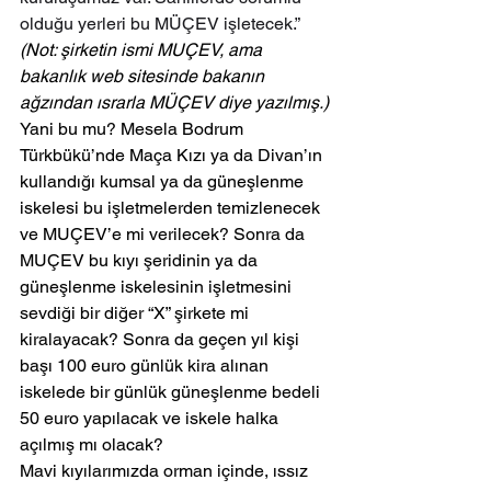
olduğu yerleri bu MÜÇEV işletecek.”
(Not: şirketin ismi MUÇEV, ama 
bakanlık web sitesinde bakanın 
ağzından ısrarla MÜÇEV diye yazılmış.)
Yani bu mu? Mesela Bodrum 
Türkbükü’nde Maça Kızı ya da Divan’ın 
kullandığı kumsal ya da güneşlenme 
iskelesi bu işletmelerden temizlenecek 
ve MUÇEV’e mi verilecek? Sonra da 
MUÇEV bu kıyı şeridinin ya da 
güneşlenme iskelesinin işletmesini 
sevdiği bir diğer “X” şirkete mi 
kiralayacak? Sonra da geçen yıl kişi 
başı 100 euro günlük kira alınan 
iskelede bir günlük güneşlenme bedeli 
50 euro yapılacak ve iskele halka 
açılmış mı olacak?
Mavi kıyılarımızda orman içinde, ıssız 