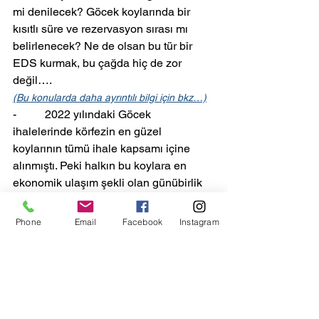
mi denilecek? Göcek koylarında bir 
kısıtlı süre ve rezervasyon sırası mı 
belirlenecek? Ne de olsan bu tür bir 
EDS kurmak, bu çağda hiç de zor 
değil….
(Bu konularda daha ayrıntılı bilgi için bkz…)
-          2022 yılındaki Göcek 
ihalelerinde körfezin en güzel 
koylarının tümü ihale kapsamı içine 
alınmıştı. Peki halkın bu koylara en 
ekonomik ulaşım şekli olan günübirlik 
gezi tekneleri ve hatta ticari yatlar bu 
koyları nasıl kullanacak? Yeni proje bu 
Phone
Email
Facebook
Instagram
konuda bir düzenleme yapıyor mu?
-          Başarısız ihalenin ardından 
bakanlık 22 Kasım 2022’de 
Sarıgerme’de amatör denizcilerin 
fikrinin sorulmadığı bir çalıştay 