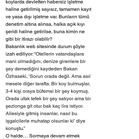
koylarda devletten habersiz işletme 
haline getirilmiş sayısız, tamamen kayıt 
ve yasa dışı işletme var. Bunların tümü 
denetim altına alınsa, halka açık kıyı 
şeridi haline getirilse, buna kimin ne 
gibi bir itirazı olabilir?
Bakanlık web sitesinde durum şöyle 
izah ediliyor:
 “Otellerin vatandaşlara 
mani olmadığını, denize girenlere bir 
şey demediğini kaydeden Bakan 
Özhaseki, ‘Sorun orada değil. Ama asıl 
mesele diğer tarafta. Bir koy bulmuşlar, 
3-4 kişi oraya büfemsi bir şey koymuş. 
Orada ufak tefek bir şey satıyor ama bir 
şezlonga git otur bak kaç lira istiyor. 
Ailesiyle gitmiş insanlar, nasıl bu 
işgalcilerle muhatap olsunlar ki’ diye 
konuştu.”
O halde… Sormaya devam etmek 