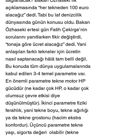
sağlanacak? Bakan Özhaseki ilk 
açıklamasında “her tekneden 100 euro 
alacağız” dedi. Tabi bu laf denizcilik 
dünyasında günün konusu oldu. Bakan 
Özhaseki ertesi gün Fatih Çekirge’nin 
sorularını yanıtlarken fikir değiştirdi, 
“tonaja göre ücret alacağız” dedi. Yani 
anlaşılan farklı tekneler için ücretin 
nasıl saptanacağı hâlâ tam belli değil. 
Bu konuda tüm dünya uygulamalarında 
kabul edilen 3-4 temel parametre var.  
En önemli parametre tekne motor HP 
gücüdür (ne kadar çok HP, o kadar çok 
olumsuz çevre etkisi diye 
düşünülmüştür). İkinci parametre fiziki 
ferahlık, yani tekne boyu, tekne ağırlığı 
ya da tekne grostonu (hacim ekstra 
konfordur). Üçüncü parametre tekne 
yaşı, sigorta değeri  olabilir (tekne 