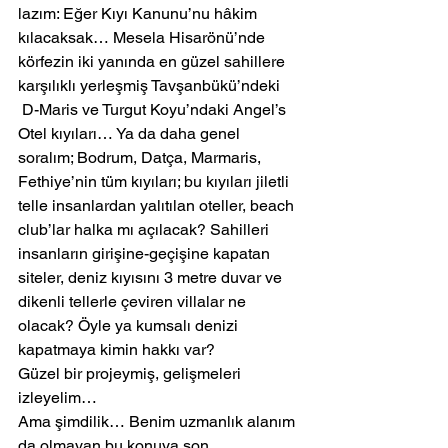
lazım: Eğer Kıyı Kanunu’nu hâkim 
kılacaksak… Mesela Hisarönü’nde 
körfezin iki yanında en güzel sahillere 
karşılıklı yerleşmiş Tavşanbükü’ndeki 
 D-Maris ve Turgut Koyu’ndaki Angel’s 
Otel kıyıları… Ya da daha genel 
soralım; Bodrum, Datça, Marmaris, 
Fethiye’nin tüm kıyıları; bu kıyıları jiletli 
telle insanlardan yalıtılan oteller, beach 
club’lar halka mı açılacak? Sahilleri 
insanların girişine-geçişine kapatan 
siteler, deniz kıyısını 3 metre duvar ve 
dikenli tellerle çeviren villalar ne 
olacak? Öyle ya kumsalı denizi 
kapatmaya kimin hakkı var?
Güzel bir projeymiş, gelişmeleri 
izleyelim…
Ama şimdilik… Benim uzmanlık alanım 
da olmayan bu konuya son 