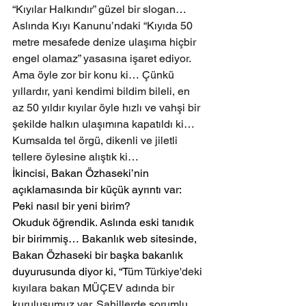
“Kıyılar Halkındır” güzel bir slogan… 
Aslında Kıyı Kanunu’ndaki “Kıyıda 50 
metre mesafede denize ulaşıma hiçbir 
engel olamaz” yasasına işaret ediyor. 
Ama öyle zor bir konu ki… Çünkü 
yıllardır, yani kendimi bildim bileli, en 
az 50 yıldır kıyılar öyle hızlı ve vahşi bir 
şekilde halkın ulaşımına kapatıldı ki… 
Kumsalda tel örgü, dikenli ve jiletli 
tellere öylesine alıştık ki…
İkincisi, Bakan Özhaseki’nin 
açıklamasında bir küçük ayrıntı var: 
Peki nasıl bir yeni birim?
Okuduk öğrendik. Aslında eski tanıdık 
bir birimmiş… Bakanlık web sitesinde, 
Bakan Özhaseki bir başka bakanlık 
duyurusunda diyor ki, “T
üm Türkiye'deki 
kıyılara bakan MÜÇEV adında bir 
kuruluşumuz var. Sahillerde sorumlu 