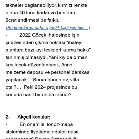
tekneler bağlanabiliyor, kırmızı renkte 
olana 40 tona kadar ve bunların 
ücretlendirmesi de farklı.
(Bu konularda daha ayrıntılı bilgi için bkz…)
-          2022 Göcek ihalesinde işin 
şirazesinden çıkma noktası “ihaleyi 
alanlara bazı kıyı tesisleri kurma hakkı” 
tanınmış olmasıydı. Yani kıyıda orman 
kesilecek-düzenlenecek, önce 
malzeme deposu ve personel barakası 
yapılacak… Sonra bungalov, villa, 
otel?…  Peki 2024 projesinde bu 
konuda nasıl bir önlem alındı?
2-      
Akçeli konular:
-          En önemlisi tonoz-mapa 
sisteminde fiyatlama adaleti nasıl 