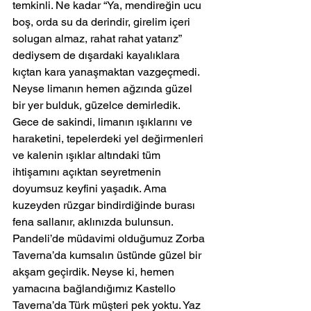
temkinli. Ne kadar “Ya, mendireğin ucu 
boş, orda su da derindir, girelim içeri 
solugan almaz, rahat rahat yatarız” 
dediysem de dışardaki kayalıklara 
kıçtan kara yanaşmaktan vazgeçmedi. 
Neyse limanın hemen ağzında güzel 
bir yer bulduk, güzelce demirledik. 
Gece de sakindi, limanın ışıklarını ve 
haraketini, tepelerdeki yel değirmenleri 
ve kalenin ışıklar altındaki tüm 
ihtişamını açıktan seyretmenin 
doyumsuz keyfini yaşadık. Ama 
kuzeyden rüzgar bindirdiğinde burası 
fena sallanır, aklınızda bulunsun.
Pandeli’de müdavimi olduğumuz Zorba 
Taverna’da kumsalın üstünde güzel bir 
akşam geçirdik. Neyse ki, hemen 
yamacına bağlandığımız Kastello 
Taverna’da Türk müşteri pek yoktu. Yaz 