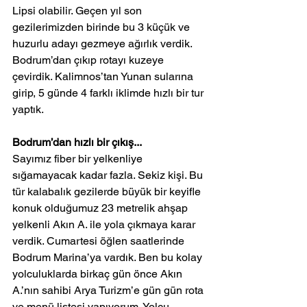
Lipsi olabilir. Geçen yıl son 
gezilerimizden birinde bu 3 küçük ve 
huzurlu adayı gezmeye ağırlık verdik.
Bodrum’dan çıkıp rotayı kuzeye 
çevirdik. Kalimnos’tan Yunan sularına 
girip, 5 günde 4 farklı iklimde hızlı bir tur 
yaptık.
Bodrum’dan hızlı bir çıkış...
Sayımız fiber bir yelkenliye 
sığamayacak kadar fazla. Sekiz kişi. Bu 
tür kalabalık gezilerde büyük bir keyifle 
konuk olduğumuz 23 metrelik ahşap 
yelkenli Akın A. ile yola çıkmaya karar 
verdik. Cumartesi öğlen saatlerinde 
Bodrum Marina’ya vardık. Ben bu kolay 
yolculuklarda birkaç gün önce Akın 
A.’nın sahibi Arya Turizm’e gün gün rota 
ve menü listesi yapıyorum. Yolcu 