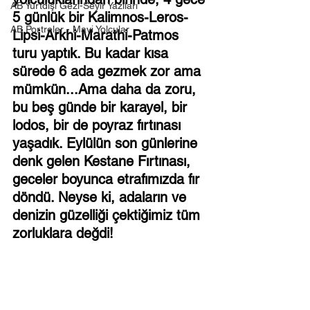
AB Yurtdışı Gezi-Seyir Yazıları
5 günlük bir Kalimnos-Leros-
AB Portreler - Mavi Yolcular
Lipsi-Arkhi-Marathi-Patmos 
turu yaptık. Bu kadar kısa 
sürede 6 ada gezmek zor ama 
mümkün...Ama daha da zoru, 
bu beş günde bir karayel, bir 
lodos, bir de poyraz fırtınası 
yaşadık. Eylülün son günlerine 
denk gelen Kestane Fırtınası, 
geceler boyunca etrafımızda fır 
döndü. Neyse ki, adaların ve 
denizin güzelliği çektiğimiz tüm 
zorluklara değdi!