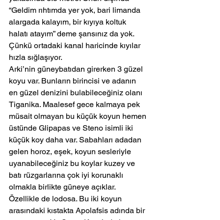
“Geldim rıhtımda yer yok, bari limanda 
alargada kalayım, bir kıyıya koltuk 
halatı atayım” deme şansınız da yok. 
Çünkü ortadaki kanal haricinde kıyılar 
hızla sığlaşıyor.
Arki’nin güneybatıdan girerken 3 güzel 
koyu var. Bunların birincisi ve adanın 
en güzel denizini bulabileceğiniz olanı 
Tiganika. Maalesef gece kalmaya pek 
müsait olmayan bu küçük koyun hemen 
üstünde Glipapas ve Steno isimli iki 
küçük koy daha var. Sabahları adadan 
gelen horoz, eşek, koyun sesleriyle 
uyanabileceğiniz bu koylar kuzey ve 
batı rüzgarlarına çok iyi korunaklı 
olmakla birlikte güneye açıklar. 
Özellikle de lodosa. Bu iki koyun 
arasındaki kıstakta Apolafsis adında bir 