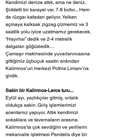
Kendimizi denize attık, ama ne deniz. 
Şiddetli bir karayel var. 7-8 bofor... Hem 
de rüzgar kafadan geliyor. Yelken 
açmaya kalksak zigzag çizmemiz ve 3 
saatlik yolu iyice uzatmamız gerekecek. 
“Hayırlısı” dedik ve 2-4 metrelik 
dalgaları göğüsledik…
Çamaşır makinesinde yuvarlanırcasına 
gittiğimiz üçbuçuk saatin ardından 
Kalimnos’un merkezi Pothia Limanı’na 
girdik.
Sakin bir Kalimnos-Leros turu...
Eylül ayı, yazlıkçılar gitmiş, ortalık 
oldukça sakin. Giriş işlemlerimizi 
acentamız yapıyor. Attık kendimizi 
sokaklara ve tavernaların arasına. 
Kalimnos’ta çok sevdiğim ve yerlilerin 
mekanıaile işletmesi Pandelis diye bir 