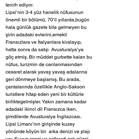
tercih ediyor.
Lipsi’nin 3-4 yüz hanelik nüfusunun 
önemli bir bölümü, 70’li yıllarda,bugün 
hala günlük gazete bile gelmeyen bu 
şirin adadaki evlerini,emekli 
Fransızlara ve İtalyanlara kiralayıp, 
hatta sonra da satıp  Avusturalya’ya 
göç etmiş. Bir müddet gurbette kalan bu 
nüfus, turizmin de canlanmasından 
cesaret alarak yavaş yavaş adalarına 
geri dönmeye başlamış. Bu arada, 
çantalarında özellikle Anglo-Sakson 
turistlere hitap eden yeni bir kültürle 
birliktegelmişler. Yakın zamana kadar 
adadaki ikinci dil Fransızca iken, 
şimdilerde Avusturalya İngilazcası.
Lipsi Limanı’nın girişinde kuzey 
yönünde köyün bir  arka denizi ve plajı 
var. Suyun rengi ve nefaseti çok güzel 