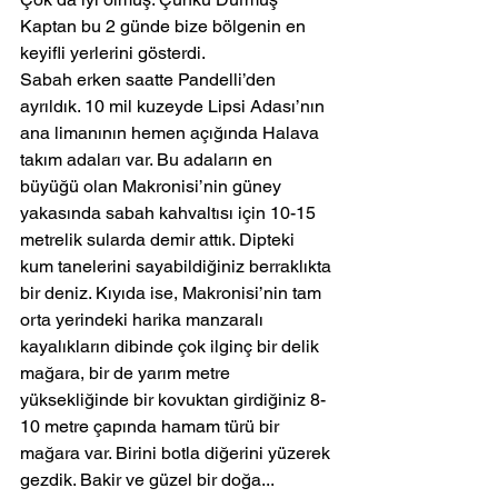
Kaptan bu 2 günde bize bölgenin en 
keyifli yerlerini gösterdi.
Sabah erken saatte Pandelli’den 
ayrıldık. 10 mil kuzeyde Lipsi Adası’nın 
ana limanının hemen açığında Halava 
takım adaları var. Bu adaların en 
büyüğü olan Makronisi’nin güney 
yakasında sabah kahvaltısı için 10-15 
metrelik sularda demir attık. Dipteki 
kum tanelerini sayabildiğiniz berraklıkta 
bir deniz. Kıyıda ise, Makronisi’nin tam 
orta yerindeki harika manzaralı 
kayalıkların dibinde çok ilginç bir delik 
mağara, bir de yarım metre 
yüksekliğinde bir kovuktan girdiğiniz 8-
10 metre çapında hamam türü bir 
mağara var. Birini botla diğerini yüzerek 
gezdik. Bakir ve güzel bir doğa...