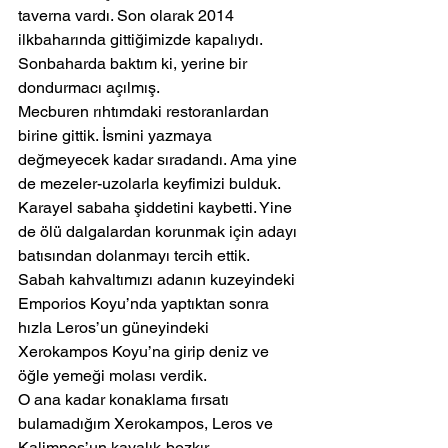
taverna vardı. Son olarak 2014 
ilkbaharında gittiğimizde kapalıydı. 
Sonbaharda baktım ki, yerine bir 
dondurmacı açılmış.
Mecburen rıhtımdaki restoranlardan 
birine gittik. İsmini yazmaya 
değmeyecek kadar sıradandı. Ama yine 
de mezeler-uzolarla keyfimizi bulduk.
Karayel sabaha şiddetini kaybetti. Yine 
de ölü dalgalardan korunmak için adayı 
batısından dolanmayı tercih ettik. 
Sabah kahvaltımızı adanın kuzeyindeki 
Emporios Koyu’nda yaptıktan sonra 
hızla Leros’un güneyindeki 
Xerokampos Koyu’na girip deniz ve 
öğle yemeği molası verdik.
O ana kadar konaklama fırsatı 
bulamadığım Xerokampos, Leros ve 
Kalimnos’un kayalık-bozkır 