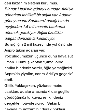
geri kazanım sistemi kurulmuş.
Bir not: Lipsi’nin güney ucundan Arki’ye 
dönerken tehlikeli bir sığlık var. Adanın 
güney ucunu KoulouraAdacığı’nın da 
açığından 1.5 mil mesafe bırakarak 
dönmek gerekiyor. Sığlık özellikle 
dalgalı denizde farkedilmiyor.
Bu sığlığın 2 mil kuzeyinde yol üstünde 
Aspro takım adaları var.  
Yolculuğumuzun üçüncü günü hava süt 
liman. Durmuş kaptan “Şimdi orda 
harika bir deniz vardır, öğle yemeğimizi 
Aspro’da yiyelim, sonra Arki’ye geçeriz” 
dedi.
Gittik. Yaklaşırken, yüzlerce metre 
uzaktan, adalar arasındaki dar geçitte 
gördüğümüz turkuvaz renkli deniz 
gerçekten büyüleyiciydi. Sakin bir 
havada muazzam bir durak noktası. 