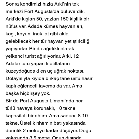
Sonra kendimizi hızla Arki’nin tek 
merkezi Port Augusta’da buluverdik.
Arki’de kışları 50, yazları 150 kişilik bir 
nüfus var. Adada kümes hayvanları, 
keçi, koyun, inek, at gibi akla 
gelebilecek her tür hayvan yetiştiriciliği 
yapıyorlar. Bir de ağırlıklı olarak 
yelkenci turist ağırlıyorlar. Arki, 12 
Adalar turu yapan filotillaların 
kuzeydoğudaki en uç uğrak noktası. 
Dolayısıyla kıyıda birkaç tane üstü hasır 
kaplı eğlenceli taverna da var. Ama 
başka hiçbirşey yok.
Bir de Port Augusta Limanı’nda her 
türlü havaya korunaklı, 10 tekne 
kapasiteli bir rıhtım. Ama sadece 8-10 
tekne. Üstelik rıhtımın batı yakasında 
derinlik 2 metreye kadar düşüyor. Doğu 
yakasında 3.5 metre. Onun dışında 