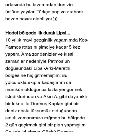
ortasında bu tavernadan denizin 
üstüne yayılan Türkçe pop ve arabesk 
bazen bayıcı olabiliyor.)))
Hedef bölgede ilk durak Lipsi...
10 yıllık mavi gezginlik yaşamımda Kos-
Patmos rotasını şimdiye kadar 5 kez 
yaptım. Ama zor denizler ve kısıtlı 
zamanlar nedeniyle Patmos’un 
doğusundaki Lipsi-Arki-Marathi 
bölgesine hiç gitmemiştim. Bu 
yolculukta ekip arkadaşlarım da 
mümkün olduğunca fazla yer görmek 
istediklerinden ve Akın A. gibi dayanıklı 
bir tekne ile Durmuş Kaptan gibi bir 
deniz dostu lüksümüz olduğundan 
sınırlı zamanımıza rağmen bu bölgede 
2 gün geçirmek gibi bir plan yapmıştım. 
Çok da iyi olmuş. Çünkü Durmuş 