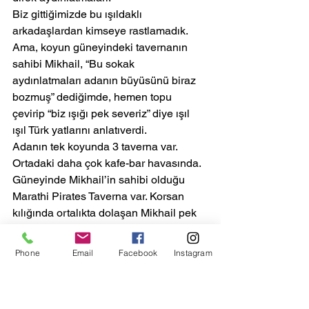
Biz gittiğimizde bu ışıldaklı 
arkadaşlardan kimseye rastlamadık. 
Ama, koyun güneyindeki tavernanın 
sahibi Mikhail, “Bu sokak 
aydınlatmaları adanın büyüsünü biraz 
bozmuş” dediğimde, hemen topu 
çevirip “biz ışığı pek severiz” diye ışıl 
ışıl Türk yatlarını anlatıverdi.
Adanın tek koyunda 3 taverna var. 
Ortadaki daha çok kafe-bar havasında. 
Güneyinde Mikhail’in sahibi olduğu 
Marathi Pirates Taverna var. Korsan 
kılığında ortalıkta dolaşan Mikhail pek 
sempatik. Pek doğrucu (örneğin ne 
taze, ne donmuş hemen söylüyor, hiç 
Phone
Email
Facebook
Instagram
yalan yok). Ama mutfağında pek iş 
olduğunu da söyleyemem. Av yasağı 
vardı, neredeyse tüm deniz ürünleri 