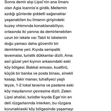
Sonra demir alıp Lipsi’nin ana limanı 
olan Agia Ioannis’e girdik. Meltemin 
azdığı günlerde şiddetli sağanaklar 
yaşanabilen bu limanın girişindeki 
kuzey rıhtımında konaklanabiliyor, 
ortasında iki yanına da demirlenebilen 
uzun bir iskele var. Tabii ki iskelenin 
doğu yamacı daha güvenilir bir 
demirleme yeri. Kıyıda sempatik 
tavernalar, turistik dükkanlar dizili. Ama 
asıl güzel yeri kıyının arkasındaki eski 
köy bölgesi. Bakkal amcası, kuaförü, 
küçük bir banka ve posta binası, sinekli 
kasap, fakir manav, tuhafiyeci yaşlı 
teyze, 1-2 lokal taverna ve pastane eski 
köy meydanının çevresine dizili. Zaten 
Lipsi ahalisi, turistler kıyıda Ege’nin en 
deli rüzgarlarında inlerken, bu rüzgara 
korunaklıeski köy bölgesinde yaşamayı 