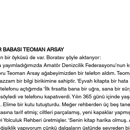
İR BABASI TEOMAN ARSAY
ın bir öyküsü de var. Boratav şöyle aktarıyor:
a yayımladığımızda Amatör Denizcilik Federasyonu’nun k
ru Teoman Arsay ağabeyimizden bir telefon aldım. Teo
muazzam bir bilgi birikimine sahiptir. ‘Eyvah kitapta bir hata
elefonu açtığımda ‘İlk fırsatta bana bir uğra, sana bir sürp
 söyledi ve telefonu kapatıverdi. Yılın 365 günü içinde yaş
. Elime bir kutu tutuşturdu. Meğer rehberden üç beş tane 
stasına tarif etmiş; ciltleri parçalamış, yeni kapaklar yapmış
avi Yolculuk Rehberi üretmişler. ‘Senin kitap harika olmuş.
eğişiklik yapıyorum çünkü dalgaların üstünde seyreden bi