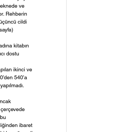
 teknede ve 
or. Rehberin 
üçüncü cildi 
sayfa) 
dına kitabın 
ıcı dostu 
ılan ikinci ve 
50’den 540’a 
 yapılmadı. 
Ancak 
u çerçevede 
 bu 
iğinden ibaret 