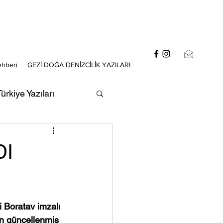
ehberi
GEZİ DOĞA DENİZCİLİK YAZILARI
ürkiye Yazıları
zıları
DI
i Boratav imzalı 
in güncellenmiş 