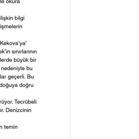
kle okura 
işkin bilgi 
işmelerin 
 Kekova’ya’ 
’in sınırlarının 
erde büyük bir 
 nedeniyle bu 
lar geçerli. Bu 
e doğuya doğru 
rüyor. Tecrübeli 
r. Denizcinin 
en temin 