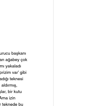
urucu başkanı 
man ağabey çok 
 mı yakaladı 
rizim var’ gibi 
adığı teknesi 
aldırmış, 
lar, bir kutu 
 Ama izin 
r teknede bu 