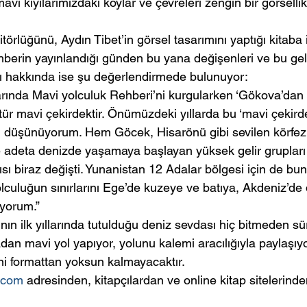
avi kıyılarımızdaki koylar ve çevreleri zengin bir görselli
rlüğünü, Aydın Tibet’in görsel tasarımını yaptığı kitaba il
ehberin yayınlandığı günden bu yana değişenleri ve bu gel
ı hakkında ise şu değerlendirmede bulunuyor:
nlarında Mavi yolculuk Rehberi’ni kurgularken ‘Gökova’dan
tür mavi çekirdektir. Önümüzdeki yıllarda bu ‘mavi çekirdek
i düşünüyorum. Hem Göcek, Hisarönü gibi sevilen körfezl
 adeta denizde yaşamaya başlayan yüksek gelir grupları
ısı biraz değişti. Yunanistan 12 Adalar bölgesi için de bun
olculuğun sınırlarını Ege’de kuzeye ve batıya, Akdeniz’d
yorum.”
nın ilk yıllarında tutulduğu deniz sevdası hiç bitmeden sü
an mavi yol yapıyor, yolunu kalemi aracılığıyla paylaşıyo
eni formattan yoksun kalmayacaktır.
.com
 adresinden, kitapçılardan ve online kitap sitelerind