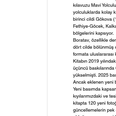
kılavuzu Mavi Yolculu
yolculuklarda kolay k
birinci cildi Gökova 
Fethiye-Göcek, Kalka
bölgelerini kapsıyor.
Boratav, özellikle d
dört cilde bölünmüş o
formata uluslararası k
Kitabın 2019 yılındak
üçüncü baskılarında 
yükselmişti. 2025 bas
Ancak eklenen yeni bi
Yeni basımda kapsam 
kıyılarımızdaki ve te
kitapta 120 yeni fotoğ
güncellemelerin pek ç