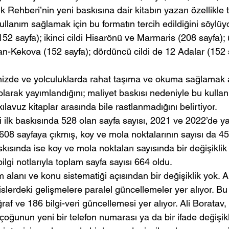
k Rehberi’nin yeni baskısına dair kitabın yazarı özellikle
ullanım sağlamak için bu formatın tercih edildiğini söylüy
(152 sayfa); ikinci cildi Hisarönü ve Marmaris (208 sayfa); 
n-Kekova (152 sayfa); dördüncü cildi de 12 Adalar (152 
enizde ve yolculuklarda rahat taşıma ve okuma sağlamak a
larak yayımlandığını; maliyet baskısı nedeniyle bu kullan
ılavuz kitaplar arasında bile rastlanmadığını belirtiyor.
i ilk baskısında 528 olan sayfa sayısı, 2021 ve 2022’de yap
608 sayfaya çıkmış, koy ve mola noktalarının sayısı da 4
kısında ise koy ve mola noktaları sayısında bir değişiklik
lgi notlarıyla toplam sayfa sayısı 664 oldu.
alanı ve konu sistematiği açısından bir değişiklik yok. 
sislerdeki gelişmelere paralel güncellemeler yer alıyor. B
raf ve 186 bilgi-veri güncellemesi yer alıyor. Ali Boratav,
oğunun yeni bir telefon numarası ya da bir ifade değişikl