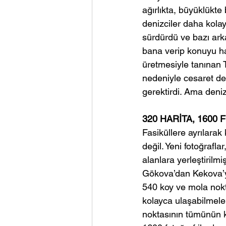
ağırlıkta, büyüklükte
denizciler daha kolay 
sürdürdü ve bazı ark
bana verip konuyu ha
üretmesiyle tanınan T
nedeniyle cesaret de
gerektirdi. Ama deni
320 HARİTA, 1600
Fasiküllere ayrılarak
değil. Yeni fotoğraflar,
alanlara yerleştirilmiş
Gökova’dan Kekova’ya
540 koy ve mola nokta
kolayca ulaşabilmele
noktasının tümünün k