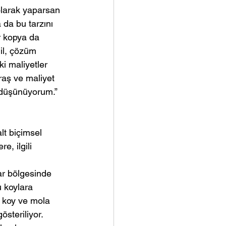
 olarak yaparsan 
 da bu tarzını 
r kopya da 
il, çözüm 
i maliyetler 
aş ve maliyet 
 düşünüyorum.”
lt biçimsel 
e, ilgili 
ar bölgesinde 
u koylara 
 koy ve mola 
steriliyor. 