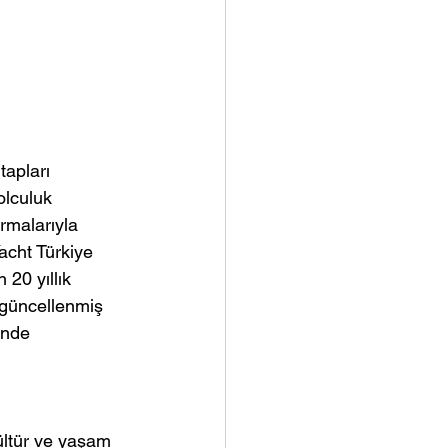
tapları 
olculuk 
ırmalarıyla 
Yacht Türkiye 
20 yıllık 
ı güncellenmiş 
inde 
ültür ve yaşam 