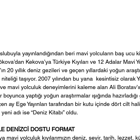
slubuyla yayınlandığından beri mavi yolcuların baş ucu ki
ökova’dan Kekova’ya Türkiye Kıyıları ve 12 Adalar Mavi Y
ın 20 yıllık deniz gezileri ve geçen yıllardaki yoğun araşt
z niteliği taşıyor. 2007 yılından bu yana  kesintisiz olarak 
 ve mavi yolculuk deneyimlerini kaleme alan Ali Boratav’ın 
lar boyunca yaptığı yoğun araştırmalar ışığında hazırladığ
n ay Ege Yayınları tarafından bir kutu içinde dört cilt hal
yeni adı ise “Deniz Kitabı” oldu.
E DENİZCİ DOSTU FORMAT
mavi yolculuk kıyılarımızın deniz, seyir, tarih, lezzet, k