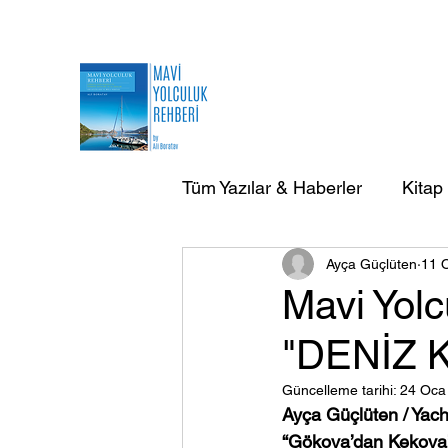
Tüm Yazılar & Haberler
Kitap
Ayça Güçlüten
11 
AB Doğa Çevre Deniz Yazılar
Mavi Yolc
"DENİZ 
AB Yurtdışı Gezi-Seyir Yazıla
Güncelleme tarihi:
24 Oca
Ayça Güçlüten / Yacht
“Gökova’dan Kekova’y