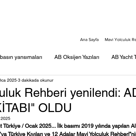
Ana Sayfa
Mavi Yolculuk R
 basın yansımaları
AB Oksijen Yazıları
AB Yacht T
Oca 2025
3 dakikada okunur
ı
AB Mavi Kart yazıları
AB Türkiye Gezi-Seyir Ya
uluk Rehberi yenilendi: A
KİTABI" OLDU
rı
AB Portreler - Mavi Yolcular
 2025
 Türkiye / Ocak 2025... İlk basımı 2019 yılında yapılan Al
a Türkiye Kıyıları ve 12 Adalar Mavi Yolculuk Rehberi”n