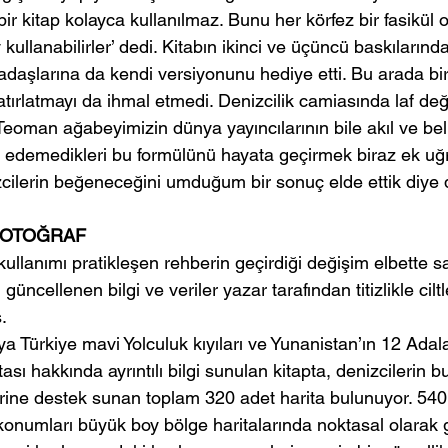
 bir kitap kolayca kullanılmaz. Bunu her körfez bir fasikül
kullanabilirler’ dedi. Kitabın ikinci ve üçüncü baskılarında
adaşlarına da kendi versiyonunu hediye etti. Bu arada bi
tırlatmayı da ihmal etmedi. Denizcilik camiasında laf değ
eoman ağabeyimizin dünya yayıncılarının bile akıl ve belk
 edemedikleri bu formülünü hayata geçirmek biraz ek uğr
zcilerin beğeneceğini umduğum bir sonuç elde ettik diye
 FOTOĞRAF
 kullanımı pratikleşen rehberin geçirdiği değişim elbette sa
 güncellenen bilgi ve veriler yazar tarafından titizlikle ciltler
.
 Türkiye mavi Yolculuk kıyıları ve Yunanistan’ın 12 Adal
sı hakkında ayrıntılı bilgi sunulan kitapta, denizcilerin b
rine destek sunan toplam 320 adet harita bulunuyor. 540
onumları büyük boy bölge haritalarında noktasal olarak gö