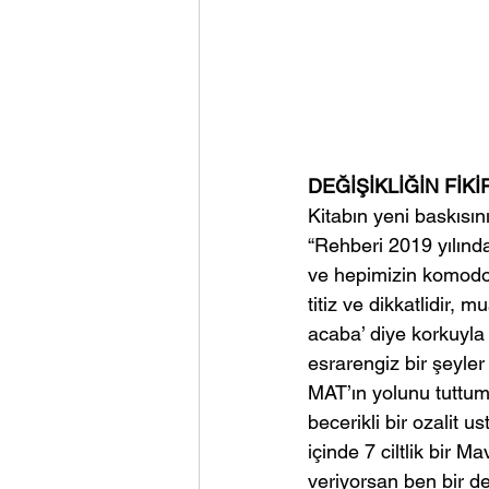
DEĞİŞİKLİĞİN FİK
Kitabın yeni baskısın
“Rehberi 2019 yılınd
ve hepimizin komodo
titiz ve dikkatlidir, 
acaba’ diye korkuyla t
esrarengiz bir şeyler
MAT’ın yolunu tuttum
becerikli bir ozalit u
içinde 7 ciltlik bir M
veriyorsan ben bir d