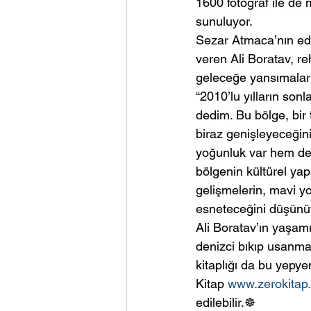
1600 fotoğraf ile de m
sunuluyor.
Sezar Atmaca’nın editö
veren Ali Boratav, r
geleceğe yansımalar
“2010’lu yılların so
dedim. Bu bölge, bir 
biraz genişleyeceğin
yoğunluk var hem de
bölgenin kültürel yap
gelişmelerin, mavi y
esneteceğini düşünü
Ali Boratav’ın yaşamı
denizci bıkıp usanmad
kitaplığı da bu yepy
Kitap 
www.zerokitap
edilebilir.☸