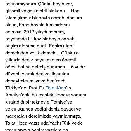
hatırlamıyorum. Çünkü beyin zor, 
gizemli ve çok sihirli bir konu… Hep 
istemişimdir; bir beyin cerrahı dostum 
olsun, bana beynin tüm sırlarını 
anlatsın. 2012 yılıydı sanırım, 
hayatımda ilk kez bir beyin cerrahı 
erişim alanıma girdi. ‘Erişim alanı’ 
demek denizcilik demek… Çünkü o 
yıllarda deniz hayatımın en önemli 
öğesi haline gelmiş durumda… 6 yıldır 
düzenli olarak denizcilik anıları, 
deneyimlerimi yazdığım Yacht 
Türkiye’de, Prof. Dr. 
Talat Kırış
’ın 
Antalya’daki bir mesleki kongre sonrası 
kiraladığı bir tekneyle Fethiye’ye 
yolculuğunda yediği deniz dayağı ve 
maceraları dergimizde yayınlanmıştı. 
Talat Hoca yazısında Yacht Türkiye’de 
yayınlanmış benim yazılara da 