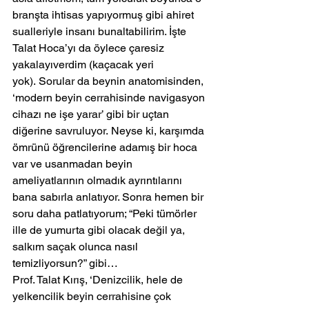
branşta ihtisas yapıyormuş gibi ahiret 
sualleriyle insanı bunaltabilirim. İşte 
Talat Hoca’yı da öylece çaresiz 
yakalayıverdim (kaçacak yeri 
yok). Sorular da beynin anatomisinden, 
‘modern beyin cerrahisinde navigasyon 
cihazı ne işe yarar’ gibi bir uçtan 
diğerine savruluyor. Neyse ki, karşımda 
ömrünü öğrencilerine adamış bir hoca 
var ve usanmadan beyin 
ameliyatlarının olmadık ayrıntılarını 
bana sabırla anlatıyor. Sonra hemen bir 
soru daha patlatıyorum; “Peki tümörler 
ille de yumurta gibi olacak değil ya, 
salkım saçak olunca nasıl 
temizliyorsun?” gibi…
Prof. Talat Kırış, ‘Denizcilik, hele de 
yelkencilik beyin cerrahisine çok 