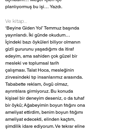
planlıyormuş bu işi… Yazdı.
Ve kitap… 
‘Beyine Giden Yol’ Temmuz başında 
yayınlandı. İki günde okudum… 
İçindeki bazı öyküleri biliyor olmanın 
gizli gururunu yaşadığımı da itiraf 
edeyim, ama sahiden çok güzel bir 
mesleki ve toplumsal tarih 
çalışması. Talat Hoca, mesleğinin 
zirvesindeki tıp insanlarımız arasında. 
Tababette reklam, övgü olmaz, 
ayrıntılara girmiyoruz. Bu konuda 
kişisel bir deneyim deseniz, o da tuhaf 
bir öykü; Ağabeyimin boyun fıtığını ona 
ameliyat ettirdim, benim boyun fıtığımı 
ameliyat edecekti, elinden kaçtım, 
şimdilik idare ediyorum. Ve tekrar eline 