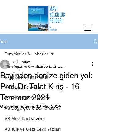
Yazı
Tüm Yazılar & Haberler
aliboratav
Tüm Yazılar & Haberler
5 Şub 2024
6 dakikada okunur
Beyinden denize giden yol:
Kitap basın yansımaları
Prof. Dr. Talat Kırış - 16
AB Oksijen Yazıları
Temmuz 2021
AB Yacht Türkiye Yazıları
Güncelleme tarihi:
16 Mar 2024
AB Doğa Çevre Deniz Yazıları
AB Mavi Kart yazıları
AB Türkiye Gezi-Seyir Yazıları