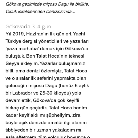
Gökova gezimizde miçosu Dagu ile birlikte, 
Okluk iskelelerinden Denizkızı'nda...
Gökova’da 3-4 gün…
Yıl 2019, Haziran’ın ilk günleri. Yacht 
Türkiye dergisi yöneticileri ve yazarları 
‘yaza merhaba’ demek için Gökova’da 
buluştuk. Ben Talat Hoca’nın teknesi 
Seyyale’deyim. Yazarlar buluşmamız 
bitti, ama denizi özlemişiz, Talat Hoca 
ve o sıralar ilk seferini yapmakta olan 
geleceğin miçosu Dagu (henüz 6 aylık 
bir Labrador ve 25-30 kiloydu) yola 
devam ettik, Gökova’da çok keyifli 
birkaç gün geçirdik. Talat Hoca benim 
kadar keyif aldı mı şüpheliyim, zira 
böyle açık denizde amatör ilgi alanım 
tıbbiyeden bir uzman yakaladım mı, 
asla affetmem, tüm yolculuk boyunca o 