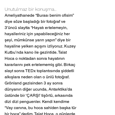
Unutulmaz bir konuşma...
Ameliyathanede “Burası benim ofisim” 
diye söze başladığı bir fotoğraf ve 
3’üncü slaytta “Hayatı ertelemeyin, 
hayalleriniz için yapabileceğiniz her 
şeyi, mümkünse yarın yapın” diye bir 
hayaline yelken açışını izliyoruz. Kuzey 
Kutbu’nda kano ile gezintide. Talat 
Hoca o noktadan sonra hayatının 
kararlarını pek ertelememiş gibi. Birkaç 
slayt sonra TEDx toplantısında şiddetli 
alkışlara neden olan o ünlü fotoğraf. 
Grönland gezisinden 3 ay sonra 
dünyanın diğer ucunda, Antarktika’da 
üstünde bir ‘ÇARŞI’ tişörtü, arkasında 
dizi dizi penguenler. Kendi kendime 
“Vay canına, bu hoca sahiden başka tür 
bir hoca” dedim. Talat Hoca, o günlerde 