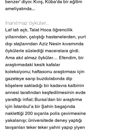
benzer’ diyor. Kırış, Küba'da bir eğitim 
ameliyatında...
İnanılmaz öyküler…
Laf lafı açtı, Talat Hoca öğrencilik 
yıllarından, çalıştığı hastanelerden, yurt 
dışı stajlarından Aziz Nesin kıvamında 
öykülerle süslediği maceralara girdi. 
Ama akıl almaz öyküler… Efendim, bir 
araştırmadaki kesik kafalar 
koleksiyonu; haftasonu araştırması için 
gazeteye sarıp buzdolabında dip 
köşelere sakladığı bir kadavra kalbinin 
annesi tarafından keşfedilmesinin evde 
yarattığı infial; Bursa’dan bir araştırma 
için İstanbul’a bir Şahin bagajında 
naklettiği 200 sıçanla polis çevirmesine 
yakalanışı; üniversitede deney yaptığı 
tavşanları teker teker yahni yapıp yiyen 