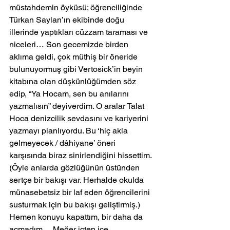
müstahdemin öyküsü; öğrenciliğinde 
Türkan Saylan’ın ekibinde doğu 
illerinde yaptıkları cüzzam taraması ve 
niceleri… Son gecemizde birden 
aklıma geldi, çok müthiş bir öneride 
bulunuyormuş gibi Vertosick’in beyin 
kitabına olan düşkünlüğümden söz 
edip, “Ya Hocam, sen bu anılarını 
yazmalısın” deyiverdim. O aralar Talat 
Hoca denizcilik sevdasını ve kariyerini 
yazmayı planlıyordu. Bu ‘hiç akla 
gelmeyecek / dâhiyane’ öneri 
karşısında biraz sinirlendiğini hissettim. 
(Öyle anlarda gözlüğünün üstünden 
sertçe bir bakışı var. Herhalde okulda 
münasebetsiz bir laf eden öğrencilerini 
susturmak için bu bakışı geliştirmiş.) 
Hemen konuyu kapattım, bir daha da 
açmadım… Meğer içten içe 