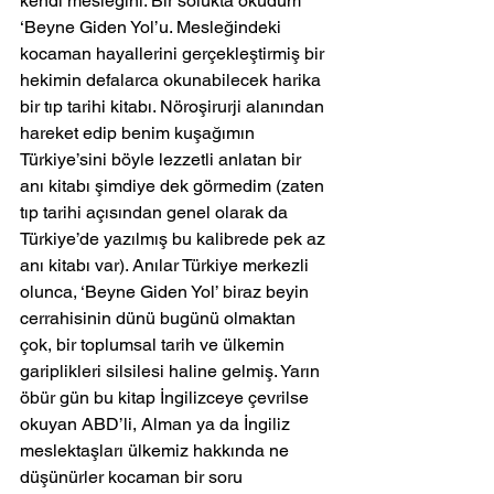
kendi mesleğini. Bir solukta okudum 
‘Beyne Giden Yol’u. Mesleğindeki 
kocaman hayallerini gerçekleştirmiş bir 
hekimin defalarca okunabilecek harika 
bir tıp tarihi kitabı. Nöroşirurji alanından 
hareket edip benim kuşağımın 
Türkiye’sini böyle lezzetli anlatan bir 
anı kitabı şimdiye dek görmedim (zaten 
tıp tarihi açısından genel olarak da 
Türkiye’de yazılmış bu kalibrede pek az 
anı kitabı var). Anılar Türkiye merkezli 
olunca, ‘Beyne Giden Yol’ biraz beyin 
cerrahisinin dünü bugünü olmaktan 
çok, bir toplumsal tarih ve ülkemin 
gariplikleri silsilesi haline gelmiş. Yarın 
öbür gün bu kitap İngilizceye çevrilse 
okuyan ABD’li, Alman ya da İngiliz 
meslektaşları ülkemiz hakkında ne 
düşünürler kocaman bir soru 