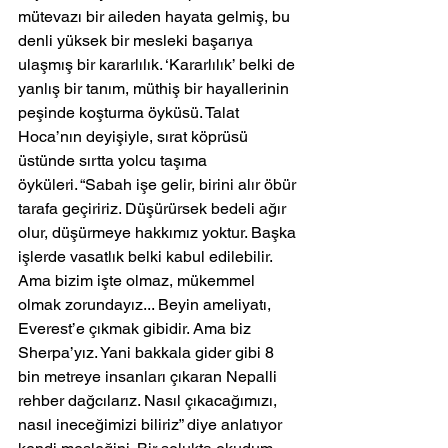
mütevazı bir aileden hayata gelmiş, bu 
denli yüksek bir mesleki başarıya 
ulaşmış bir kararlılık. ‘Kararlılık’ belki de 
yanlış bir tanım, müthiş bir hayallerinin 
peşinde koşturma öyküsü. Talat 
Hoca’nın deyişiyle, sırat köprüsü 
üstünde sırtta yolcu taşıma 
öyküleri. “Sabah işe gelir, birini alır öbür 
tarafa geçiririz. Düşürürsek bedeli ağır 
olur, düşürmeye hakkımız yoktur. Başka 
işlerde vasatlık belki kabul edilebilir. 
Ama bizim işte olmaz, mükemmel 
olmak zorundayız... Beyin ameliyatı, 
Everest’e çıkmak gibidir. Ama biz 
Sherpa’yız. Yani bakkala gider gibi 8 
bin metreye insanları çıkaran Nepalli 
rehber dağcılarız. Nasıl çıkacağımızı, 
nasıl ineceğimizi biliriz” diye anlatıyor 