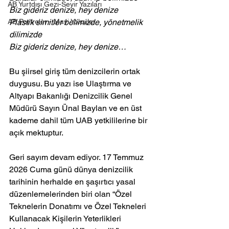
AB Yurtdışı Gezi-Seyir Yazıları
Biz gideriz denize, hey denize
AB Portreler - Mavi Yolcular
Plastik simitler belimizde, yönetmelik 
dilimizde
Biz gideriz denize, hey denize…
Bu şiirsel giriş tüm denizcilerin ortak 
duygusu. Bu yazı ise Ulaştırma ve 
Altyapı Bakanlığı Denizcilik Genel 
Müdürü Sayın Ünal Baylan ve en üst 
kademe dahil tüm UAB yetkililerine bir 
açık mektuptur.
Geri sayım devam ediyor. 
17 Temmuz 
2026 Cuma günü dünya denizcilik 
tarihinin herhalde en şaşırtıcı yasal 
düzenlemelerinden biri olan “Özel 
Teknelerin Donatımı ve Özel Tekneleri 
Kullanacak Kişilerin Yeterlikleri 