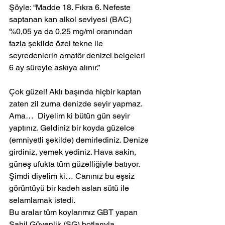
Şöyle: “Madde 18. Fıkra 6. Nefeste 
saptanan kan alkol seviyesi (BAC) 
%0,05 ya da 0,25 mg/ml oranından 
fazla şekilde özel tekne ile 
seyredenlerin amatör denizci belgeleri 
6 ay süreyle askıya alınır.”
Çok güzel! Aklı başında hiçbir kaptan 
zaten zil zurna denizde seyir yapmaz.
Ama…  Diyelim ki bütün gün seyir 
yaptınız. Geldiniz bir koyda güzelce 
(emniyetli şekilde) demirlediniz. Denize 
girdiniz, yemek yediniz. Hava sakin, 
güneş ufukta tüm güzelliğiyle batıyor.
Şimdi diyelim ki… Canınız bu eşsiz 
görüntüyü bir kadeh aslan sütü ile 
selamlamak istedi.
Bu aralar tüm koylarımız GBT yapan 
Sahil Güvenlik (SG) botlarıyla 