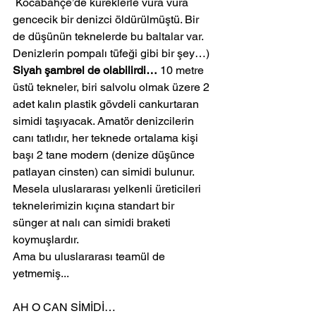
 Kocabahçe’de küreklerle vura vura 
gencecik bir denizci öldürülmüştü. Bir 
de düşünün teknelerde bu baltalar var. 
Denizlerin pompalı tüfeği gibi bir şey…)
Siyah şambrel de olabilirdi…
 10 metre 
üstü tekneler, biri salvolu olmak üzere 2 
adet kalın plastik gövdeli cankurtaran 
simidi taşıyacak. Amatör denizcilerin 
canı tatlıdır, her teknede ortalama kişi 
başı 2 tane modern (denize düşünce 
patlayan cinsten) can simidi bulunur. 
Mesela uluslararası yelkenli üreticileri 
teknelerimizin kıçına standart bir 
sünger at nalı can simidi braketi 
koymuşlardır.
Ama bu uluslararası teamül de 
yetmemiş...
AH O CAN SİMİDİ…