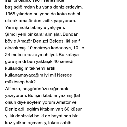
sahibi olarak 1961 senesinde 
başladığımdan bu yana denizlerdeyim. 
1965 yılından bu yana da kotra sahibi 
olarak amatör denizcilik yapıyorum. 
Yani şimdiki tabiriyle yatçıyım.
Şimdi yeni bir karar almışlar. Bundan 
böyle Amatör Denizci Belgesi iki sınıf 
olacakmış. 10 metreye kadar ayrı, 10 ile 
24 metre arası ayrı ehliyet. Bu kafaya 
göre şimdi ben yaklaşık 40 senedir 
kullandığım teknemi artık 
kullanamayacağım iyi mi! Nerede 
müktesep hak?
Affınıza, hoşgörünüze sığınarak 
yazıyorum. Bu işin kitabını yazmış (laf 
olsun diye söylemiyorum Amatör ve 
Deniz adlı eğitim kitabım var) 60 küsur 
yıllık denizciyi belki de hayatında bir 
kez yelken açmamış, tekne sahibi 