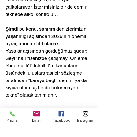
çalkalanıyor. İster misiniz bir de demirli 
teknede alkol kontrolü…
Şimdi bu konu, sanırım denizlerimizin 
yaşanırlığı açısından 2026’nın önemli 
ayraçlarından biri olacak.
Yasalar açısından gördüğümüz şudur:  
Seyir hali “Denizde çatışmayı Önleme 
Yönetmeliği" isimli tüm kanunların 
üstündeki uluslararası bir sözleşme 
tarafından “karaya bağlı, demirli ya da 
kıyıya oturmuş halde bulunmayan 
tekne” olarak tanımlanır.
Dolayısıyla, alargada güvenli bir 
şekilde demirli ya da demirli ve 
Phone
Email
Facebook
Instagram
kıçtankara kıyıya bağlı ya da karaya (ya 
da bir kara tesisine) bağlı tekne seyir 