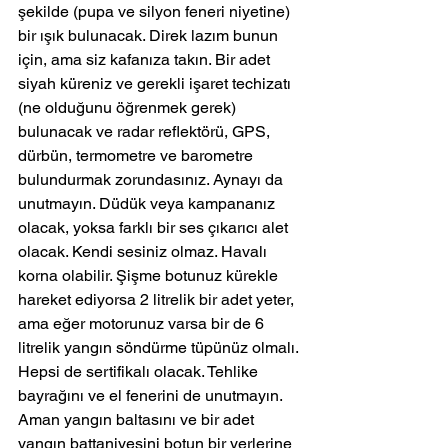
şekilde (pupa ve silyon feneri niyetine) 
bir ışık bulunacak. Direk lazım bunun 
için, ama siz kafanıza takın. Bir adet 
siyah küreniz ve gerekli işaret techizatı 
(ne olduğunu öğrenmek gerek) 
bulunacak ve radar reflektörü, GPS, 
dürbün, termometre ve barometre 
bulundurmak zorundasınız. Aynayı da 
unutmayın. Düdük veya kampananız 
olacak, yoksa farklı bir ses çıkarıcı alet 
olacak. Kendi sesiniz olmaz. Havalı 
korna olabilir. Şişme botunuz kürekle 
hareket ediyorsa 2 litrelik bir adet yeter, 
ama eğer motorunuz varsa bir de 6 
litrelik yangın söndürme tüpünüz olmalı. 
Hepsi de sertifikalı olacak. Tehlike 
bayrağını ve el fenerini de unutmayın. 
Aman yangın baltasını ve bir adet 
yangın battaniyesini botun bir yerlerine 