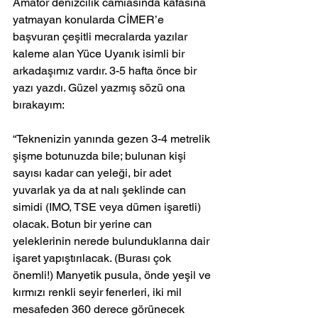
Amatör denizcilik camiasında kafasına 
yatmayan konularda CİMER’e 
başvuran çeşitli mecralarda yazılar 
kaleme alan Yüce Uyanık isimli bir 
arkadaşımız vardır. 3-5 hafta önce bir 
yazı yazdı. Güzel yazmış sözü ona 
bırakayım:
“Teknenizin yanında gezen 3-4 metrelik 
ş
işme botunuzda bile; bulunan kişi 
sayısı kadar can yeleği, bir adet 
yuvarlak ya da at nalı şeklinde can 
simidi (IMO, TSE veya dümen işaretli) 
olacak. Botun bir yerine can 
yeleklerinin nerede bulunduklarına dair 
işaret yapıştırılacak. (Burası çok 
önemli!) Manyetik pusula, önde yeşil ve 
kırmızı renkli seyir fenerleri, iki mil 
mesafeden 360 derece görünecek 