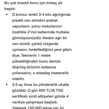
Bu çok önemli konu için birkaç alt 
başlık:
O kırmızı renkli 3-4 kilo ağırlığında 
plastik can simidini arabalı 
vapurların, yolcu motorlarının 
özellikle 2’inci katlarında mutlaka 
görmüşsünüzdür. Neden ağır bir 
can simidi, çünkü rüzgarda 
uçmasın, hedeflediğiniz yere gitsin 
diye. Teknenin 1 metre 
yüksekliğinden bunu denize 
düşmüş birisinin kafasına 
yollarsanız, o arkadaş hastanelik 
olabilir.
3-5 ay önce bu yönetmelik ufukta 
gözüktü. O gün 600 TL’lik TSE 
sertifikalı simit atölyeleri günde 4 
vardiya çalışmaya başladı. 
Yaklaşık 150.000 tekne var. İyi 