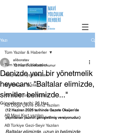
Yazı
Tüm Yazılar & Haberler
aliboratav
Tüm Yazılar & Haberler
12 Haz
8 dakikada okunur
Denizde yeni bir yönetmelik
Kitap basın yansımaları
heyecanı: "Baltalar elimizde,
AB Oksijen Yazıları
simitler belimizde..."
AB Yacht Türkiye Yazıları
Güncelleme tarihi:
26 Haz
AB Doğa Çevre Deniz Yazıları
(12 Haziran 2026 tarihinde Gazete Oksijen'de 
AB Mavi Kart yazıları
yayınlanan yazının genişletilmiş versiyonudur.)
AB Türkiye Gezi-Seyir Yazıları
Baltalar elimizde, uzun ip belimizde