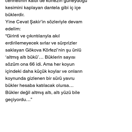
cennetinin kalbi de körfezin güneydoğu 
kesimini kaplayan dantela gibi iç içe 
büklerdir.
Yine Cevat Şakir’in sözleriyle devam 
edelim:
“Girinti ve çıkıntılarıyla akıl 
erdirilemeyecek sırlar ve sürprizler 
saklayan Gökova Körfezi’nin şu ünlü 
‘altmış altı bükü’… Büklerin sayısı 
sözüm ona 66 idi. Ama her koyun 
içindeki daha küçük koylar ve onların 
koynunda gizlenen bir sürü yavru 
bükler hesaba katılacak olursa… 
Bükler değil altmış altı, altı yüzü bile 
geçiyordu…”