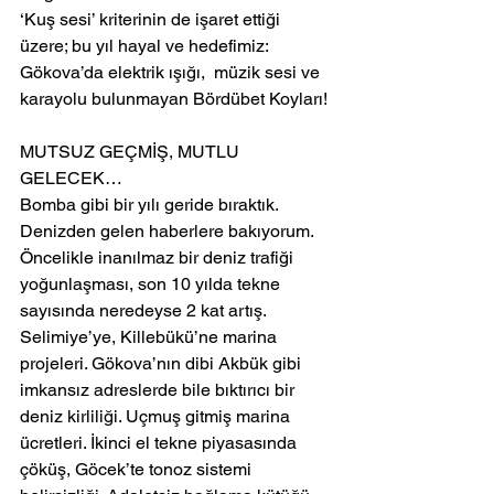
‘Kuş sesi’ kriterinin de işaret ettiği 
üzere; bu yıl hayal ve hedefimiz: 
Gökova’da elektrik ışığı,  müzik sesi ve 
karayolu bulunmayan Bördübet Koyları!
MUTSUZ GEÇMİŞ, MUTLU 
GELECEK…
Bomba gibi bir yılı geride bıraktık. 
Denizden gelen haberlere bakıyorum. 
Öncelikle inanılmaz bir deniz trafiği 
yoğunlaşması, son 10 yılda tekne 
sayısında neredeyse 2 kat artış. 
Selimiye’ye, Killebükü’ne marina 
projeleri. Gökova’nın dibi Akbük gibi 
imkansız adreslerde bile bıktırıcı bir 
deniz kirliliği. Uçmuş gitmiş marina 
ücretleri. İkinci el tekne piyasasında 
çöküş, Göcek’te tonoz sistemi 