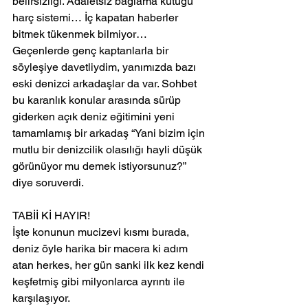
belirsizliği. Adaletsiz bağlama kütüğü 
harç sistemi… İç kapatan haberler 
bitmek tükenmek bilmiyor…
Geçenlerde genç kaptanlarla bir 
söyleşiye davetliydim, yanımızda bazı 
eski denizci arkadaşlar da var. Sohbet 
bu karanlık konular arasında sürüp 
giderken açık deniz eğitimini yeni 
tamamlamış bir arkadaş “Yani bizim için 
mutlu bir denizcilik olasılığı hayli düşük 
görünüyor mu demek istiyorsunuz?” 
diye soruverdi.
TABİİ Kİ HAYIR!
İşte konunun mucizevi kısmı burada, 
deniz öyle harika bir macera ki adım 
atan herkes, her gün sanki ilk kez kendi 
keşfetmiş gibi milyonlarca ayrıntı ile 
karşılaşıyor.