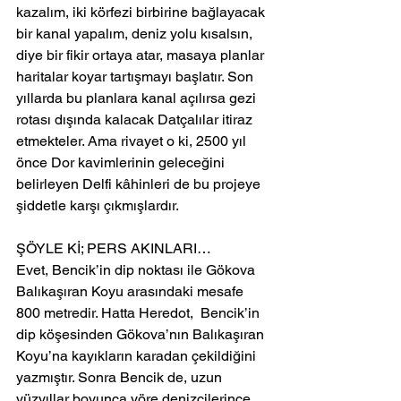
kazalım, iki körfezi birbirine bağlayacak 
bir kanal yapalım, deniz yolu kısalsın, 
diye bir fikir ortaya atar, masaya planlar 
haritalar koyar tartışmayı başlatır. Son 
yıllarda bu planlara kanal açılırsa gezi 
rotası dışında kalacak Datçalılar itiraz 
etmekteler. Ama rivayet o ki, 2500 yıl 
önce Dor kavimlerinin geleceğini 
belirleyen Delfi kâhinleri de bu projeye 
şiddetle karşı çıkmışlardır.
ŞÖYLE Kİ; PERS AKINLARI…
Evet, Bencik’in dip noktası ile Gökova 
Balıkaşıran Koyu arasındaki mesafe 
800 metredir. Hatta Heredot,  Bencik’in 
dip köşesinden Gökova’nın Balıkaşıran 
Koyu’na kayıkların karadan çekildiğini 
yazmıştır. Sonra Bencik de, uzun 
yüzyıllar boyunca yöre denizcilerince 