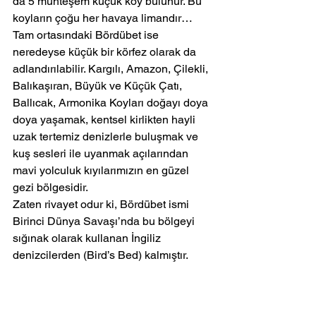
da 5 muhteşem küçük koy bulunur. Bu 
koyların çoğu her havaya limandır…
Tam ortasındaki Bördübet ise 
neredeyse küçük bir körfez olarak da 
adlandırılabilir. Kargılı, Amazon, Çilekli, 
Balıkaşıran, Büyük ve Küçük Çatı, 
Ballıcak, Armonika Koyları doğayı doya 
doya yaşamak, kentsel kirlikten hayli 
uzak tertemiz denizlerle buluşmak ve 
kuş sesleri ile uyanmak açılarından 
mavi yolculuk kıyılarımızın en güzel 
gezi bölgesidir.
Zaten rivayet odur ki, Bördübet ismi 
Birinci Dünya Savaşı’nda bu bölgeyi 
sığınak olarak kullanan İngiliz 
denizcilerden (Bird’s Bed) kalmıştır.