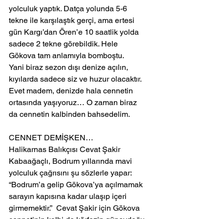
yolculuk yaptık. Datça yolunda 5-6 
tekne ile karşılaştık gerçi, ama ertesi 
gün Kargı’dan Ören’e 10 saatlik yolda 
sadece 2 tekne görebildik. Hele 
Gökova tam anlamıyla bomboştu.
Yani biraz sezon dışı denize açılın, 
kıyılarda sadece siz ve huzur olacaktır.
Evet madem, denizde hala cennetin 
ortasında yaşıyoruz… O zaman biraz 
da cennetin kalbinden bahsedelim.
CENNET DEMİŞKEN…
Halikarnas Balıkçısı Cevat Şakir 
Kabaağaçlı, Bodrum yıllarında mavi 
yolculuk çağrısını şu sözlerle yapar: 
“Bodrum’a gelip Gökova’ya açılmamak 
sarayın kapısına kadar ulaşıp içeri 
girmemektir.”  Cevat Şakir için Gökova 