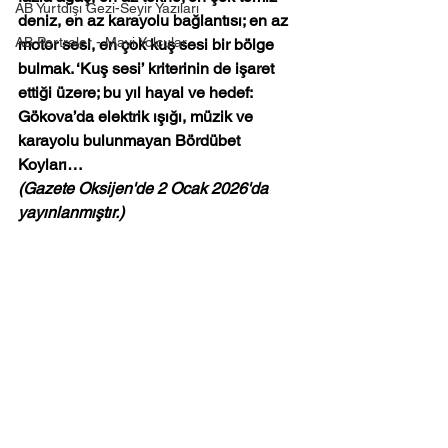
AB Yurtdışı Gezi-Seyir Yazıları
deniz, en az karayolu bağlantısı; en az 
AB Portreler - Mavi Yolcular
motor sesi, en çok kuş sesi bir bölge 
bulmak. ‘Kuş sesi’ kriterinin de işaret 
ettiği üzere; bu yıl hayal ve hedef: 
Gökova’da elektrik ışığı, müzik ve 
karayolu bulunmayan Bördübet 
Koyları… 
(Gazete Oksijen'de 2 Ocak 2026'da 
yayınlanmıştır.)